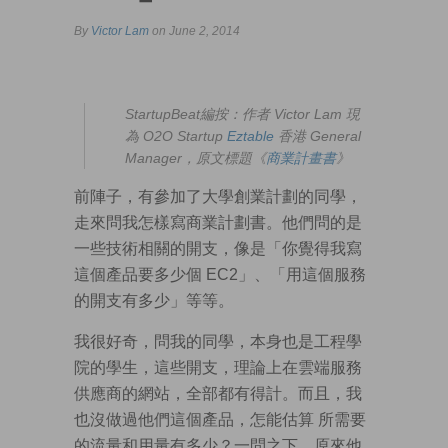
By
Victor Lam
on June 2, 2014
StartupBeat編按：作者 Victor Lam 現
為 O2O Startup
Eztable
香港 General
Manager，原文標題《
商業計畫書
》
前陣子，有參加了大學創業計劃的同學，
走來問我怎樣寫商業計劃書。他們問的是
一些技術相關的開支，像是「你覺得我寫
這個產品要多少個 EC2」、「用這個服務
的開支有多少」等等。
我很好奇，問我的同學，本身也是工程學
院的學生，這些開支，理論上在雲端服務
供應商的網站，全部都有得計。而且，我
也沒做過他們這個產品，怎能估算 所需要
的流量和用量有多少？一問之下，原來他