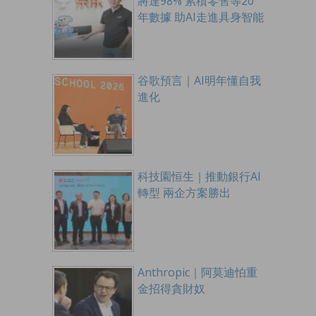
將達98% 累積零售等20
年數據 助AI走進具身智能
谷歌預言｜AI明年懂自我
進化
科技園恒生｜推動銀行AI
轉型 兩企方案勝出
Anthropic｜阿莫迪怕重
金招得貪財奴