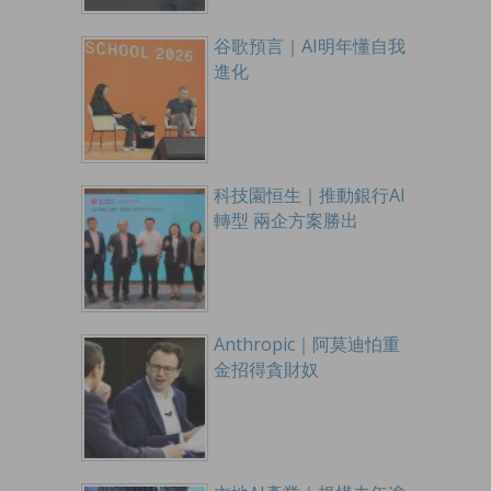
谷歌預言｜AI明年懂自我
進化
科技園恒生｜推動銀行AI
轉型 兩企方案勝出
Anthropic｜阿莫迪怕重
金招得貪財奴