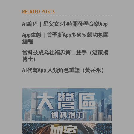
RELATED POSTS
AI編程｜星父女3小時開發學音樂App
App生態｜首季新App多60% 歸功氛圍
編程
當科技成為社福界第二雙手（湛家揚
博士）
AI代寫App 人類角色重塑（黃岳永）