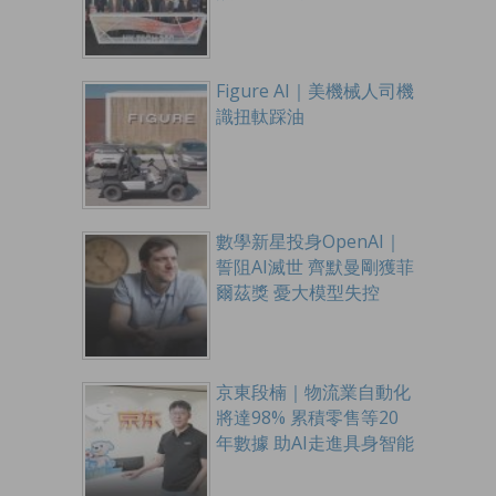
Figure AI｜美機械人司機
識扭軚踩油
數學新星投身OpenAI｜
誓阻AI滅世 齊默曼剛獲菲
爾茲獎 憂大模型失控
京東段楠｜物流業自動化
將達98% 累積零售等20
年數據 助AI走進具身智能