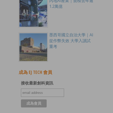
內地AI產業｜規模去年逾
1.2萬億
墨西哥國立自治大學｜AI
捉作弊失效 大學入讀試
重考
成為 EJ TECH 會員
接收最新創科資訊