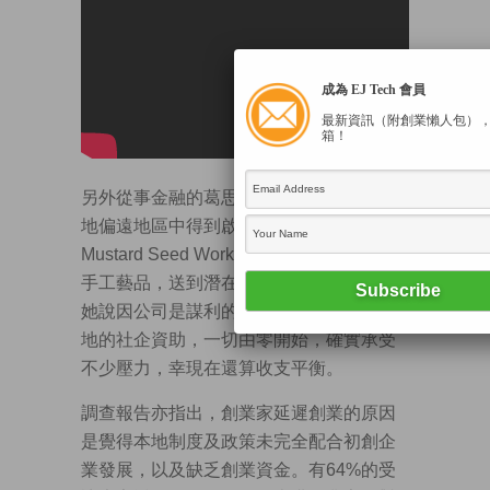
成為 EJ Tech 會員
最新資訊（附創業懶人包）
箱！
另外從事金融的葛思穎，亦在3年前探訪內
地偏遠地區中得到啟發，回港創辦社企The
Mustard Seed Workshop，將偏遠地區的
手工藝品，送到潛在客戶手中。
她說因公司是謀利的社企，故未有申請本
地的社企資助，一切由零開始，確實承受
不少壓力，幸現在還算收支平衡。
調查報告亦指出，創業家延遲創業的原因
是覺得本地制度及政策未完全配合初創企
業發展，以及缺乏創業資金。有64%的受