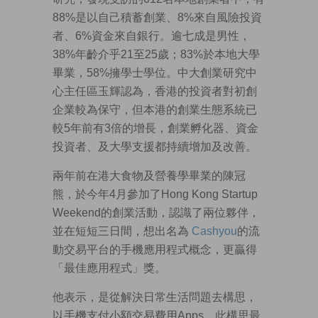
88%是以自己積蓄創業、8%來自風險投資
者、6%資金來自銀行。逾七成是男性，
38%年齡介乎21至25歲；83%於本地大學
畢業，58%擁學士學位。中大創業研究中
心主任區玉輝認為，香港的投資者對初創
企業較為保守，但本港的創業生態系統已
較5年前有3倍的增長，創業孵化器、資金
投資者、及大學支援都持續增加及改善。
兩年前在港大食物及營養學畢業的陳冠
熊，於今年4月參加了Hong Kong Startup
Weekend的創業活動，認識了兩位夥伴，
並在短短三日間，想出名為
Cashyou
的流
動交易平台的手機應用程式概念，更贏得
「最佳應用程式」獎。
他表示，是從解決日常生活問題去構思，
以手機支付小額交易費用Apps。此構思最