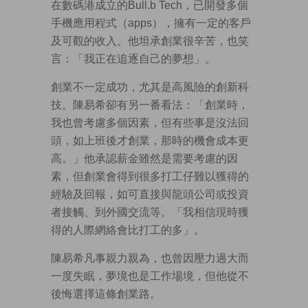
在數碼港成立的Bull.b Tech，已開發多個
手機應用程式（apps），擁有一定的客戶
及可觀的收入。他坦承創業很辛苦，也笑
言：「我正在追逐自己的夢想」。
創業不一定成功，尤其是高風險的創新科
技。陳易希卻有另一番看法：「創業時，
我也曾考慮多個因素，但有些事是沒法回
頭，如上班後才創業，那時的機會成本更
高。」他承認薪金雖然是需要考慮的因
素，但創業會得到很多打工仔難以獲得的
經驗及回報，如可直接與龍頭公司或投資
者接觸、到外國交流等。「我相信現時獲
得的人際網絡會比打工的多」。
陳易希凡事親力親為，也曾因壓力過大而
一度失眠，夢境也是工作場境，但他從不
後悔選擇這條創業路。