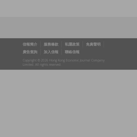
信報簡介
服務條款
私隱政策
免責聲明
廣告查詢
加入信報
聯絡信報
Copyright © 2026 Hong Kong Economic Journal Company
Limited. All rights reserved.