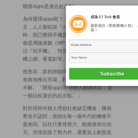
開發Apps是適合起步點
成為 EJ Tech 會員
為何選擇apps呢？「2000年時以網頁為
最新資訊（附創業懶人包）
主，人人都在說『.com』。其實在大學
箱！
時，我已覺得手機是具發展潛力，當人人
都是用隨身聽（MP3機）聽歌時，我便專
注『玩手機』，預見日後大家都會使用手
機上網、看電影等。」
他形容，當初經驗尚淺，不懂怎樣把產品
有效地推出市場，對供應鏈、營運都一知
半解。「開發apps對年輕人創業而言，是
一個比較適合的起步點。」
對於現時年輕人埋怨社會缺乏機會，陳易
希並不認同，他指出每一個年代的機會不
盡相同。以往只要肯努力、願捱便有出頭
天。但現在除了努力外，還要加上創意或