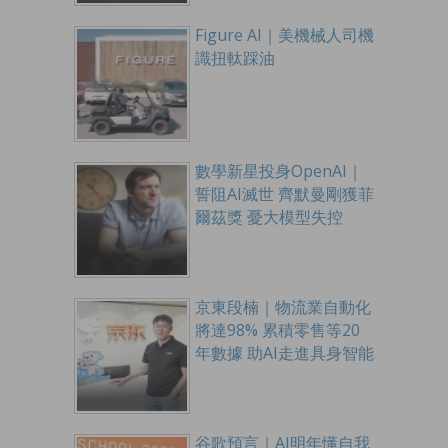
Figure AI｜美機械人司機
識扭軚踩油
數學新星投身OpenAI｜
誓阻AI滅世 齊默曼剛獲菲
爾茲獎 憂大模型失控
京東段楠｜物流業自動化
將達98% 累積零售等20
年數據 助AI走進具身智能
谷歌預言｜AI明年懂自我