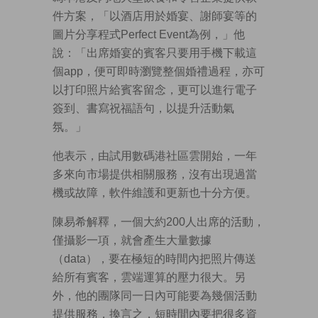
件方案，「以酒店用於婚宴、謝師宴等的
圖片分享程式Perfect Event為例，」他
說：「出席婚宴的賓客只要用手機下載這
個app，便可即時瀏覽整個婚禮過程，亦可
以打印照片給賓客留念，更可以進行電子
簽到、書寫祝福語句，以提升活動氣
氛。」
他表示，由試用數碼港社區雲開始，一年
多來向市場提供相關服務，沒有出現過當
機或故障，軟件維護和更新也十分方便。
陳易希解釋，一個大約200人出席的活動，
僅攝影一項，就會產生大量數據
（data），要在極短的時間內把照片傳送
給所有賓客，雲端運算的壓力很大。另
外，他的團隊同一日內可能要為幾個活動
提供服務，換言之，短時間內要把很多資