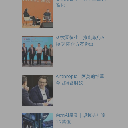
進化
科技園恒生｜推動銀行AI
轉型 兩企方案勝出
Anthropic｜阿莫迪怕重
金招得貪財奴
內地AI產業｜規模去年逾
1.2萬億