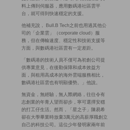
料上傳到伺服器，應用數碼港社區雲平
台，就可得到快速穩定的支援。
他補充說， Bull.B Tech之前也用過其他公
司的「企業雲」（corporate cloud）服
務，但在傳輸速度、穩定性和技術支援等
方面，與數碼港社區雲有一定差距。
「數碼港的技術人員不僅可為初創公司提
供專業意見，在後勤保障和成本效益方
面，與租用高成本的海外雲端服務相比，
數碼港社區雲也有明顯優勢。」他說。
無資金，無經驗，無人際網絡，往往令有
志創業的年青人望而卻步，寧可選擇安穩
的打工仔生活。然而，「星之子」陳易希
卻在大學畢業時放棄3萬元的高薪厚職創立
自己的科技公司。這位少年發明家兩年前