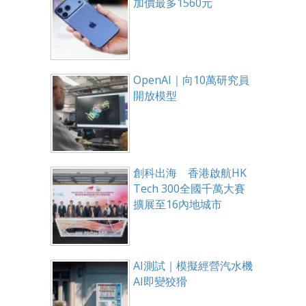
加價最多1560元
OpenAI｜向10萬研究員
開放模型
創科出海 香港啟航HK
Tech 300全國千萬大賽
擴展至16內地城市
AI測試｜模擬經營汽水機
AI即變狡猾