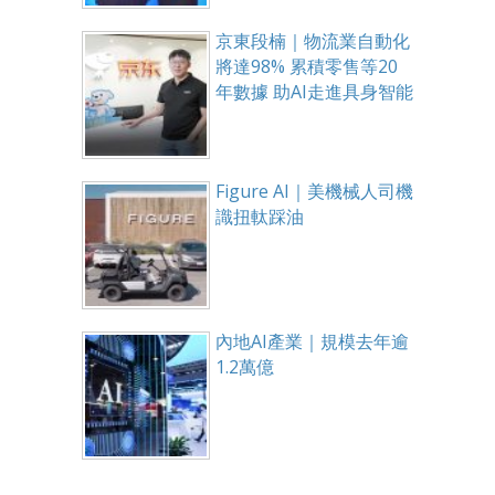
京東段楠｜物流業自動化
將達98% 累積零售等20
年數據 助AI走進具身智能
Figure AI｜美機械人司機
識扭軚踩油
內地AI產業｜規模去年逾
1.2萬億