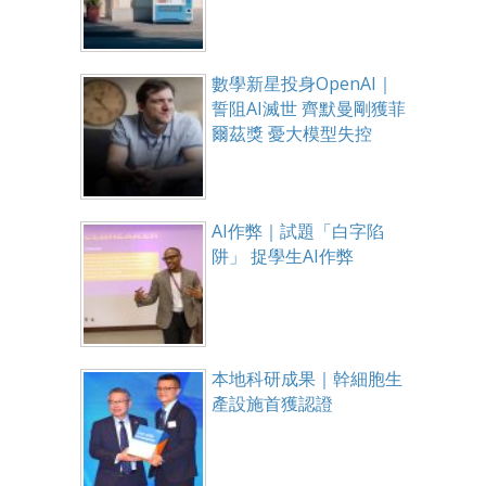
數學新星投身OpenAI｜
誓阻AI滅世 齊默曼剛獲菲
爾茲獎 憂大模型失控
AI作弊｜試題「白字陷
阱」 捉學生AI作弊
本地科研成果｜幹細胞生
產設施首獲認證