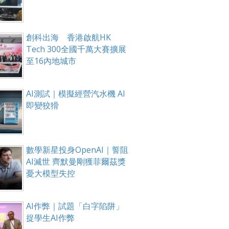
創科出海 香港啟航HK
Tech 300全國千萬大賽擴展
至16內地城市
AI測試｜模擬經營汽水機 AI
即變狡猾
數學新星投身OpenAI｜誓阻
AI滅世 齊默曼剛獲菲爾茲獎
憂大模型失控
AI作弊｜試題「白字陷阱」
捉學生AI作弊