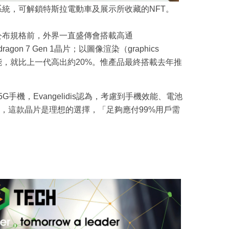
家作業系統，可解鎖特斯拉電動車及展示所收藏的NFT。
（1）公布規格前，外界一直盛傳會搭載高通
agon 7 Gen 1晶片；以圖像渲染（graphics
的效能，就比上一代高出約20%。惟產品最終搭載去年推
中階5G手機，Evangelidis認為，考慮到手機效能、電池
，這款晶片是理想的選擇，「足夠應付99%用戶需