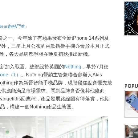
upBeat創科鬥室
」
一。今年除了有蘋果發布全新iPhone 14系列及
 5 IV外，三星上月公布的兩款摺疊手機亦會於本月正式
拉等，各大品牌都爭相在晚夏初秋推出新機。
新加入戰團、總部設於英國的
Nothing
，早於7月便
Phone（1）
。Nothing營銷主管兼聯合創辦人Akis
出，Nothing作為新晉智能手機品牌，現階段焦點會優先放
POPU
希望產量及供應能滿足市場需求。問到品牌會否像其他廠商
ngelidis回應稱，產品發展路線圖有待落實，他期
，構建一個Nothing產品生態圈。
成為 EJ Tech 會員
最新資訊（附創業懶人包），直達郵