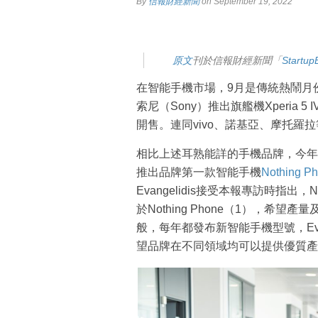
By
信報財經新聞
on September 19, 2022
原文
刊於信報財經新聞「
Start
在智能手機市場，9月是傳統熱鬧月份之
索尼（Sony）推出旗艦機Xperia
開售。連同vivo、諾基亞、摩托羅
相比上述耳熟能詳的手機品牌，今年
推出品牌第一款智能手機
Nothing 
Evangelidis接受本報專訪時指
於Nothing Phone（1），
般，每年都發布新智能手機型號，Eva
望品牌在不同領域均可以提供優質產品