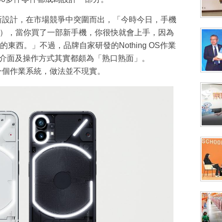
透過創新設計，在市場競爭中突圍而出，「今時今日，手機
able），當你買了一部新手機，你很快就會上手，因為
西。」不過，品牌自家研發的Nothing OS作業
，因此介面及操作方式其實都頗為「熟口熟面」。
開發一個作業系統，做法並不現實。