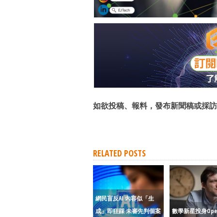
如欲投稿、報料，發布新聞稿或採訪
RELATED POSTS
網民盲反AI 內容似「生
成」即狂踩 未審先判個案
數學新星投身Ope