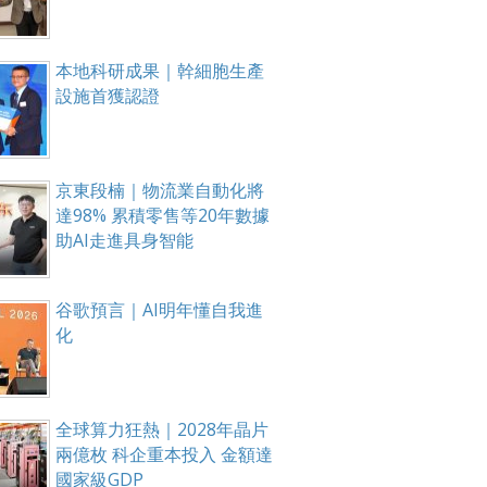
本地科研成果｜幹細胞生產
設施首獲認證
京東段楠｜物流業自動化將
達98% 累積零售等20年數據
助AI走進具身智能
谷歌預言｜AI明年懂自我進
化
全球算力狂熱｜2028年晶片
兩億枚 科企重本投入 金額達
國家級GDP