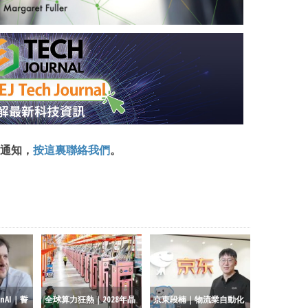
通知，
按這裏聯絡我們
。
nAI｜誓
全球算力狂熱｜2028年晶
京東段楠｜物流業自動化