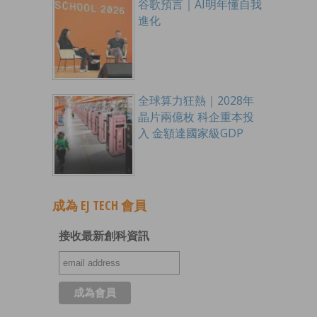
谷歌預言｜AI明年懂自我
進化
全球算力狂熱｜2028年
晶片兩億枚 科企重本投
入 金額達國家級GDP
成為 EJ TECH 會員
接收最新創科資訊