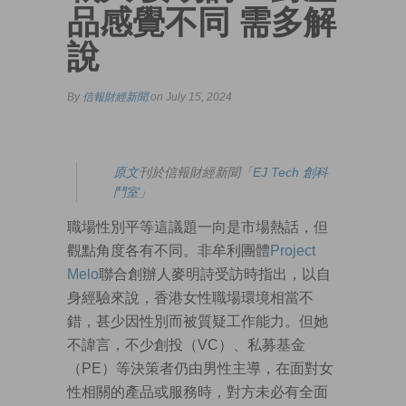
品感覺不同 需多解
說
By
信報財經新聞
on July 15, 2024
原文
刊於信報財經新聞「
EJ Tech 創科
鬥室
」
職場性別平等這議題一向是市場熱話，但
觀點角度各有不同。非牟利團體
Project
Melo
聯合創辦人麥明詩受訪時指出，以自
身經驗來說，香港女性職場環境相當不
錯，甚少因性別而被質疑工作能力。但她
不諱言，不少創投（VC）、私募基金
（PE）等決策者仍由男性主導，在面對女
性相關的產品或服務時，對方未必有全面