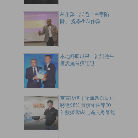
AI作弊｜試題「白字陷
阱」 捉學生AI作弊
本地科研成果｜幹細胞生
產設施首獲認證
京東段楠｜物流業自動化
將達98% 累積零售等20
年數據 助AI走進具身智能