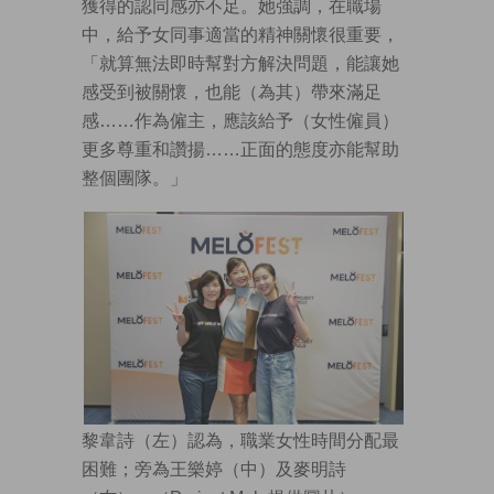
獲得的認同感亦不足。她強調，在職場
中，給予女同事適當的精神關懷很重要，
「就算無法即時幫對方解決問題，能讓她
感受到被關懷，也能（為其）帶來滿足
感……作為僱主，應該給予（女性僱員）
更多尊重和讚揚……正面的態度亦能幫助
整個團隊。」
黎韋詩（左）認為，職業女性時間分配最
困難；旁為王樂婷（中）及麥明詩