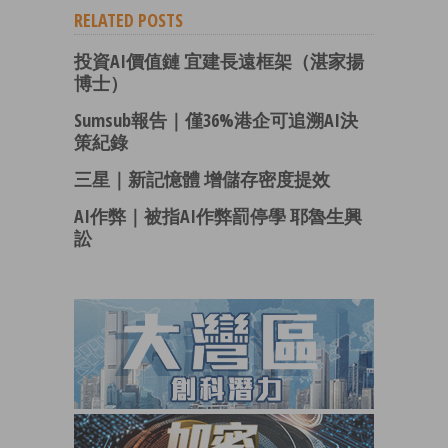
RELATED POSTS
投資AI價值鏈 宜建長遠框架（湛家揚
博士）
Sumsub報告｜僅36%港企可追溯AI決
策紀錄
三星｜新記憶體 增儲存密度提效
AI作弊｜被指AI作弊罰停學 耶魯生興
訟