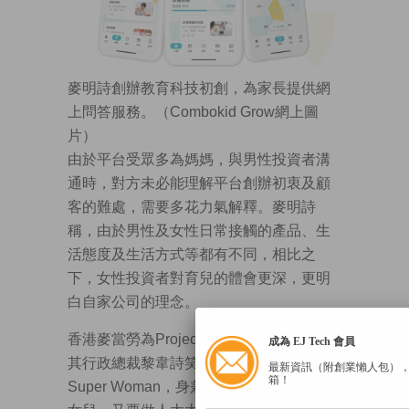
麥明詩創辦教育科技初創，為家長提供網
上問答服務。（Combokid Grow網上圖
片）
由於平台受眾多為媽媽，與男性投資者溝
通時，對方未必能理解平台創辦初衷及顧
客的難處，需要多花力氣解釋。麥明詩
稱，由於男性及女性日常接觸的產品、生
活態度及生活方式等都有不同，相比之
下，女性投資者對育兒的體會更深，更明
白自家公司的理念。
香港麥當勞為Project Melo支持機構之一，
成為 EJ Tech 會員
其行政總裁黎韋詩笑言，「現代女性是
最新資訊（附創業懶人包）
箱！
Super Woman，身兼多個角色，又要做人