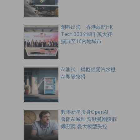
創科出海 香港啟航HK
Tech 300全國千萬大賽
擴展至16內地城市
AI測試｜模擬經營汽水機
AI即變狡猾
數學新星投身OpenAI｜
誓阻AI滅世 齊默曼剛獲菲
爾茲獎 憂大模型失控