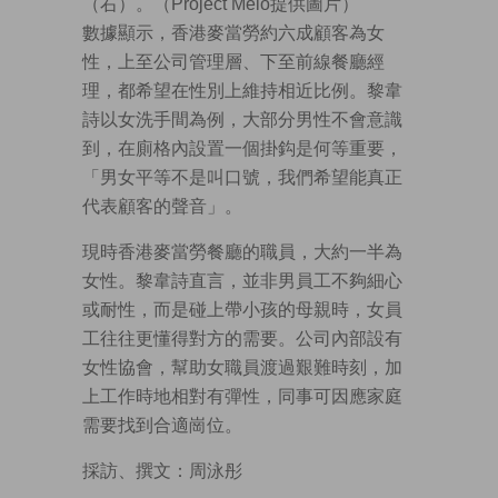
（右）。（Project Melo提供圖片）
數據顯示，香港麥當勞約六成顧客為女
性，上至公司管理層、下至前線餐廳經
理，都希望在性別上維持相近比例。黎韋
詩以女洗手間為例，大部分男性不會意識
到，在廁格內設置一個掛鈎是何等重要，
「男女平等不是叫口號，我們希望能真正
代表顧客的聲音」。
現時香港麥當勞餐廳的職員，大約一半為
女性。黎韋詩直言，並非男員工不夠細心
或耐性，而是碰上帶小孩的母親時，女員
工往往更懂得對方的需要。公司內部設有
女性協會，幫助女職員渡過艱難時刻，加
上工作時地相對有彈性，同事可因應家庭
需要找到合適崗位。
採訪、撰文：周泳彤