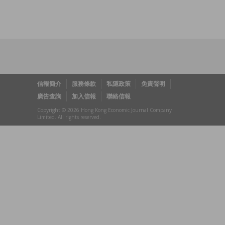
信報簡介
服務條款
私隱政策
免責聲明
廣告查詢
加入信報
聯絡信報
Copyright © 2026 Hong Kong Economic Journal Company
Limited. All rights reserved.