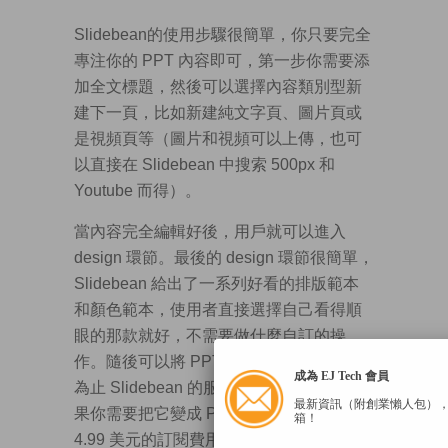
Slidebean的使用步驟很簡單，你只要完全
專注你的 PPT 內容即可，第一步你需要添
加全文標題，然後可以選擇內容類別型新
建下一頁，比如新建純文字頁、圖片頁或
是視頻頁等（圖片和視頻可以上傳，也可
以直接在 Slidebean 中搜索 500px 和
Youtube 而得）。
當內容完全編輯好後，用戶就可以進入
design 環節。最後的 design 環節很簡單，
Slidebean 給出了一系列好看的排版範本
和顏色範本，使用者直接選擇自己看得順
眼的那款就好，不需要做什麼自訂的操
作。隨後可以將 PPT 轉到雲端，到這一步
成為 EJ Tech 會員
為止 Slidebean 的服務都是免費的，但如
最新資訊（附創業懶人包）
果你需要把它變成 PDF，則需要支付每月
箱！
4.99 美元的訂閱費用。