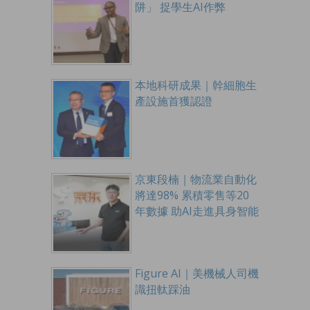
阱」 捉學生AI作弊
本地科研成果｜幹細胞生
產設施首獲認證
京東段楠｜物流業自動化
將達98% 累積零售等20
年數據 助AI走進具身智能
Figure AI｜美機械人司機
識扭軚踩油