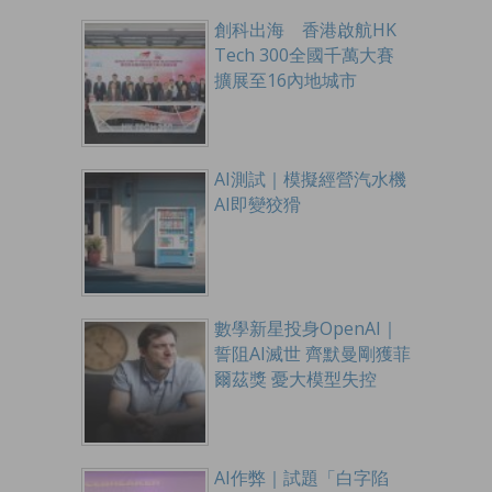
創科出海 香港啟航HK
Tech 300全國千萬大賽
擴展至16內地城市
AI測試｜模擬經營汽水機
AI即變狡猾
數學新星投身OpenAI｜
誓阻AI滅世 齊默曼剛獲菲
爾茲獎 憂大模型失控
AI作弊｜試題「白字陷