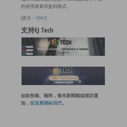
的使用者量和盈利模式。
[原文：
36Kr
]
支持EJ Tech
如欲投稿、報料，發布新聞稿或採訪通
知，
按這裏聯絡我們
。