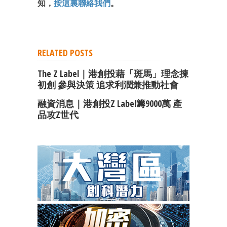
知，
按這裏聯絡我們
。
RELATED POSTS
The Z Label｜港創投藉「斑馬」理念揀
初創 參與決策 追求利潤兼推動社會
融資消息｜港創投Z Label籌9000萬 產
品攻Z世代