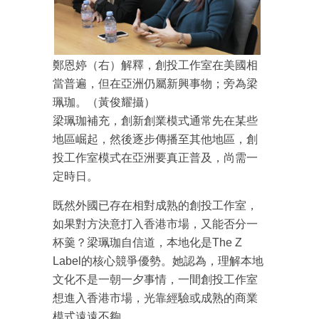
鄭恩婷（右）解釋，創投工作室在美國相
當普遍，但在亞洲仍屬新興事物；旁為梁
珮珈。（黃俊耀攝）
梁珮珈補充，創新創業模式通常先在某些
地區崛起，然後逐步傳播至其他地區，創
投工作室模式在亞洲要真正普及，尚需一
成為 EJ Tech 會員
定時日。
最新資訊（附創業懶人包）
箱！
既然外國已存在相對成熟的創投工作室，
如果對方決意打入香港市場，又能否分一
杯羹？梁珮珈自信道，本地化是The Z
Label的核心競爭優勢。她認為，理解本地
文化不是一朝一夕事情，一間創投工作室
想進入香港市場，光靠經驗或成熟的商業
模式遠遠不夠。