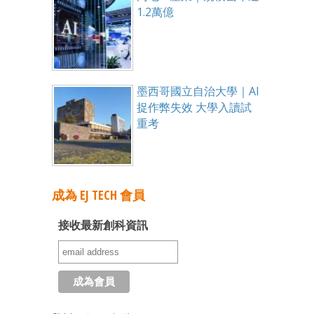
1.2萬億
墨西哥國立自治大學｜AI
捉作弊失效 大學入讀試
重考
成為 EJ TECH 會員
接收最新創科資訊