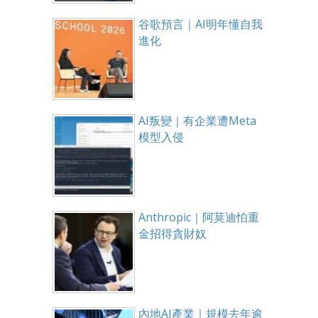
谷歌預言｜AI明年懂自我
進化
AI叛變｜有企業遭Meta
模型入侵
Anthropic｜阿莫迪怕重
金招得貪財奴
內地AI產業｜規模去年逾