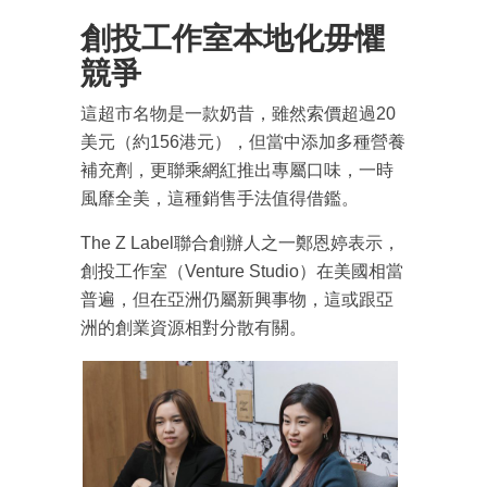
創投工作室本地化毋懼
競爭
這超市名物是一款奶昔，雖然索價超過20
美元（約156港元），但當中添加多種營養
補充劑，更聯乘網紅推出專屬口味，一時
風靡全美，這種銷售手法值得借鑑。
The Z Label聯合創辦人之一鄭恩婷表示，
創投工作室（Venture Studio）在美國相當
普遍，但在亞洲仍屬新興事物，這或跟亞
洲的創業資源相對分散有關。