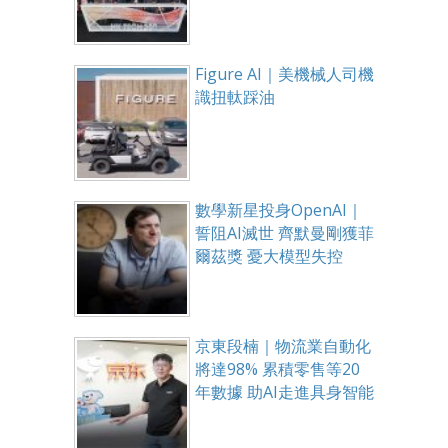
Figure AI｜美機械人司機
識扭軚踩油
數學新星投身OpenAI｜
誓阻AI滅世 齊默曼剛獲菲
爾茲獎 憂大模型失控
京東段楠｜物流業自動化
將達98% 累積零售等20
年數據 助AI走進具身智能