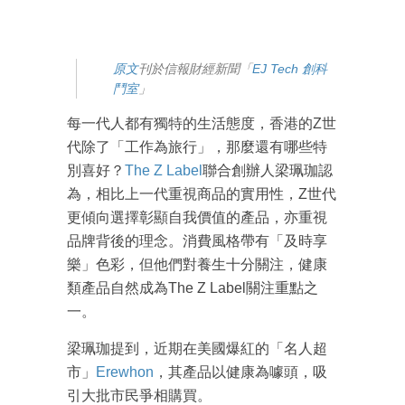
原文
刊於信報財經新聞「
EJ Tech 創科
鬥室
」
每一代人都有獨特的生活態度，香港的Z世
代除了「工作為旅行」，那麼還有哪些特
別喜好？
The Z Label
聯合創辦人梁珮珈認
為，相比上一代重視商品的實用性，Z世代
更傾向選擇彰顯自我價值的產品，亦重視
品牌背後的理念。消費風格帶有「及時享
樂」色彩，但他們對養生十分關注，健康
類產品自然成為The Z Label關注重點之
一。
梁珮珈提到，近期在美國爆紅的「名人超
市」
Erewhon
，其產品以健康為噱頭，吸
引大批市民爭相購買。