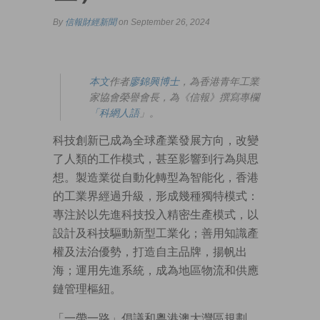
By
信報財經新聞
on September 26, 2024
本文
作者
廖錦興博士
，為香港青年工業
家協會榮譽會長，為《信報》撰寫專欄
「科網人語
」。
科技創新已成為全球產業發展方向，改變
了人類的工作模式，甚至影響到行為與思
想。製造業從自動化轉型為智能化，香港
的工業界經過升級，形成幾種獨特模式：
專注於以先進科技投入精密生產模式，以
設計及科技驅動新型工業化；善用知識產
權及法治優勢，打造自主品牌，揚帆出
海；運用先進系統，成為地區物流和供應
鏈管理樞紐。
「一帶一路」倡議和粵港澳大灣區規劃，