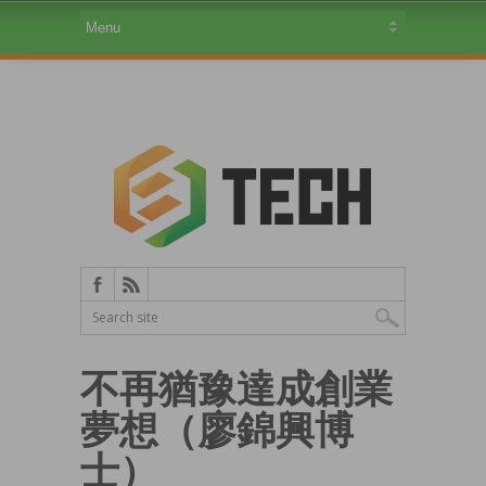
不再猶豫達成創業
夢想（廖錦興博
士）