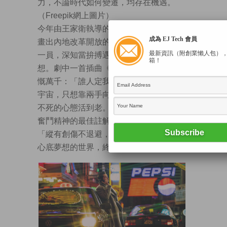
力，不論時代如何變遷，均存在機遇。
（Freepik網上圖片）
今年由王家衛執導的電視劇《繁花》，刻
成為 EJ Tech 會員
畫出內地改革開放的機遇。作為那時代的
最新資訊（附創業懶人包）
一員，深知當拚搏遇上機會將可達成夢
箱！
想。劇中一首插曲《不再猶豫》更讓人感
慨萬千：「誰人定我去或留，定我心中的
宇宙，只想靠兩手向理想揮手……自信打
不死的心態活到老。」這段歌詞無疑是對
奮鬥精神的最佳註解。創業者要緊記：
「縱有創傷不退避，夢想有日達成，找到
心底夢想的世界，終可見！」。