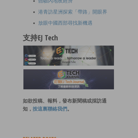
體驗內地夜經濟
港青訪星洲探索「帶路」開眼界
放眼中國西部尋找新機遇
支持EJ Tech
如欲投稿、報料，發布新聞稿或採訪通
知，
按這裏聯絡我們
。