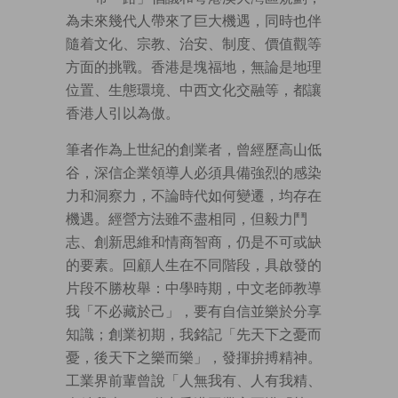
為未來幾代人帶來了巨大機遇，同時也伴
隨着文化、宗教、治安、制度、價值觀等
方面的挑戰。香港是塊福地，無論是地理
位置、生態環境、中西文化交融等，都讓
香港人引以為傲。
筆者作為上世紀的創業者，曾經歷高山低
谷，深信企業領導人必須具備強烈的感染
力和洞察力，不論時代如何變遷，均存在
機遇。經營方法雖不盡相同，但毅力鬥
志、創新思維和情商智商，仍是不可或缺
的要素。回顧人生在不同階段，具啟發的
片段不勝枚舉：中學時期，中文老師教導
我「不必藏於己」，要有自信並樂於分享
知識；創業初期，我銘記「先天下之憂而
憂，後天下之樂而樂」，發揮拚搏精神。
工業界前輩曾說「人無我有、人有我精、