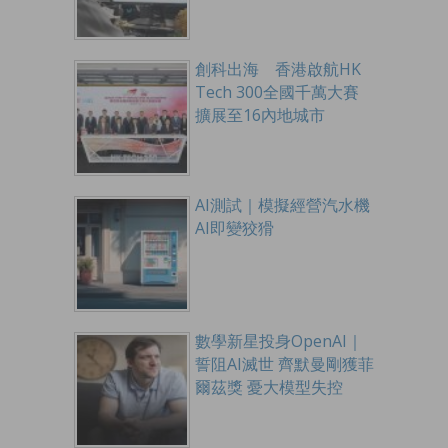
創科出海 香港啟航HK
Tech 300全國千萬大賽
擴展至16內地城市
AI測試｜模擬經營汽水機
AI即變狡猾
數學新星投身OpenAI｜
誓阻AI滅世 齊默曼剛獲菲
爾茲獎 憂大模型失控