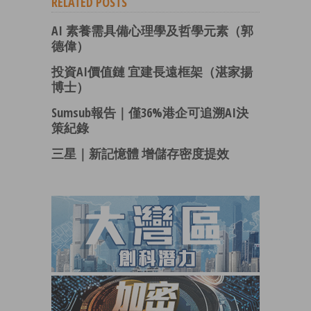
RELATED POSTS
AI 素養需具備心理學及哲學元素（郭
德偉）
投資AI價值鏈 宜建長遠框架（湛家揚
博士）
Sumsub報告｜僅36%港企可追溯AI決
策紀錄
三星｜新記憶體 增儲存密度提效