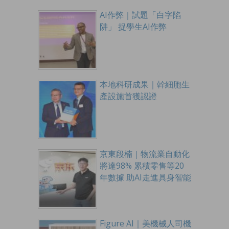
AI作弊｜試題「白字陷
阱」 捉學生AI作弊
本地科研成果｜幹細胞生
產設施首獲認證
京東段楠｜物流業自動化
將達98% 累積零售等20
年數據 助AI走進具身智能
Figure AI｜美機械人司機