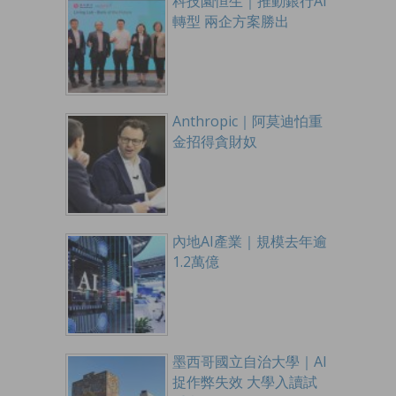
科技園恒生｜推動銀行AI
轉型 兩企方案勝出
Anthropic｜阿莫迪怕重
金招得貪財奴
內地AI產業｜規模去年逾
1.2萬億
墨西哥國立自治大學｜AI
捉作弊失效 大學入讀試