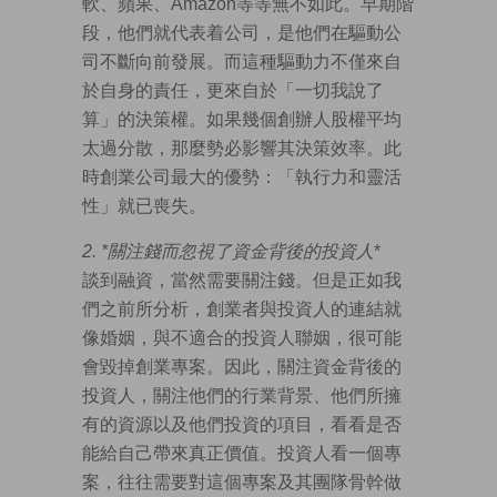
軟、蘋果、Amazon等等無不如此。早期階
段，他們就代表着公司，是他們在驅動公
司不斷向前發展。而這種驅動力不僅來自
於自身的責任，更來自於「一切我說了
算」的決策權。如果幾個創辦人股權平均
太過分散，那麼勢必影響其決策效率。此
時創業公司最大的優勢：「執行力和靈活
性」就已喪失。
2. *
關注錢而忽視了資金背後的投資人
*
談到融資，當然需要關注錢。但是正如我
們之前所分析，創業者與投資人的連結就
像婚姻，與不適合的投資人聯姻，很可能
會毀掉創業專案。因此，關注資金背後的
投資人，關注他們的行業背景、他們所擁
有的資源以及他們投資的項目，看看是否
能給自己帶來真正價值。投資人看一個專
案，往往需要對這個專案及其團隊骨幹做