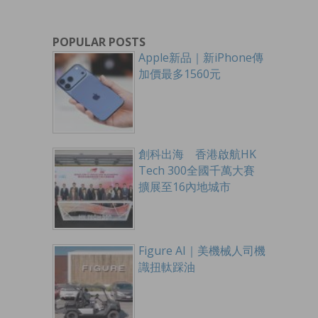
POPULAR POSTS
Apple新品｜新iPhone傳
加價最多1560元
創科出海 香港啟航HK
Tech 300全國千萬大賽
擴展至16內地城市
Figure AI｜美機械人司機
識扭軚踩油