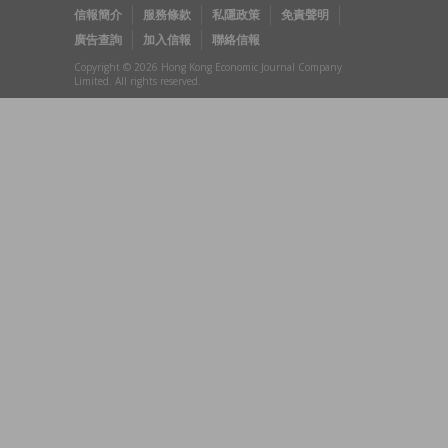
信報簡介
服務條款
私隱政策
免責聲明
廣告查詢
加入信報
聯絡信報
Copyright © 2026 Hong Kong Economic Journal Company
Limited. All rights reserved.