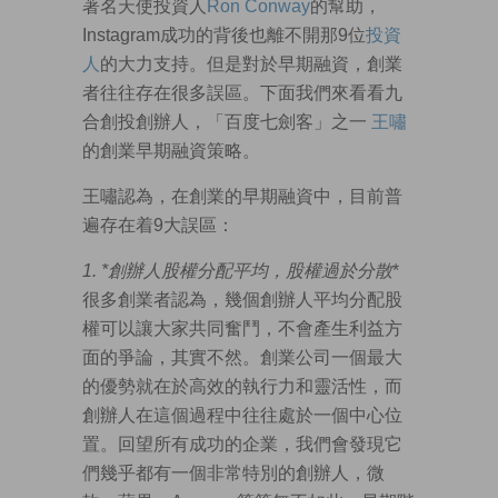
著名天使投資人
Ron Conway
的幫助，
Instagram成功的背後也離不開那9位
投資
人
的大力支持。但是對於早期融資，創業
者往往存在很多誤區。下面我們來看看九
合創投創辦人，「百度七劍客」之一
王嘯
的創業早期融資策略。
王嘯認為，在創業的早期融資中，目前普
遍存在着9大誤區：
1. *
創辦人股權分配平均，股權過於分散
*
很多創業者認為，幾個創辦人平均分配股
權可以讓大家共同奮鬥，不會產生利益方
面的爭論，其實不然。創業公司一個最大
的優勢就在於高效的執行力和靈活性，而
創辦人在這個過程中往往處於一個中心位
置。回望所有成功的企業，我們會發現它
們幾乎都有一個非常特別的創辦人，微