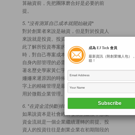
算融資前，先把團隊磨合好是必要的前
提。
5. *
沒有測算自己成本就開始融資
*
對於創業者來說是融資，但是對於投資人
來說就是投資。投資講求投資回報率，因
此了解所投資專案的成本至關重要。同
成為 EJ Tech 會員
時，對自己專案成本的詳細測算，不僅是
最新資訊（附創業懶人包）
箱！
自身內部管理的必需，更是融資的依據。
著名歷史學家黃仁宇在總結現代化在中國
姍姍來遲原因的時候，認為不能建立在數
字上的精確管理是最大原因，這點同樣適
用於微觀企業管理。
6. *
在資金流快斷掉時才開始融資
*
如果說資本是社會經濟發展的血液，那麼
資金流就是一個企業繼續運轉的前提。投
資人的投資往往是創業企業在初期階段的