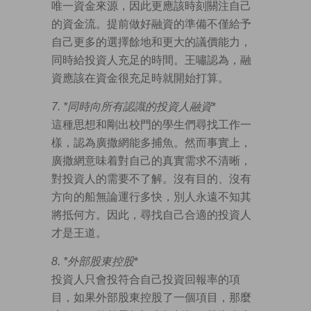
唯一資金來源，因此更應該時刻關注自己
的資金流。提前做好融資的準備不僅給予
自己更多的選擇餘地和更大的議價能力，
同時給投資人充足的時間。王嘯認為，融
資應該在資金很充足時就開始打算。
7. *
同時向所有認識的投資人融資
*
這種思想和剛出校門的學生們尋找工作一
樣，認為廣撒網能多捕魚。然而事實上，
廣撒網意味着對自己的真實需求不清晰，
對投資人的需要不了解。沒有目的、沒有
方向的船無論運行多快，別人永遠不知其
將抵何方。因此，尋找自己合適的投資人
才是王道。
8. *
外部股東控股
*
投資人只會投符合自己投資回報率的項
目，如果外部股東控股了一個項目，那麼