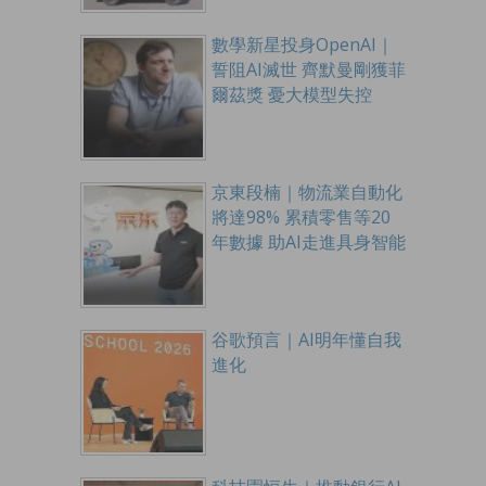
數學新星投身OpenAI｜
誓阻AI滅世 齊默曼剛獲菲
爾茲獎 憂大模型失控
京東段楠｜物流業自動化
將達98% 累積零售等20
年數據 助AI走進具身智能
谷歌預言｜AI明年懂自我
進化