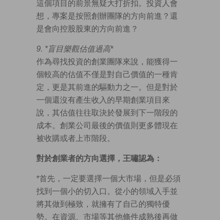
這個項目的前景無疑大打折扣。投資人會
想，專案是按照創辦團隊的方向前進？還
是會向控股股東的方向前進？
9. *
盲目樂觀估值過高
*
作為尋找投資的創業團隊來說，能獲得一
個較高的估值不僅是對自己價值的一種肯
定，更是其前進的驅動力之一。但是對於
一個還沒有產生收入的早期創業項目來
說，其估值往往取決於發展到下一階段的
成本。創業公司最後的價值則更多體現在
被收購或者上市階段。
對於創業者的方向選擇，王嘯認為：
*首先，一定要選擇一個大市場，但是必須
找到一個小的切入口。從小的領域入手並
將其做到極致，就擁有了自己的獨特優
勢。在資源、市場等其他條件成熟後再做