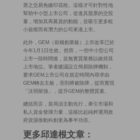
票之交易免繳印花稅。這樣才可針對性地
幫助中小型上市公司，促進其股票的交投
量，增加其再募資的動能，並吸引更多較
小規模而有潛力的公司來港上市。
此外，GEM（前稱創業板）上市改革已於
今年1月1日生效。然而，一些中小型公司
上市一段時間後，並無實質業務以維持其
上市地位。筆者建議設立簡易除牌機制，
要求GEM上市公司在規定時間內尋求由
GEM轉去主板，否則將被除牌，從而實現
「汰弱留強」，提升GEM的整體質素。
總括而言，當局須主動先行，牽引市場和
私人資金發揮力量，這樣比起純粹運用政
府資源推動科創更為事半功倍。
更多邱達根文章：