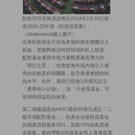
財政司司長陳茂波將於2024年2月28日發
表2024-25年度《財政預算案》。
（shutterstock網上圖片）
這筆科創資金不但為本地科創生態圈注入
新血，更能夠激活科技領域的私人投資。
配對基金運用市場力量甄選最具潛力的
「明日之星」，也會從海外或內地引入優
秀的初創及科研團隊，提升香港整體的科
技水平。此外，港府已投放100億元設立
「產學研1+計劃」，與「天使母基金」可
發揮相得益彰的效果。
第二個建議是由HKIC撥款60億元成立「二
級市場配對基金」。此基金佔被投資基金
的總募資額最多30%，其餘70%由私營基
金募集，最終帶動200億資金投入香港股票