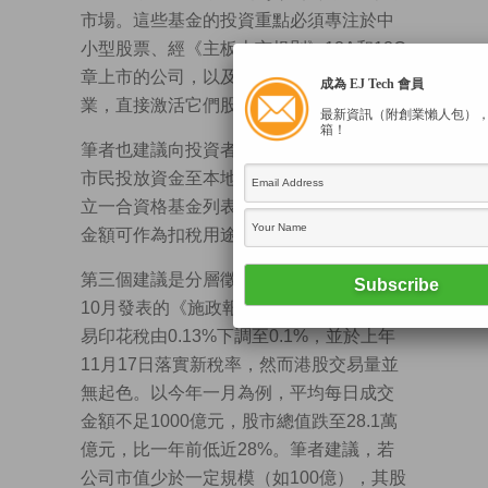
市場。這些基金的投資重點必須專注於中
小型股票、經《主板上市規則》18A和18C
章上市的公司，以及在港上市的科技類企
成為 EJ Tech 會員
業，直接激活它們股票的交易和價值。
最新資訊（附創業懶人包）
箱！
筆者也建議向投資者給予稅務優惠，鼓勵
市民投放資金至本地風投基金。當局可定
立一合資格基金列表，投資於列表基金的
金額可作為扣稅用途，並設定扣稅上限。
第三個建議是分層徵收印花稅。雖然上年
10月發表的《施政報告》，宣布將股票交
易印花稅由0.13%下調至0.1%，並於上年
11月17日落實新稅率，然而港股交易量並
無起色。以今年一月為例，平均每日成交
金額不足1000億元，股市總值跌至28.1萬
億元，比一年前低近28%。筆者建議，若
公司市值少於一定規模（如100億），其股