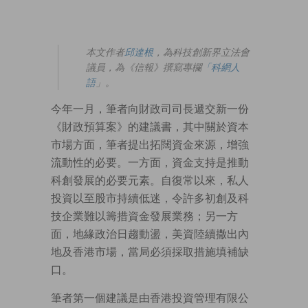
本文作者
邱達根
，為科技創新界立法會
議員，為《信報》撰寫專欄
「科網人
語
」。
今年一月，筆者向財政司司長遞交新一份
《財政預算案》的建議書，其中關於資本
市場方面，筆者提出拓闊資金來源，增強
流動性的必要。一方面，資金支持是推動
科創發展的必要元素。自復常以來，私人
投資以至股市持續低迷，令許多初創及科
技企業難以籌措資金發展業務；另一方
面，地緣政治日趨動盪，美資陸續撒出內
地及香港市場，當局必須採取措施填補缺
口。
筆者第一個建議是由香港投資管理有限公