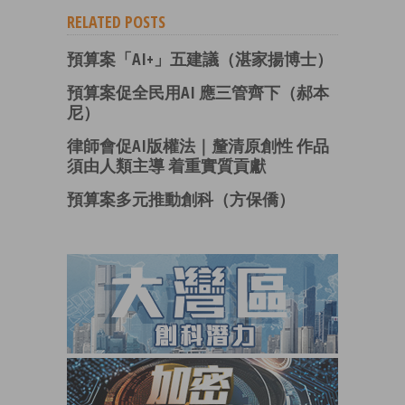
RELATED POSTS
預算案「AI+」五建議（湛家揚博士）
預算案促全民用AI 應三管齊下（郝本
尼）
律師會促AI版權法｜釐清原創性 作品
須由人類主導 着重實質貢獻
預算案多元推動創科（方保僑）