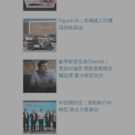
Figure AI｜美機械人司機
識扭軚踩油
數學新星投身OpenAI｜
誓阻AI滅世 齊默曼剛獲菲
爾茲獎 憂大模型失控
科技園恒生｜推動銀行AI
轉型 兩企方案勝出