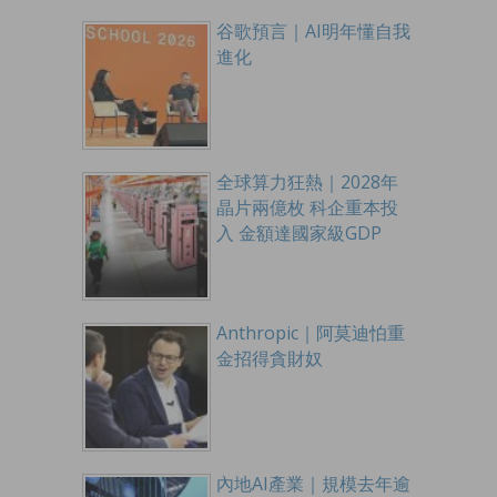
谷歌預言｜AI明年懂自我
進化
全球算力狂熱｜2028年
晶片兩億枚 科企重本投
入 金額達國家級GDP
Anthropic｜阿莫迪怕重
金招得貪財奴
內地AI產業｜規模去年逾