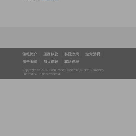
信報簡介
服務條款
私隱政策
免責聲明
廣告查詢
加入信報
聯絡信報
Copyright © 2026 Hong Kong Economic Journal Company
Limited. All rights reserved.