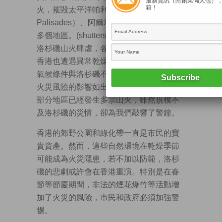
最新資訊（附創業懶人包）
箱！
火，摧毀太平洋帕利塞茲（Pacific
Palisades）、阿爾塔迪納（Altadena）等
多個地區。(shutterstock圖片）
洛杉磯山火肆虐，各國應引以為戒。近期
香港也遭遇異常乾燥的天氣，雖然地理和
氣候條件與洛杉磯不同，但乾旱對植被和
火災風險的影響如出一轍。事實上，香港
部分地區已經發生多宗山火，雖然規模不
及洛杉磯的災情，卻為我們敲響了警鐘。
香港的郊野公園和綠化帶一直是市民的寶
貴資產。然而，這些自然環境在乾燥季節
可能成為火災隱患，若不加以防範，洛杉
磯的悲劇或許會在香港重演。特別是在春
節等節慶期間，非法的煙花爆竹等活動增
加了火災的風險，市民和政府必須加強警
惕。