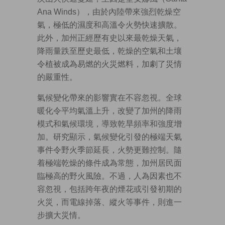
Ana Winds），由於內陸帶來強烈乾燥空
氣，極低的濕度和高溫令火勢快速擴散。
此外，加州正經歷有史以來最乾燥天氣，
降雨量跌至歷史最低，乾燥的空氣和土壤
令植被成為易燃的火災燃料，加劇了災情
的嚴重性。
氣候變化帶來的影響實在不容忽視。全球
暖化令平均氣溫上升，改變了加州的降雨
模式和氣候環境，導致乾旱頻率和強度增
加。研究顯示，氣候變化引發的極端天氣
事件令野火季節延長，火勢更難控制。隨
着極端乾燥的條件成為常態，加州居民面
臨極高的野火風險。不過，人為因素也不
容忽視，包括跨年夜的煙花或引發初期的
火災，而電線掉落、縱火等事件，則進一
步擴大災情。