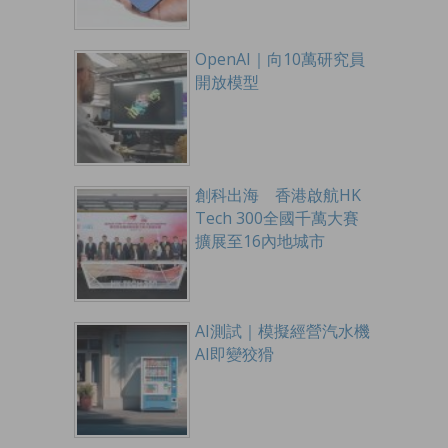
OpenAI｜向10萬研究員
開放模型
創科出海 香港啟航HK
Tech 300全國千萬大賽
擴展至16內地城市
AI測試｜模擬經營汽水機
AI即變狡猾