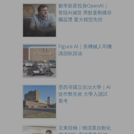
數學新星投身OpenAI｜
誓阻AI滅世 齊默曼剛獲菲
爾茲獎 憂大模型失控
Figure AI｜美機械人司機
識扭軚踩油
墨西哥國立自治大學｜AI
捉作弊失效 大學入讀試
重考
京東段楠｜物流業自動化