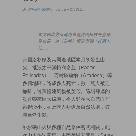
By
信報財經新聞
on January 27, 2025
本文
作者
方保僑
為香港資訊科技商會榮
譽會長，為《信報》撰寫專欄
「科網人
語」
。
美國洛杉磯及其周邊地區本月初發生山
火，摧毀太平洋帕利塞茲（Pacific
Palisades）、阿爾塔迪納（Altadena）等
多個地區，造成多人死亡，數十萬人被迫
撤離，過萬幢建築物被焚毀。這場肆虐的
災難帶來巨大破壞，令人類在大自然面前
顯得渺小，亦反映人類違反自然法則，破
壞自然生態。
洛杉磯山火與多種自然條件密切相關，此
次山火快速蔓延，主因是聖安娜風（Santa