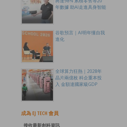
將達98% 累積零售等20
年數據 助AI走進具身智能
谷歌預言｜AI明年懂自我
進化
全球算力狂熱｜2028年
晶片兩億枚 科企重本投
入 金額達國家級GDP
成為 EJ TECH 會員
接收最新創科資訊