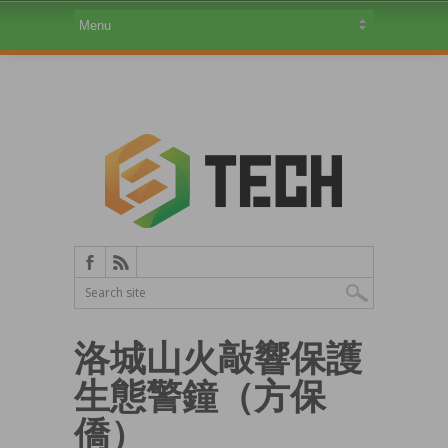
洛城山火敲響保護
生態警鐘（方保
僑）