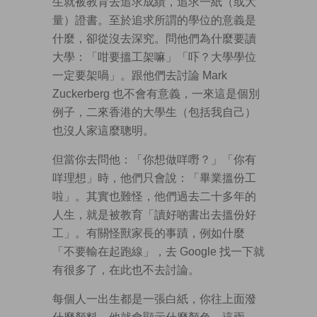
生就被教育去追求成績，追求一紙（或大
量）證書。至於追求所謂的學位的意義是
什麼，卻從沒去深究。問他們為什麼要讀
大學：「咁要搵工架嘛」「吓？大學學位
一定要架喎」。跟他們去討論 Mark
Zuckerberg 也不會有意義，一來這是個別
例子，二來香港的大學生（包括我自己）
也沒人家這麼聰明。
但當你去問他：「你想做咩嘢？」「你有
咩理想」時，他們只會說：「畢業搵份工
啦」。其實也難怪，他們過去二十多年的
人生，就是被教育「讀好啲書出去搵份好
工」。有關怪獸家長的事蹟，例如什麼
「不要輸在起跑線」，去 Google 找一下就
有很多了，在此也不去討論。
每個人一出生都是一張白紙，你往上面潑