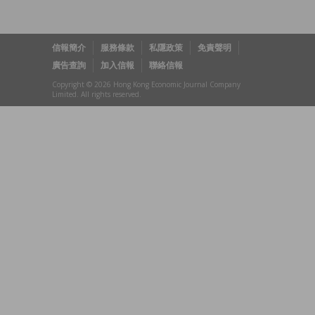
信報簡介
服務條款
私隱政策
免責聲明
廣告查詢
加入信報
聯絡信報
Copyright © 2026 Hong Kong Economic Journal Company
Limited. All rights reserved.