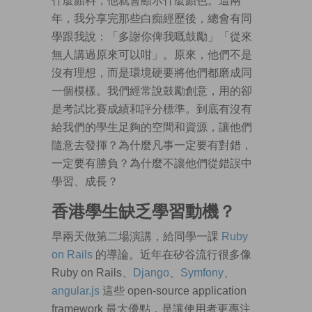
什麼顏料，他就會顯示什麼顏色。這兩
年，我分享完那些白痴經歷後，總會有同
學跟我說：「多謝你俾我嘅鼓勵」「從來
無人講過原來可以咁」。原來，他們不是
沒有理想，而是環境硬要將他們都磨成同
一個模樣。我們經常說鼓勵創意，用的卻
是考試比賽成績和評分標準。到底有沒有
給我們的學生足夠的空間和資源，讓他們
隨意去發揮？為什麼凡事一定要有對錯，
一定要有勝負？為什麼不讓他們從錯誤中
學習、成長？
香港學生缺乏學習動機？
早兩天做第二場演講，給同學一課
Ruby
on Rails
的導論。近年在矽谷流行很多像
Ruby on Rails、
Django
、
Symfony
、
angular.js
這些 open-source application
framework 最大優點，是讓使用者更專注