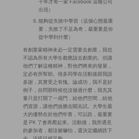
十年才有一家 Facebook 這種公司
出現）
能夠從失敗中學習（這個心態最重
要，失敗了不足為奇，最重要是你
從中學到什麼）
有創業家精神未必一定需要去創業，我也
不認為所有大學生都應該去創業的。但讓
他們了解這種精神，對他們將來的發展，
定必有所幫助。很多同學在活動後跟我說
多謝，其實受之有愧。論成功，我不是好
例子，自問那時候也沒做過什麼，我充其
量只是打開了一扇門，給他們空間，給他
們資源，讓他們放膽去闖去試。大學生最
大的優勢在於他們年青，可以跌，最重要
是 PK 了會再爬起來。活動後，我所遇見
的參加者，都沒被嚇怕，還決定繼續跌下
去。這樣已經足夠。