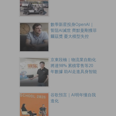
數學新星投身OpenAI｜
誓阻AI滅世 齊默曼剛獲菲
爾茲獎 憂大模型失控
京東段楠｜物流業自動化
將達98% 累積零售等20
年數據 助AI走進具身智能
谷歌預言｜AI明年懂自我
進化