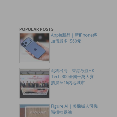
POPULAR POSTS
Apple新品｜新iPhone傳
加價最多1560元
創科出海 香港啟航HK
Tech 300全國千萬大賽
擴展至16內地城市
Figure AI｜美機械人司機
識扭軚踩油