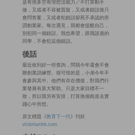
是有很多空有理想沒能力／不打算動手
做，又或者不容被質疑，又或者錯誤後只
會問答案，又或者犯錯誤卻死不承認的所
謂創業家。每次遇見，我都會提醒自己，
別犯同一個錯誤。我也希望，跟我談過的
同學，不會犯這個錯誤。
後話
最近收到好一些查詢，問我今年還會不會
辦創業訓練營。很可惜的是，小弟今年不
會參與其中。他們有存在價值，對我們行
業發展有莫大幫助。只是大家目標不一
致，所以我另有安排，打算換個跑道去實
踐心中所想。
原文標題《
教育下一代
》刊於
victorlamhk.com