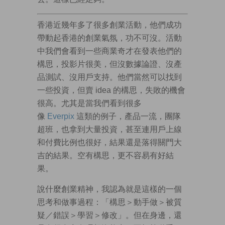
香港近幾年多了很多創業活動，他們成功
帶動起香港的創業氣氛，功不可沒。活動
中我們會看到一些商業奇才在發表他們的
構思，投影片很美，但沒數據論證、沒產
品測試、沒用戶支持。他們當然可以找到
一些投資，但賣 idea 的構思，失敗的機會
很高。尤其是當我們看到很多
像
Everpix
這類的例子，產品一流，團隊
超班，也拿到大量投資，甚至連用戶上線
和付費比例也很好，結果還是落得關門大
吉的結果。空有構思，更不容易有好結
果。
說什麼創業精神，我認為就是這樣的一個
思考和做事過程：「構思＞動手做＞被質
疑／錯誤＞學習＞修改」。但在身邊，還