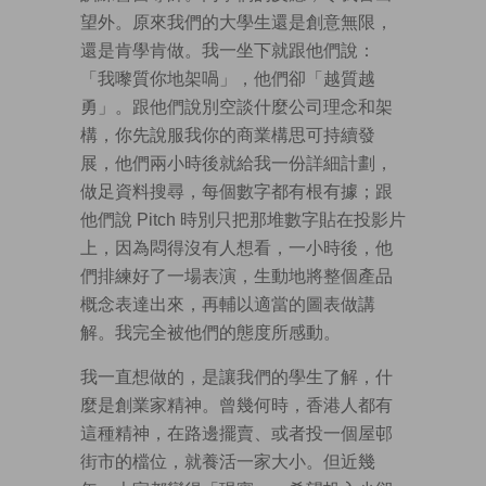
望外。原來我們的大學生還是創意無限，
還是肯學肯做。我一坐下就跟他們說：
「我嚟質你地架喎」，他們卻「越質越
勇」。跟他們說別空談什麼公司理念和架
構，你先說服我你的商業構思可持續發
展，他們兩小時後就給我一份詳細計劃，
做足資料搜尋，每個數字都有根有據；跟
他們說 Pitch 時別只把那堆數字貼在投影片
上，因為悶得沒有人想看，一小時後，他
們排練好了一場表演，生動地將整個產品
概念表達出來，再輔以適當的圖表做講
解。我完全被他們的態度所感動。
我一直想做的，是讓我們的學生了解，什
麼是創業家精神。曾幾何時，香港人都有
這種精神，在路邊擺賣、或者投一個屋邨
街市的檔位，就養活一家大小。但近幾