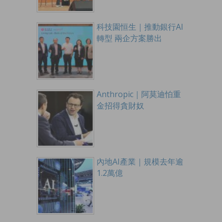
科技園恒生｜推動銀行AI
轉型 兩企方案勝出
Anthropic｜阿莫迪怕重
金招得貪財奴
內地AI產業｜規模去年逾
1.2萬億