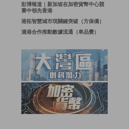
彭博報道｜新加坡在加密貨幣中心競
賽中領先香港
港拓智慧城市現關鍵突破（方保僑）
滬港合作推動數據流通（車品覺）