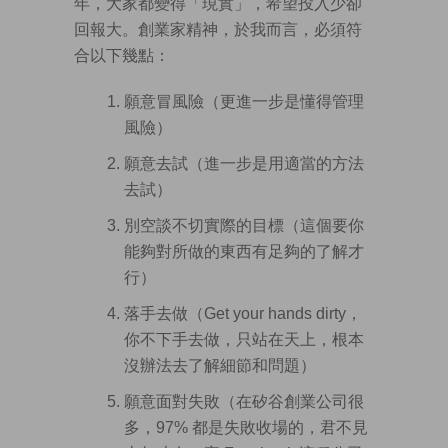
年，大家都變得「現實」，希望投入少卻
回報大。創業家精神，於我而言，必須符
合以下幾點：
願意冒風險（更進一步是懂得管理
風險）
願意去試（進一步是用適當的方法
去試）
別空談不切實際的目標（這個要你
能夠對所做的東西有足夠的了解才
行）
落手去做（Get your hands dirty，
你不下手去做，只站在天上，根本
沒辦法去了解細節和問題）
願意面對失敗（在矽谷創業公司很
多，97% 都是失敗收場的，君不見