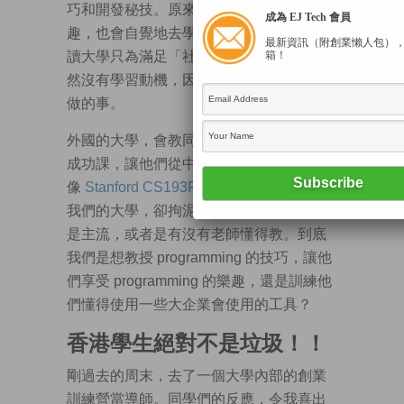
巧和開發秘技。原來，我們的同學是有興
成為 EJ Tech 會員
趣，也會自覺地去學這些新事物的。但當
最新資訊（附創業懶人包）
箱！
讀大學只為滿足「社會需要」時，他們自
然沒有學習動機，因為這本身不是他們想
做的事。
外國的大學，會教同學使用這些工具去完
成功課，讓他們從中學習，甚至
像
Stanford CS193P
找專家來教授；相對
我們的大學，卻拘泥於這些工具應用是不
是主流，或者是有沒有老師懂得教。到底
我們是想教授 programming 的技巧，讓他
們享受 programming 的樂趣，還是訓練他
們懂得使用一些大企業會使用的工具？
香港學生絕對不是垃圾！！
剛過去的周末，去了一個大學內部的創業
訓練營當導師。同學們的反應，令我喜出