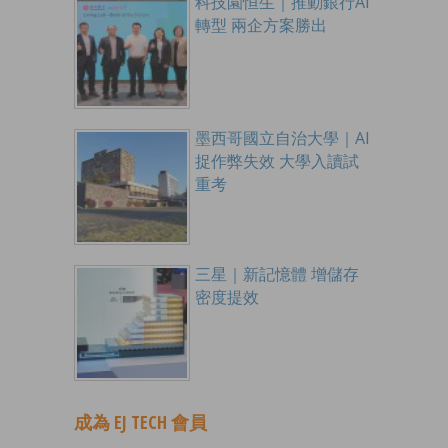
科技園恒生｜推動銀行AI
轉型 兩企方案勝出
墨西哥國立自治大學｜AI
捉作弊失效 大學入讀試
重考
三星｜新記憶體 增儲存
密度提效
成為 EJ TECH 會員