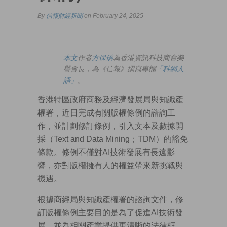
By
信報財經新聞
on February 24, 2025
本文
作者
方保僑
為香港資訊科技商會榮
譽會長，為《信報》撰寫專欄
「科網人
語」
。
香港特區政府商務及經濟發展局與知識產
權署，近日完成有關版權條例的諮詢工
作，並計劃修訂條例，引入文本及數據開
採（Text and Data Mining；TDM）的豁免
條款。修例不僅對AI技術發展有長遠影
響，亦對版權擁有人的權益帶來新挑戰與
機遇。
根據商經局與知識產權署的諮詢文件，修
訂版權條例主要目的是為了促進AI技術發
展，並為相關產業提供更清晰的法律框