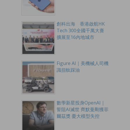
創科出海 香港啟航HK
Tech 300全國千萬大賽
擴展至16內地城市
Figure AI｜美機械人司機
識扭軚踩油
數學新星投身OpenAI｜
誓阻AI滅世 齊默曼剛獲菲
爾茲獎 憂大模型失控