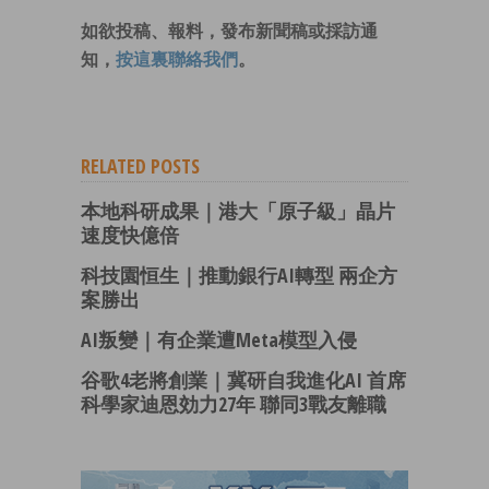
如欲投稿、報料，發布新聞稿或採訪通
知，
按這裏聯絡我們
。
RELATED POSTS
本地科研成果｜港大「原子級」晶片
速度快億倍
科技園恒生｜推動銀行AI轉型 兩企方
案勝出
AI叛變｜有企業遭Meta模型入侵
谷歌4老將創業｜冀研自我進化AI 首席
科學家迪恩効力27年 聯同3戰友離職