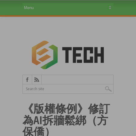
《版權條例》修訂
為AI拆牆鬆綁（方
保僑）