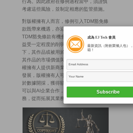
行為。因此政府在修例過程當中，須謹慎
考慮這些風險，並制定相應的監管措施。
對版權擁有人而言，修例引入TDM豁免條
款既帶來機遇，亦迎來挑戰。一方面，
TDM豁免條款有機會導致版權擁有人的權
成為 EJ Tech 會員
益受一定程度的削弱，例如在未經授權
最新資訊（附創業懶人包）
箱！
下，其作品或被用於數據開採，從而影響
其作品的市場價值與收益。但修例也為版
權擁有人提供新商業機會，隨着AI技術的
發展，版權擁有人可以透過授權其作品用
於數據開採，獲得額外的收入來源。同時
可以與AI企業合作，開發新的產品與服
務，從而拓展其業務範疇。