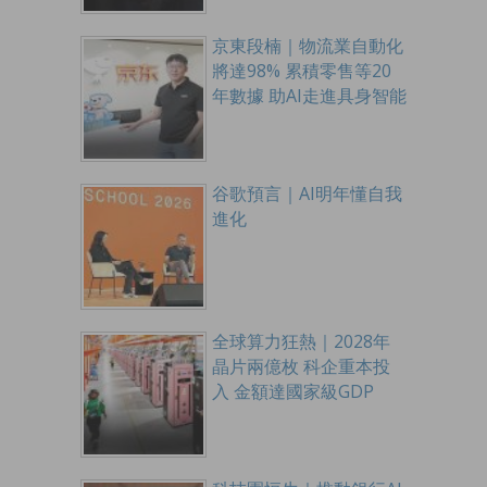
京東段楠｜物流業自動化
將達98% 累積零售等20
年數據 助AI走進具身智能
谷歌預言｜AI明年懂自我
進化
全球算力狂熱｜2028年
晶片兩億枚 科企重本投
入 金額達國家級GDP