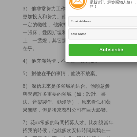
最新資訊（附創業懶人包）
箱！
3） 他非常努力工作。沒有誰比他工作得
更加投入和努力。他的個人生活也做出了
一定的犧牲 。他家裡基本沒有傢具，只有
一張床，愛因斯坦和甘地的照片掛在牆
上，一盞燈，其它幾乎一無所有，他也不
在乎。
4） 他充滿熱情，不是為了錢創業。
5） 對他在乎的事情，他決不放棄。
6） 深信未來是多領域的結合。他願意參
與學習許多重要的領域（如：設計、書
法、音樂製作、動漫等），原來看似和蘋
果無關，但是後來都對公司有巨大影響。
7）花非常多的時間招募人才。比如說當年
招我的時候，他就多次安排時間與我在一