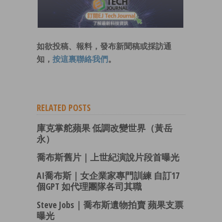
如欲投稿、報料，發布新聞稿或採訪通
知，
按這裏聯絡我們
。
RELATED POSTS
庫克掌舵蘋果 低調改變世界（黃岳
永）
喬布斯舊片｜上世紀演說片段首曝光
AI喬布斯｜女企業家專門訓練 自訂17
個GPT 如代理團隊各司其職
Steve Jobs｜喬布斯遺物拍賣 蘋果支票
曝光