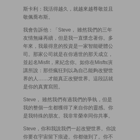
斯卡利：我活得越久，就越來越尊敬並且
敬佩喬布斯。
我會告訴他：「Steve， 雖然我們的三年
友情無緣再續，但是我一直懷念著你。多
年來，我最得意的投資是一家智能硬體公
司。那家公司就是在你過世的那天成立，
並起名Misfit，來紀念你。如你在Misfts演
講所說：那些瘋狂到以為自己能夠改變世
界的人……才能真正改變世界。這段話就
是你的真實寫照。
Steve， 雖然我們有過我們的爭執，但是
我的整個一生都獲得了來自你的靈感。你
是我特殊的朋友。我非常榮幸同你共事。
Steve，你和我說我們一起改變世界。你說
你要在宇宙留下痕迹。你都做到了。你不