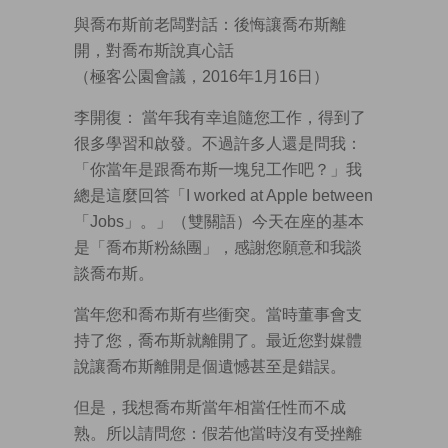
與喬布斯前老闆對話：後悔讓喬布斯離
開，對喬布斯說真心話
（極客公園會議，2016年1月16日）
李開復： 當年我有幸追隨您工作，得到了
很多學習和啟發。不過許多人還是問我：
「你當年是跟喬布斯一塊兒工作吧？」我
總是這麼回答「I worked at Apple between
「Jobs」。」（雙關語）今天在座的基本
是「喬布斯粉絲團」，感謝您願意和我談
談喬布斯。
當年您和喬布斯有些衝突。當時董事會支
持了您，喬布斯就離開了。最近您對媒體
說讓喬布斯離開是個遺憾甚至是錯誤。
但是，我想喬布斯當年相當任性而不成
熟。所以請問您：假若他當時沒有受挫離