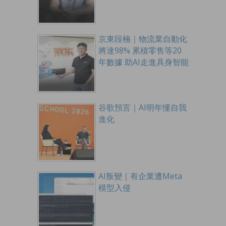
京東段楠｜物流業自動化
將達98% 累積零售等20
年數據 助AI走進具身智能
谷歌預言｜AI明年懂自我
進化
AI叛變｜有企業遭Meta
模型入侵