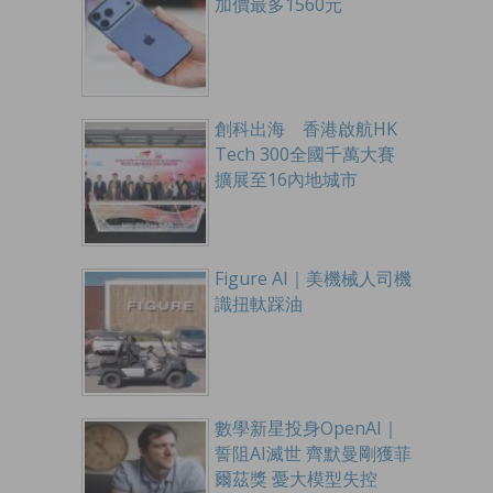
加價最多1560元
創科出海 香港啟航HK
Tech 300全國千萬大賽
擴展至16內地城市
Figure AI｜美機械人司機
識扭軚踩油
數學新星投身OpenAI｜
誓阻AI滅世 齊默曼剛獲菲
爾茲獎 憂大模型失控