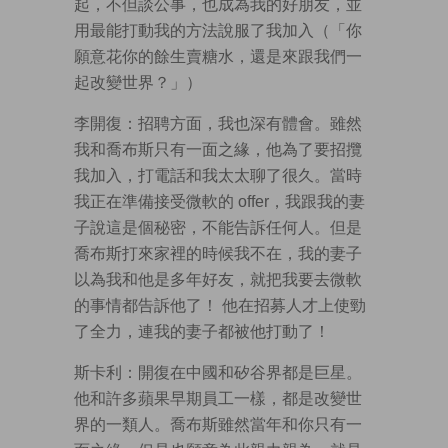
起，不但談公事，也成為我的好朋友，並
用最能打動我的方法說服了我加入（「你
願意花你的餘生賣糖水，還是來跟我們一
起改變世界？」）
李開復：招聘方面，我也深有體會。雖然
我和喬布斯只有一面之緣，他為了要招攬
我加入，打電話和我太太聊了很久。當時
我正在準備接受微軟的 offer，我跟我的妻
子說這是個秘密，不能告訴任何人。但是
喬布斯打來家裡的時候我不在，我的妻子
以為我和他是多年好友，就把我要去微軟
的事情都告訴他了！ 他在招募人才上使勁
了全力，連我的妻子都被他打動了！
斯卡利：開復在中國和矽谷界都是巨星。
他和許多蘋果早期員工一樣，都是改變世
界的一類人。喬布斯雖然當年和你只有一