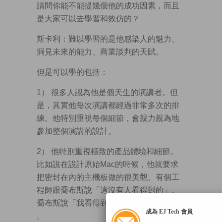
請問你能不能提幾個他的成功因素，而且
是大家可以去學習和效仿的？
斯卡利：難以學習的是他感染人的魅力、
洞見未來的能力、商業談判的天賦。
但是可以學的包括：
1） 很多人認為他是個天生的演講者。但
是，其實他每次演講都經過非常多次的排
練。他特別重視每個細節，會親力親為地
參加整個演講的設計。
2） 他特別重視極致的產品體驗和細節。
比如說在設計原始Mac的時候，他就要求
把密封在內的主機板做的很美觀。有個工
程師跟喬布斯說「這沒有人看得到的」。
喬布斯說「我看得到」，並要求做到完美
成為 EJ Tech 會員
。