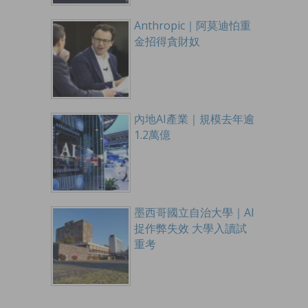
Anthropic｜阿莫迪怕重
金招得貪財奴
內地AI產業｜規模去年逾
1.2萬億
墨西哥國立自治大學｜AI
捉作弊失效 大學入讀試
重考