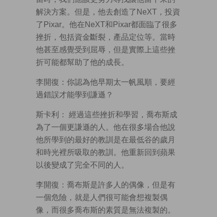
解決方案。但是，他去創造了NeXT，投資
了Pixar。他在NeXT和Pixar都面臨了很多
挫折，包括資金斷裂，產品定位等。當時
他甚至感覺受到屈辱，但是實際上這些挫
折可能都幫助了他的成長。
李開復：你認為他早期太一帆風順，要經
過錯誤才能學到謙遜？
斯卡利： 經過這些挫折和學習，喬布斯成
為了一個更謙遜的人。他在很多場合他說
他所學到的最好的教訓是在最低谷的歲月
和時光裡所吸取的教訓。他重新回到蘋果
以後變成了完全不同的人。
李開復：喬布斯是許多人的偶像，但是有
一個危險，就是人們很可能會想複製偶
像，而很多喬布斯的素質是無法複製的。