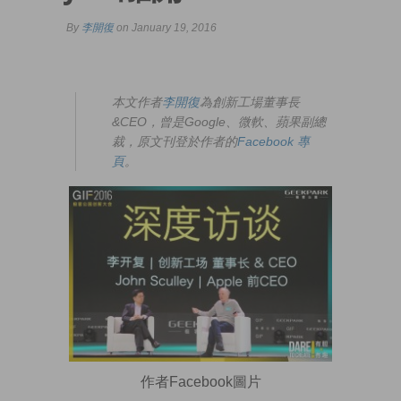
By
李開復
on January 19, 2016
本文作者
李開復
為創新工場董事長
&CEO，曾是Google、微軟、蘋果副總
裁，原文刊登於作者的
Facebook 專
頁
。
作者Facebook圖片