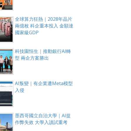
全球算力狂熱｜2028年晶片
兩億枚 科企重本投入 金額達
國家級GDP
科技園恒生｜推動銀行AI轉
型 兩企方案勝出
AI叛變｜有企業遭Meta模型
入侵
墨西哥國立自治大學｜AI捉
作弊失效 大學入讀試重考