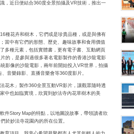
識，近日便結合360度全景拍攝及VR技術，推出一
16種花卉和樹木，它們或是珍貴品種，或是與佛有
；當中有它們的形態、歷史、趣味故事和食用價值
了多種元素，包括實體書，更有電子書、互動網頁
R短片的，是參與過很多著名電影製作的香港沙龍電影
傳統影像的沙龍電影，兩年前開始投入VR世界，拍攝
告、音樂錄影、直播音樂會等360度影片。
法花木」製作360全景互動VR影片，讓觀眾隨時透
家中也如臨實境，欣賞到妙法寺內花草樹木的美
件Story Map的特點，以地圖說故事，帶領讀者欣
它們於妙法寺花園內的所在位置。
教育項目，我衷心希望凝聚都市人尤其年輕人的力