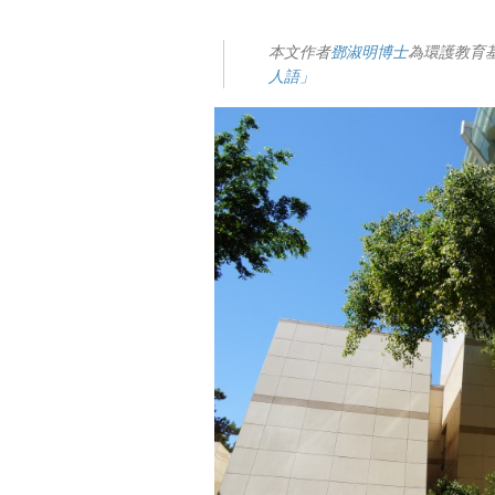
本文作者
鄧淑明博士
為環護教育
人語」