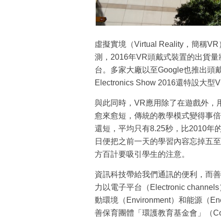
虛擬實境（Virtual Reality
測，2016年VR頭戴式裝置的出貨量將
台。多家大廠以至Google也推出頭
Electronics Show 2016還特設
與此同時，VR應用除了在遊戲外，
愈來愈短，傳統的教學模式變得事倍
還短，平均只有8.25秒，比201
日便把之前一天的學習內容忘掉五至
方百計要吸引學生的注意。
資訊科技帶給我們通訊的便利，而善
力以電子平台（Electronic ch
動環境（Environment）和能源（E
善保育團體「環護教育基金會」（Conser