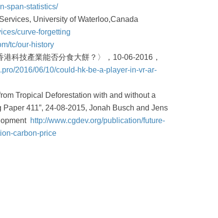
n-span-statistics/
 Services, University of Waterloo,Canada
ices/curve-forgetting
m/tc/our-history
港科技產業能否分食大餅？〉，10-06-2016，
e.pro/2016/06/10/could-hk-be-a-player-in-vr-ar-
from Tropical Deforestation with and without a
 Paper 411”, 24-08-2015, Jonah Busch and Jens
elopment
http://www.cgdev.org/publication/future-
tion-carbon-price