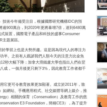
最新資訊（附創業懶人包），直達郵
，簡稱VR）技術今年備受注目，根據國際研究機構IDC的預
逾900萬台，到2020年更將暴增7倍，達到6480萬
戴式裝置，國際電子產品和科技的盛事Consumer
大型VR主題展區。
用於學習上也是大勢所趨。這是因為現代人的專注力
功半。之前有人戲謔我們人類今天的注意力比金魚
0年的12秒大幅下降；加拿大滑鐵盧大學也指出人們在翌
八成，一個月後更只剩下3%，因此教育工作者都千
用它更可令教育效果更加顯著。成立於2011年，致
annels）如網站、手機應用程式、社交媒體等網上媒介，推
nergy）相關的保育（Conservation）及教育工作的慈
vation E3 Foundation，簡稱CE3），為了提升