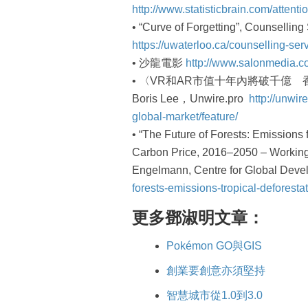
http://www.statisticbrain.com/attentio
• “Curve of Forgetting”, Counselling
https://uwaterloo.ca/counselling-serv
• 沙龍電影
http://www.salonmedia.co
• 〈VR和AR市值十年內將破千億 香
Boris Lee，Unwire.pro
http://unwir
global-market/feature/
• “The Future of Forests: Emissions 
Carbon Price, 2016–2050 – Working
Engelmann, Centre for Global Dev
forests-emissions-tropical-deforesta
更多鄧淑明文章：
Pokémon GO與GIS
創業要創意亦須堅持
智慧城市從1.0到3.0