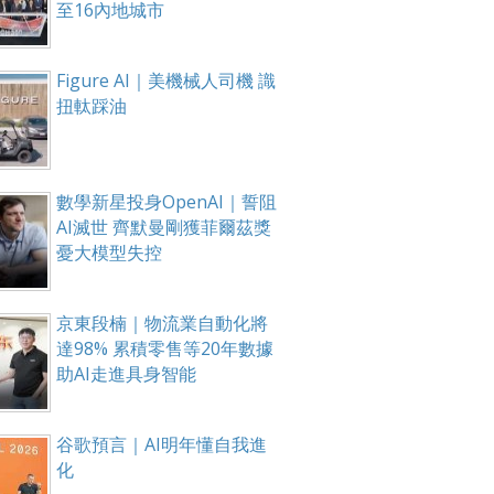
至16內地城市
箱！
Figure AI｜美機械人司機 識
扭軚踩油
數學新星投身OpenAI｜誓阻
AI滅世 齊默曼剛獲菲爾茲獎
憂大模型失控
京東段楠｜物流業自動化將
達98% 累積零售等20年數據
助AI走進具身智能
谷歌預言｜AI明年懂自我進
化