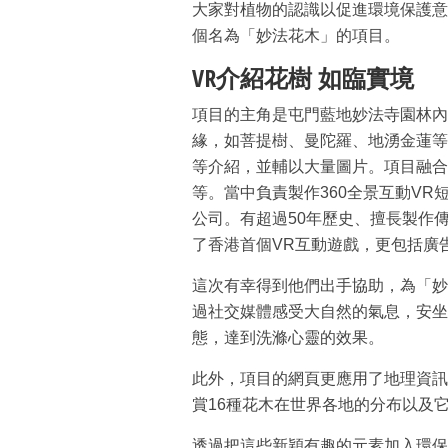
大家對植物的認識以促進環境保護意
個名為「妙法花木」的項目。
VR介紹花樹 如臨實境
項目的主角是屯門藍地妙法寺園林內
緣，如菩提樹、曼陀羅、地湧金蓮等
等介紹，並輔以大量圖片。項目融合
等。當中負責製作360全景互動V
公司。有超過50年歷史、擅長製作
了香港首個VR互動遊戲，更包括廣
這次有幸得到他們出手協助，為「妙
過社交媒體感受大自然的氣息，安坐
態，達到洗滌心靈的效果。
此外，項目的網頁更應用了地理資訊軟
賞16種花木在世界各地的分布以及
透過把這些新穎有趣的元素加入環保