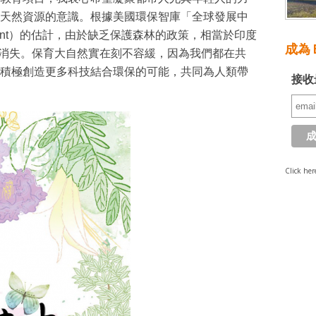
天然資源的意識。根據美國環保智庫「全球發展中
evelopment）的估計，由於缺乏保護森林的政策，相當於印度
成為 E
0年消失。保育大自然實在刻不容緩，因為我們都在共
積極創造更多科技結合環保的可能，共同為人類帶
接收
Click her