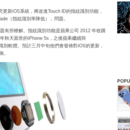
手研究更新iOS系統，將改進Touch ID的指紋識別功能，
的「fade（指紋識別率降低）」問題。
有所瞭解。指紋識別功能是蘋果公司 2012 年收購
去年秋天面世的iPhone 5s，之後蘋果繼續與
進該識別軟體。預計三月中旬他們會發佈對iOS的更新，
成為 EJ Tech 會員
發佈。
最新資訊（附創業懶人包），直達郵
POPU