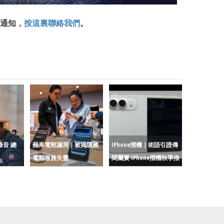
通知，
按這裏聯絡我們
。
錄音 總
蘋果電郵漏洞｜被揭隱藏
IPhone摺機｜術語引證傳
電郵服務失靈
聞屬實 IPhone摺機秋季推