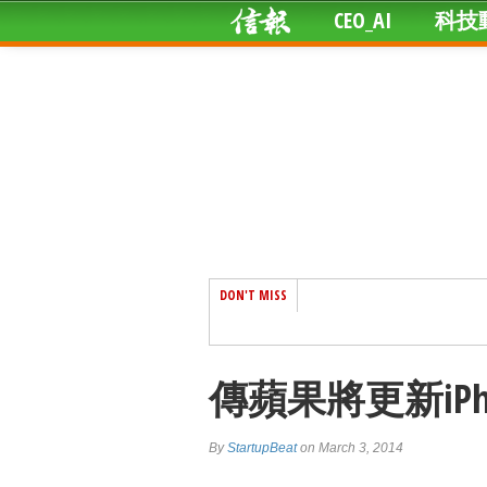
CEO_AI
科技
DON'T MISS
傳蘋果將更新iPhon
By
StartupBeat
on March 3, 2014