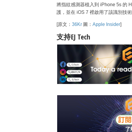
將指紋感測器植入到 iPhone 5s
護，並在 iOS 7 裡啟用了該識別技
[原文：
36Kr
圖：
Apple Insider
]
支持EJ Tech