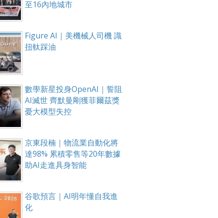
至16內地城市
Figure AI｜美機械人司機 識
扭軚踩油
數學新星投身OpenAI｜誓阻
AI滅世 齊默曼剛獲菲爾茲獎
憂大模型失控
京東段楠｜物流業自動化將
達98% 累積零售等20年數據
助AI走進具身智能
谷歌預言｜AI明年懂自我進
化