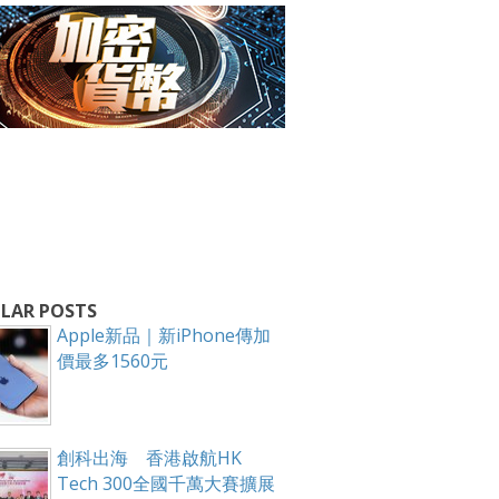
箱！
LAR POSTS
Apple新品｜新iPhone傳加
價最多1560元
創科出海 香港啟航HK
Tech 300全國千萬大賽擴展