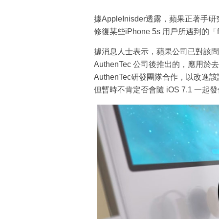
據AppleInisder透露，蘋果正著
修復某些iPhone 5s 用戶所遇到
據消息人士表示，蘋果公司已對該問題
AuthenTec 公司後推出的，應用於
AuthenTec研發團隊合作，以改
但暫時不肯定否會隨 iOS 7.1 一起