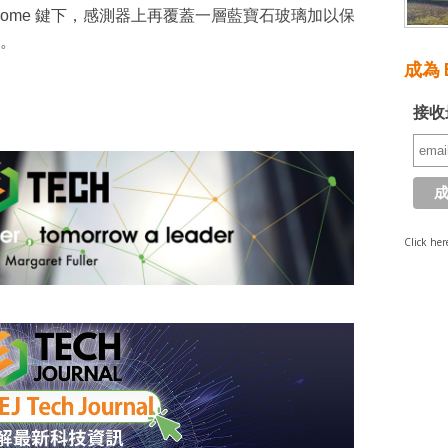
 的 Home 鍵下，感測器上再覆蓋一層藍寶石玻璃加以保
術。
成為 E
接收
Click her