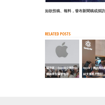
如欲投稿、報料，發布新聞稿或採訪
RELATED POSTS
竊密案｜OpenAI公開對話
Apple｜傳試用AI
嘲蘋果告竊密無理
結支援客戶對話