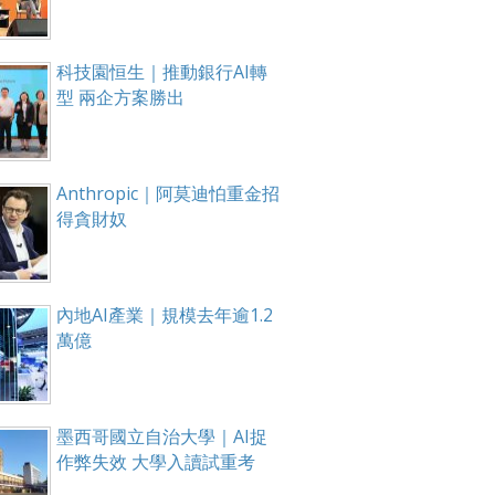
科技園恒生｜推動銀行AI轉
型 兩企方案勝出
Anthropic｜阿莫迪怕重金招
得貪財奴
內地AI產業｜規模去年逾1.2
萬億
墨西哥國立自治大學｜AI捉
作弊失效 大學入讀試重考