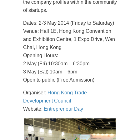
the company profiles within the community
of startups.
Dates: 2-3 May 2014 (Friday to Saturday)
Venue: Hall 1E, Hong Kong Convention
and Exhibition Centre, 1 Expo Drive, Wan
Chai, Hong Kong
Opening Hours:
2 May (Fri) 10:30am – 6:30pm
3 May (Sat) 10am – 6pm
Open to public (Free Admission)
Organiser:
Hong Kong Trade
Development Council
Website:
Entrepreneur Day
成為 EJ Tech 會員
最新資訊（附創業懶人包）