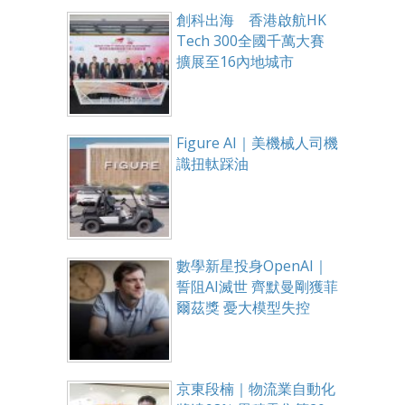
創科出海 香港啟航HK
Tech 300全國千萬大賽
擴展至16內地城市
Figure AI｜美機械人司機
識扭軚踩油
數學新星投身OpenAI｜
誓阻AI滅世 齊默曼剛獲菲
爾茲獎 憂大模型失控
京東段楠｜物流業自動化