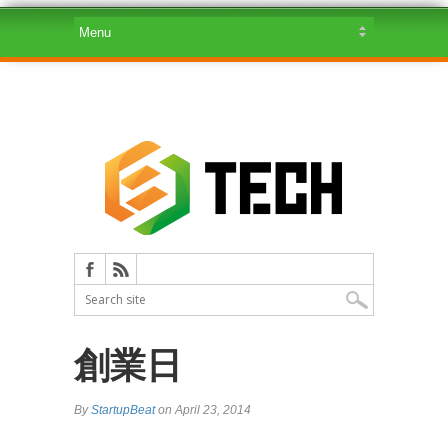
創業日
By
StartupBeat
on April 23, 2014