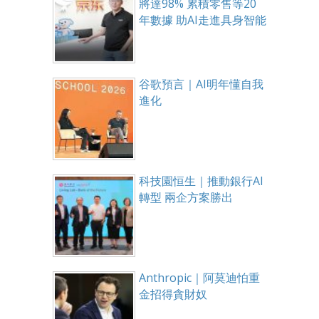
將達98% 累積零售等20
年數據 助AI走進具身智能
谷歌預言｜AI明年懂自我
進化
科技園恒生｜推動銀行AI
轉型 兩企方案勝出
Anthropic｜阿莫迪怕重
金招得貪財奴