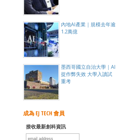
內地AI產業｜規模去年逾
1.2萬億
墨西哥國立自治大學｜AI
捉作弊失效 大學入讀試
重考
成為 EJ TECH 會員
接收最新創科資訊