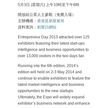
5月3日 (星期六) 上午10時至下午6時
開放給公眾人士參觀（免費入場）
主辦機構：
香港貿易發展局
資料查詢：
創業日網站
Entrepreneur Day 2013 attracted over 125
exhibitors featuring their latest start-ups
intelligence and business opportunities to
over 13,000 visitors in the two days fair.
Running into the 6th edition, 2014’s
edition will held on 2-3 May 2014 and
continue to enable exhibitors to feature the
latest market intelligence and business
opportunities to the new startups.
Ultimately, the Expo will widely expand
exhibitor’s business network and enhance