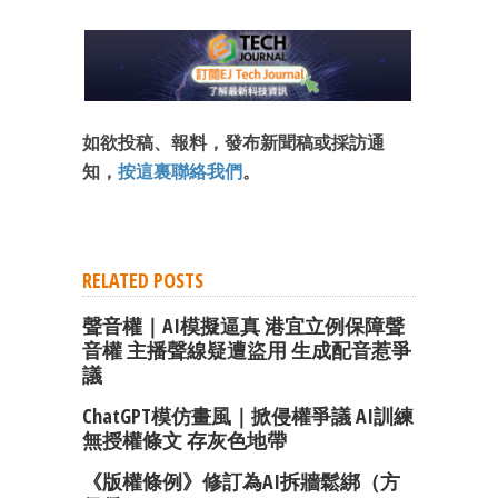
如欲投稿、報料，發布新聞稿或採訪通
知，
按這裏聯絡我們
。
RELATED POSTS
聲音權｜AI模擬逼真 港宜立例保障聲
音權 主播聲線疑遭盜用 生成配音惹爭
議
ChatGPT模仿畫風｜掀侵權爭議 AI訓練
無授權條文 存灰色地帶
《版權條例》修訂為AI拆牆鬆綁（方