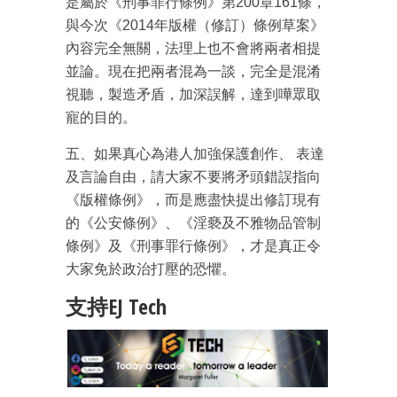
是屬於《刑事罪行條例》第200章161條，
與今次《2014年版權（修訂）條例草案》
內容完全無關，法理上也不會將兩者相提
並論。現在把兩者混為一談，完全是混淆
視聽，製造矛盾，加深誤解，達到嘩眾取
寵的目的。
五、如果真心為港人加強保護創作、 表達
及言論自由，請大家不要將矛頭錯誤指向
《版權條例》，而是應盡快提出修訂現有
的《公安條例》、《淫褻及不雅物品管制
條例》及《刑事罪行條例》，才是真正令
大家免於政治打壓的恐懼。
支持EJ Tech