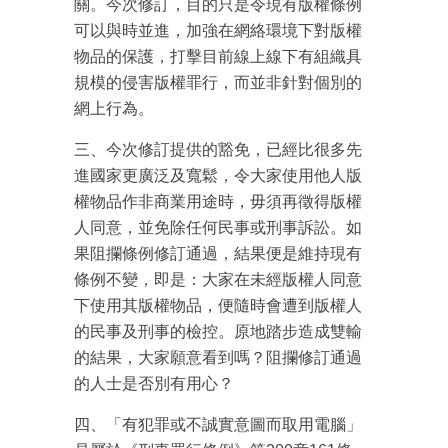
關。今次修訂，目的只是令現有版權條例
可以與時並進，加強在網絡環境下對版權
物品的保護，打擊目前線上線下有組織具
規模的侵害版權罪行，而並非針對個別的
網上行為。
三、今次修訂提供的豁免，已經比很多先
進國家更廣泛及寬鬆，令大家使用他人版
權物品作非商業用途時，毋須再徵得版權
人同意，並免除任何民事或刑事訴訟。如
果阻攔條例修訂通過，結果便是維持現有
條例不變，即是：大家在未經版權人同意
下使用其版權物品，便隨時會遭到版權人
成為 EJ Tech 會員
的民事及刑事的檢控。原地踏步造成雙輸
的結果，大家願意看到嗎？阻攔修訂通過
最新資訊（附創業懶人包）
箱！
的人士是否別有用心？
四、「有犯罪或不誠實意圖而取用電腦」