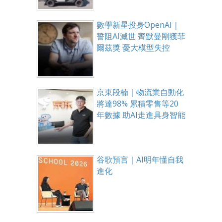
數學新星投身OpenAI｜
誓阻AI滅世 齊默曼剛獲菲
爾茲獎 憂大模型失控
京東段楠｜物流業自動化
將達98% 累積零售等20
年數據 助AI走進具身智能
谷歌預言｜AI明年懂自我
進化