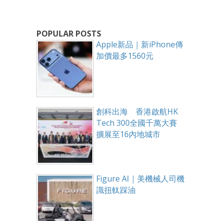
POPULAR POSTS
Apple新品｜新iPhone傳
加價最多1560元
創科出海 香港啟航HK
Tech 300全國千萬大賽
擴展至16內地城市
Figure AI｜美機械人司機
識扭軚踩油