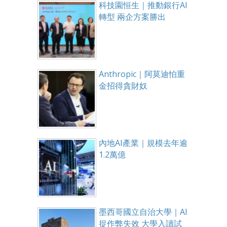
科技園恒生｜推動銀行AI
轉型 兩企方案勝出
Anthropic｜阿莫迪怕重
金招得貪財奴
內地AI產業｜規模去年逾
1.2萬億
墨西哥國立自治大學｜AI
捉作弊失效 大學入讀試