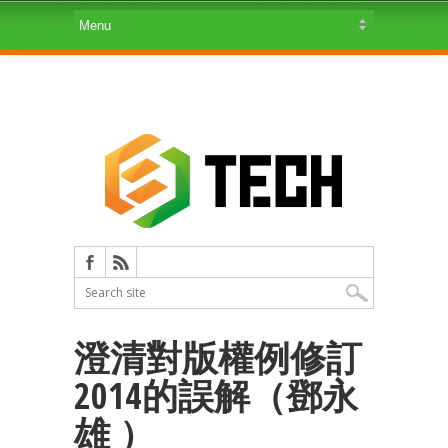
澄清對版權例修訂
2014的誤解（鄧永
雄 ）