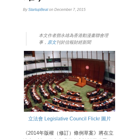
By
StartupBeat
on December 7, 2015
本文作者鄧永雄為香港動漫畫聯會理
事，
原文
刊於信報財經新聞
立法會 Legislative Council Flickr 圖片
《2014年版權（修訂）條例草案》將在立