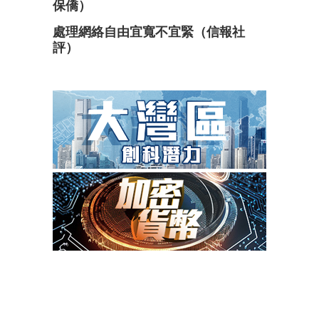
保僑）
處理網絡自由宜寬不宜緊（信報社
評）