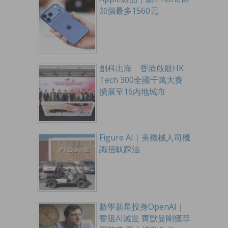
加價最多1560元
創科出海 香港啟航HK
Tech 300全國千萬大賽
擴展至16內地城市
Figure AI｜美機械人司機
識扭軚踩油
數學新星投身OpenAI｜
誓阻AI滅世 齊默曼剛獲菲