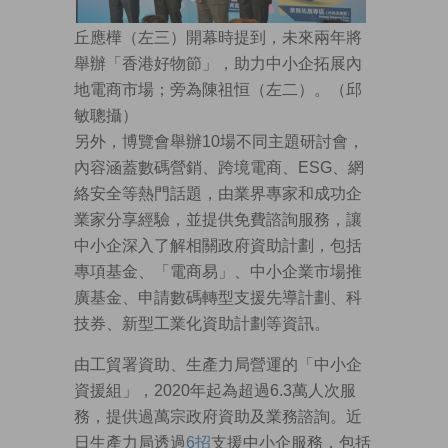
丘應樺（左三）開幕時提到，未來兩年將
舉辦「香港好物節」，助力中小企拓展內
地電商市場；旁為陳祖恒（左二）。（邱
敏聰攝）
另外，博覽會舉辦10場不同主題研討會，
內容涵蓋數碼營銷、跨境電商、ESG、網
絡安全等熱門話題，由業界專家和成功企
業家分享經驗，並提供免費諮詢服務，讓
中小企深入了解相關政府資助計劃，包括
專項基金、「電商易」、中小企業市場推
廣基金、申請數碼轉型支援先導計劃、科
技券、新型工業化資助計劃等資訊。
由工貿署資助、生產力局營運的「中小企
資援組」，2020年起為超過6.3萬人次服
務，提供過萬宗政府資助及業務諮詢。近
日生產力局透過
6招
支援中小企服務，包括