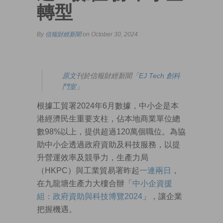
轉型
By
信報財經新聞
on October 30, 2024
原文
刊於信報財經新聞「
EJ Tech 創科
鬥室
」
根據工貿署2024年6月數據，中小企是本
港經濟民生重要支柱，佔本地商業單位總
數98%以上，提供超過120萬個職位。為協
助中小企透過政府資助及科技服務，以提
升營運效率及競爭力，生產力局
（HKPC）與工業貿易署昨起
一連兩日
，
在九龍塘生產力大樓合辦「
中小企資援
組：政府資助與科技博覽2024
」，讓企業
把握機遇。