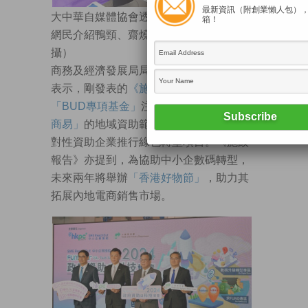
最新資訊（附創業懶人包）
大中華自媒體協會透過淘寶平台，向內地
箱！
網民介紹鴨頸、齋燒鵝等小食。（邱敏聰
攝）
商務及經濟發展局局長丘應樺開幕致詞時
表示，剛發表的
《施政報告》
宣布向
「BUD專項基金」
注資10億元，擴大
「電
商易」
的地域資助範圍至
東盟十國
，並針
對性資助企業推行綠色轉型項目。《施政
報告》亦提到，為協助中小企數碼轉型，
未來兩年將舉辦
「香港好物節」
，助力其
拓展內地電商銷售市場。