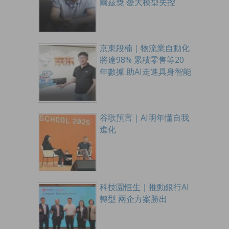
爾茲獎 憂大模型失控
京東段楠｜物流業自動化
將達98% 累積零售等20
年數據 助AI走進具身智能
谷歌預言｜AI明年懂自我
進化
科技園恒生｜推動銀行AI
轉型 兩企方案勝出