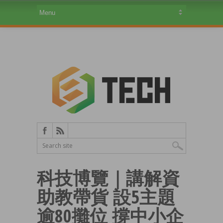
科技博覽｜講解資
助教帶貨 設5主題
逾80攤位 撐中小企