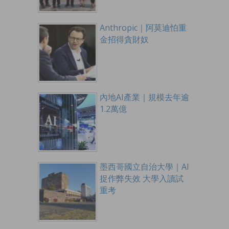
Anthropic｜阿莫迪怕重
金招得貪財奴
內地AI產業｜規模去年逾
1.2萬億
墨西哥國立自治大學｜AI
捉作弊失效 大學入讀試
重考