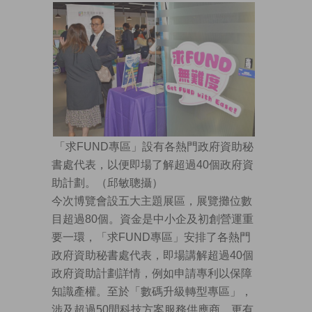
「求FUND專區」設有各熱門政府資助秘
書處代表，以便即場了解超過40個政府資
助計劃。（邱敏聰攝）
今次博覽會設五大主題展區，展覽攤位數
目超過80個。資金是中小企及初創營運重
要一環，「求FUND專區」安排了各熱門
政府資助秘書處代表，即場講解超過40個
政府資助計劃詳情，例如申請專利以保障
知識產權。至於「數碼升級轉型專區」，
涉及超過50間科技方案服務供應商，更有