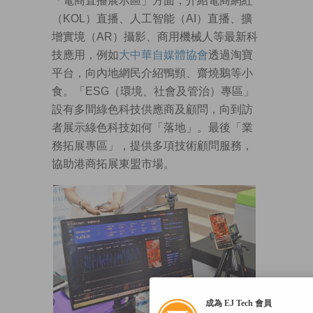
「電商直播展示區」方面，介紹電商網紅
（KOL）直播、人工智能（AI）直播、擴
增實境（AR）攝影、商用機械人等最新科
技應用，例如
大中華自媒體協會
透過淘寶
平台，向內地網民介紹鴨頸、齋燒鵝等小
食。「ESG（環境、社會及管治）專區」
設有多間綠色科技供應商及顧問，向到訪
者展示綠色科技如何「落地」。最後「業
務拓展專區」，提供多項技術顧問服務，
協助港商拓展東盟市場。
成為 EJ Tech 會員