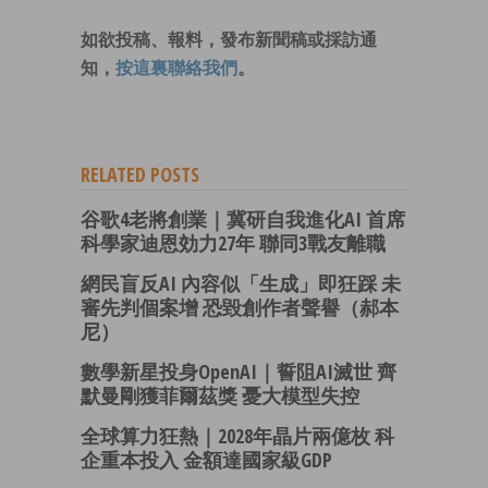
如欲投稿、報料，發布新聞稿或採訪通
知，
按這裏聯絡我們
。
RELATED POSTS
谷歌4老將創業｜冀研自我進化AI 首席
科學家迪恩効力27年 聯同3戰友離職
網民盲反AI 內容似「生成」即狂踩 未
審先判個案增 恐毀創作者聲譽（郝本
尼）
數學新星投身OpenAI｜誓阻AI滅世 齊
默曼剛獲菲爾茲獎 憂大模型失控
全球算力狂熱｜2028年晶片兩億枚 科
企重本投入 金額達國家級GDP