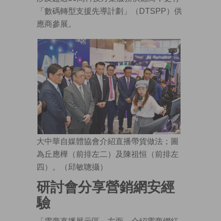
「數碼轉型支援先導計劃」（DTSPP）供
應商參展。
大中華自媒體協會介紹直播帶貨做法；圖
為丘應樺（前排左二）及陳祖恒（前排左
四）。（邱敏聰攝）
研討會分享營銷網安經
驗