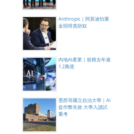
Anthropic｜阿莫迪怕重
金招得貪財奴
內地AI產業｜規模去年逾
1.2萬億
墨西哥國立自治大學｜AI
捉作弊失效 大學入讀試
重考