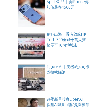
Apple新品｜新iPhone傳
加價最多1560元
創科出海 香港啟航HK
Tech 300全國千萬大賽
擴展至16內地城市
Figure AI｜美機械人司機
識扭軚踩油
數學新星投身OpenAI｜
誓阻AI滅世 齊默曼剛獲菲