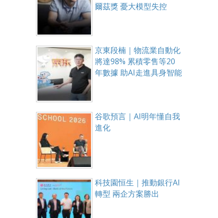
爾茲獎 憂大模型失控
京東段楠｜物流業自動化
將達98% 累積零售等20
年數據 助AI走進具身智能
谷歌預言｜AI明年懂自我
進化
科技園恒生｜推動銀行AI
轉型 兩企方案勝出