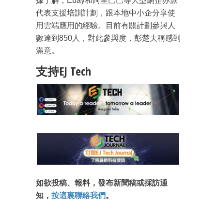
據了解，Ebay和阿里巴巴等大型網企亦派
代表支援培訓計劃，跟本地中小企分享使
用雲端應用的經驗。目前有關計劃參與人
數達到850人，對此參與度，彭楚夫稱感到
滿意。
支持EJ Tech
如欲投稿、報料，發布新聞稿或採訪通
知，
按這裏聯絡我們
。