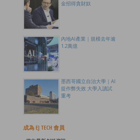
金招得貪財奴
內地AI產業｜規模去年逾
1.2萬億
墨西哥國立自治大學｜AI
捉作弊失效 大學入讀試
重考
成為 EJ TECH 會員