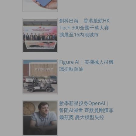
創科出海 香港啟航HK
Tech 300全國千萬大賽
擴展至16內地城市
Figure AI｜美機械人司機
識扭軚踩油
數學新星投身OpenAI｜
誓阻AI滅世 齊默曼剛獲菲
爾茲獎 憂大模型失控