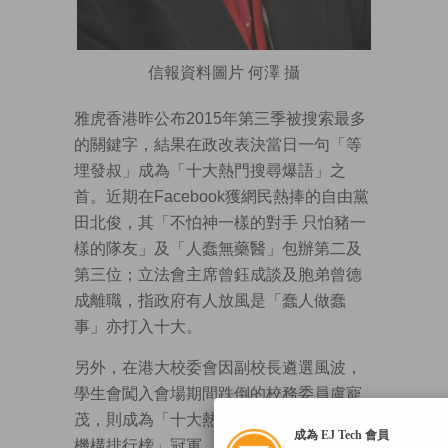
信報資料圖片 何澤 攝
雅虎香港昨公布2015年第三季被搜索最多
的關鍵字，結果在政改表決當日一句「等
埋發叔」成為「十大熱門搜尋爆語」之
首。近期在Facebook獲網民熱捧的自由黨
田北俊，其「不怕神一樣的對手 只怕豬一
樣的隊友」及「人蠢無藥醫」包辦第二及
第三位；立法會主席曾鈺成談及胞弟曾德
成離職，指政府有人放風是「蠢人做蠢
事」亦打入十大。
另外，在港大校委會因副校長遴選風波，
學生會闖入會場期間跌倒的校務委員盧寵
茂，則成為「十大熱門搜尋抽水風雲人物/
成為 EJ Tech 會員
機構排行榜」冠軍。