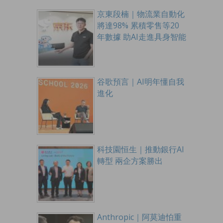
京東段楠｜物流業自動化
將達98% 累積零售等20
年數據 助AI走進具身智能
谷歌預言｜AI明年懂自我
進化
科技園恒生｜推動銀行AI
轉型 兩企方案勝出
Anthropic｜阿莫迪怕重