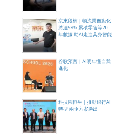
京東段楠｜物流業自動化
將達98% 累積零售等20
年數據 助AI走進具身智能
谷歌預言｜AI明年懂自我
進化
科技園恒生｜推動銀行AI
轉型 兩企方案勝出