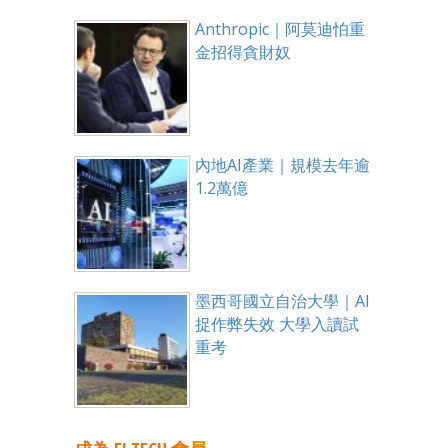
Anthropic｜阿莫迪怕重
金招得貪財奴
內地AI產業｜規模去年逾
1.2萬億
墨西哥國立自治大學｜AI
捉作弊失效 大學入讀試
重考