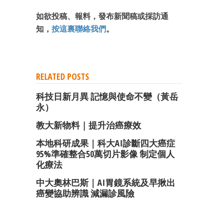
如欲投稿、報料，發布新聞稿或採訪通
知，
按這裏聯絡我們
。
RELATED POSTS
科技日新月異 記憶與使命不變（黃岳
永）
教大新物料｜提升治癌療效
本地科研成果｜科大AI診斷四大癌症
95%準確整合50萬切片影像 制定個人
化療法
中大奧林巴斯｜AI胃鏡系統及早揪出
癌變協助辨識 減漏診風險