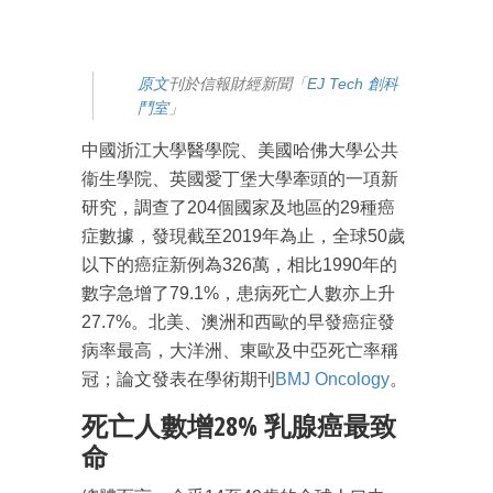
原文
刊於信報財經新聞「
EJ Tech 創科
鬥室
」
中國浙江大學醫學院、美國哈佛大學公共
衞生學院、英國愛丁堡大學牽頭的一項新
研究，調查了204個國家及地區的29種癌
症數據，發現截至2019年為止，全球50歲
以下的癌症新例為326萬，相比1990年的
數字急增了79.1%，患病死亡人數亦上升
27.7%。北美、澳洲和西歐的早發癌症發
病率最高，大洋洲、東歐及中亞死亡率稱
冠；論文發表在學術期刊
BMJ Oncology
。
死亡人數增28% 乳腺癌最致
命