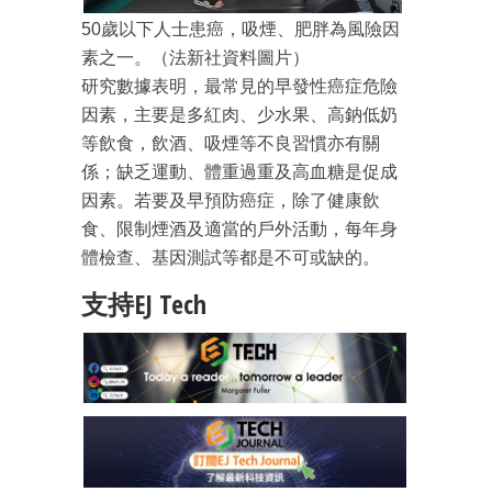
50歲以下人士患癌，吸煙、肥胖為風險因
素之一。（法新社資料圖片）
研究數據表明，最常見的早發性癌症危險
因素，主要是多紅肉、少水果、高鈉低奶
等飲食，飲酒、吸煙等不良習慣亦有關
成為 EJ Tech 會員
係；缺乏運動、體重過重及高血糖是促成
最新資訊（附創業懶人包）
因素。若要及早預防癌症，除了健康飲
箱！
食、限制煙酒及適當的戶外活動，每年身
體檢查、基因測試等都是不可或缺的。
支持EJ Tech