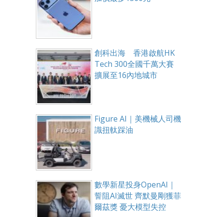
創科出海 香港啟航HK
Tech 300全國千萬大賽
擴展至16內地城市
Figure AI｜美機械人司機
識扭軚踩油
數學新星投身OpenAI｜
誓阻AI滅世 齊默曼剛獲菲
爾茲獎 憂大模型失控