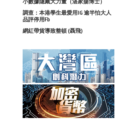
小數據隱藏大力量（湛家揚博士）
調查：本港學生最愛用IG 逾半怕大人
品評停用fb
網紅帶貨導致整頓 (聶飛)