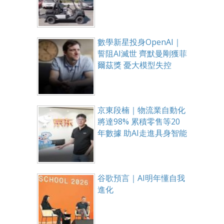
數學新星投身OpenAI｜
誓阻AI滅世 齊默曼剛獲菲
爾茲獎 憂大模型失控
京東段楠｜物流業自動化
將達98% 累積零售等20
年數據 助AI走進具身智能
谷歌預言｜AI明年懂自我
進化