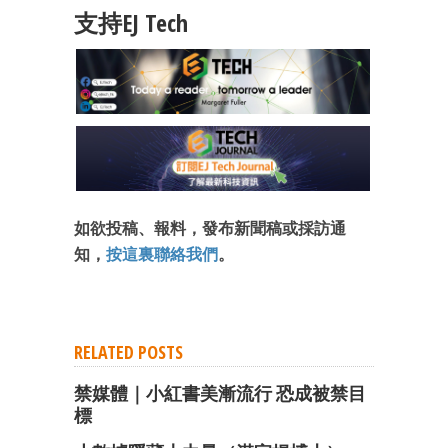
支持EJ Tech
成為 EJ Tech 會員
最新資訊（附創業懶人包）
箱！
如欲投稿、報料，發布新聞稿或採訪通
知，
按這裏聯絡我們
。
RELATED POSTS
禁媒體｜小紅書美漸流行 恐成被禁目
標