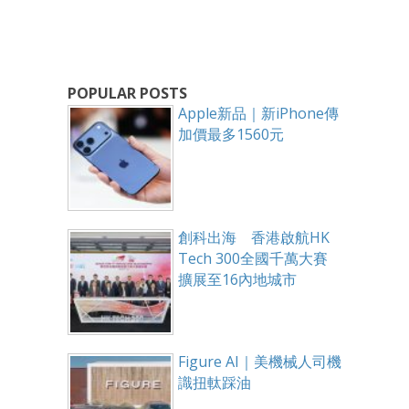
POPULAR POSTS
Apple新品｜新iPhone傳
加價最多1560元
創科出海 香港啟航HK
Tech 300全國千萬大賽
擴展至16內地城市
Figure AI｜美機械人司機
識扭軚踩油