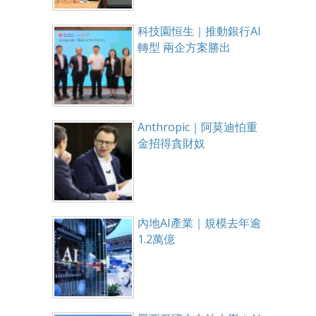
科技園恒生｜推動銀行AI
轉型 兩企方案勝出
Anthropic｜阿莫迪怕重
金招得貪財奴
內地AI產業｜規模去年逾
1.2萬億