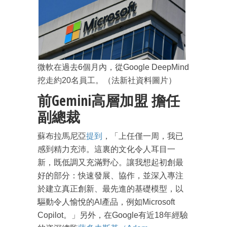
微軟在過去6個月內，從Google DeepMind
挖走約20名員工。（法新社資料圖片）
前Gemini高層加盟 擔任
副總裁
蘇布拉馬尼亞
提到
，「上任僅一周，我已
感到精力充沛。這裏的文化令人耳目一
新，既低調又充滿野心。讓我想起初創最
好的部分：快速發展、協作，並深入專注
於建立真正創新、最先進的基礎模型，以
驅動令人愉悅的AI產品，例如Microsoft
Copilot。」另外，在Google有近18年經驗