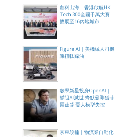
創科出海 香港啟航HK
Tech 300全國千萬大賽
擴展至16內地城市
Figure AI｜美機械人司機
識扭軚踩油
數學新星投身OpenAI｜
誓阻AI滅世 齊默曼剛獲菲
爾茲獎 憂大模型失控
京東段楠｜物流業自動化