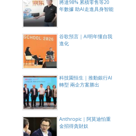
將達98% 累積零售等20
年數據 助AI走進具身智能
谷歌預言｜AI明年懂自我
進化
科技園恒生｜推動銀行AI
轉型 兩企方案勝出
Anthropic｜阿莫迪怕重
金招得貪財奴