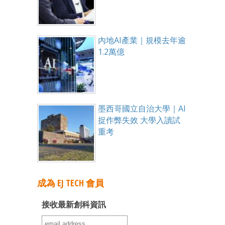
內地AI產業｜規模去年逾
1.2萬億
墨西哥國立自治大學｜AI
捉作弊失效 大學入讀試
重考
成為 EJ TECH 會員
接收最新創科資訊