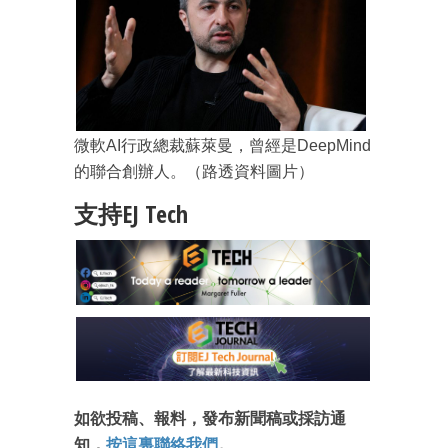
微軟AI行政總裁蘇萊曼，曾經是DeepMind
的聯合創辦人。（路透資料圖片）
支持EJ Tech
如欲投稿、報料，發布新聞稿或採訪通
知，
按這裏聯絡我們
。