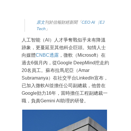
原文
刊於信報財經新聞「
CEO AI⎹ EJ
Tech
」
人工智能（AI）人才爭奪戰似乎未有降溫
跡象，更蔓延至其他科企巨頭。知情人士
向媒體
CNBC透露
，微軟（Microsoft）在
過去6個月內，從Google DeepMind挖走約
20名員工。蘇布拉馬尼亞（Amar
Subramanya）在社交平台LinkedIn宣布，
已加入微軟AI並擔任公司副總裁，他曾在
Google効力16年，當時擔任工程副總裁一
職，負責Gemini AI助理的研發。