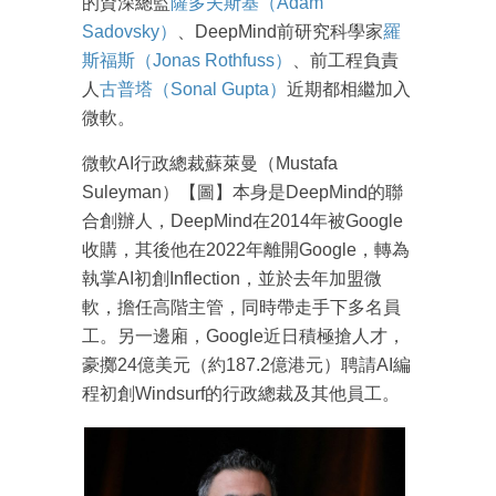
的資深總監
薩多夫斯基（Adam
Sadovsky）
、DeepMind前研究科學家
羅
斯福斯（Jonas Rothfuss）
、前工程負責
人
古普塔（Sonal Gupta）
近期都相繼加入
微軟。
微軟AI行政總裁蘇萊曼（Mustafa
Suleyman）【圖】本身是DeepMind的聯
合創辦人，DeepMind在2014年被Google
收購，其後他在2022年離開Google，轉為
執掌AI初創Inflection，並於去年加盟微
成為 EJ Tech 會員
軟，擔任高階主管，同時帶走手下多名員
最新資訊（附創業懶人包）
工。另一邊廂，Google近日積極搶人才，
箱！
豪擲24億美元（約187.2億港元）聘請AI編
程初創Windsurf的行政總裁及其他員工。