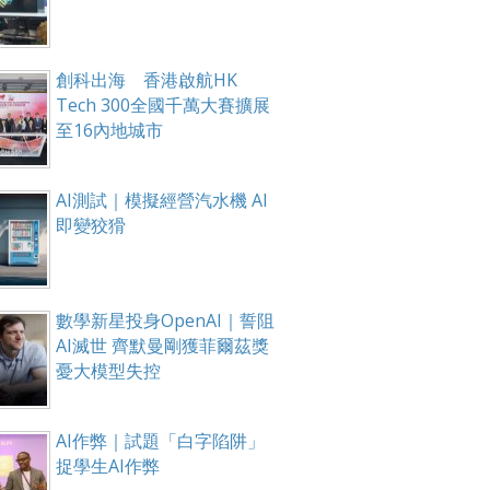
創科出海 香港啟航HK
Tech 300全國千萬大賽擴展
至16內地城市
AI測試｜模擬經營汽水機 AI
即變狡猾
數學新星投身OpenAI｜誓阻
AI滅世 齊默曼剛獲菲爾茲獎
憂大模型失控
AI作弊｜試題「白字陷阱」
捉學生AI作弊