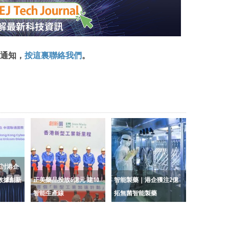
通知，
按這裏聯絡我們
。
探討港企
數據創新
正美藥品投放6億元 建10
智能製藥｜港企獲注2億
智能生產線
拓無菌智能製藥