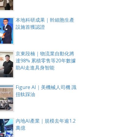
本地科研成果｜幹細胞生產
設施首獲認證
京東段楠｜物流業自動化將
達98% 累積零售等20年數據
助AI走進具身智能
Figure AI｜美機械人司機 識
扭軚踩油
內地AI產業｜規模去年逾1.2
萬億