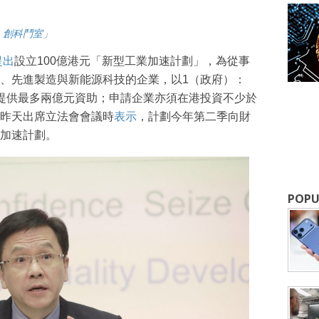
ch 創科鬥室
」
提出
設立100億港元「新型工業加速計劃」，為從事
、先進製造與新能源科技的企業，以1（政府）：
提供最多兩億元資助；申請企業亦須在港投資不少於
昨天出席立法會會議時
表示
，計劃今年第二季向財
成為 EJ Tech 會員
加速計劃。
最新資訊（附創業懶人包），直達郵
POPU