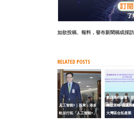
如欲投稿、報料，發布新聞稿或採訪
RELATED POSTS
數碼港AI論壇｜
人工智能+｜孫東：港多
轉型策略 倡運用
軌並行拓「人工智能+」
大灣區合拓產業