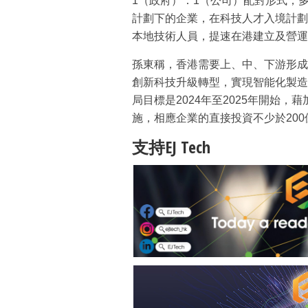
1（政府）：1（公司）配對形式，
計劃下的企業，在科技人才入境計劃
本地技術人員，提速在港建立及營運
孫東稱，香港需要上、中、下游形成
創新科技升級轉型，實現智能化製造
局目標是2024年至2025年開始，
施，相應企業的直接投資不少於200
支持EJ Tech