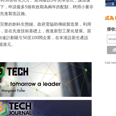
多聘36名研究人才。當局擬以3年先導形式，讓加速
下，申請最多5個有效期為兩年的配額，聘用小量非
先進製造設施。
成為 E
完整的創科生態鏈。政府需協助傳統製造業，利用
接收
，並在先進技術基礎上，推進新型工業化發展。當
藉加速計劃吸引50至100間企業，在本港設新生產設
億港元。
Click her