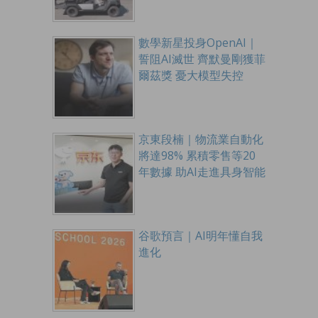
數學新星投身OpenAI｜
誓阻AI滅世 齊默曼剛獲菲
爾茲獎 憂大模型失控
京東段楠｜物流業自動化
將達98% 累積零售等20
年數據 助AI走進具身智能
谷歌預言｜AI明年懂自我
進化