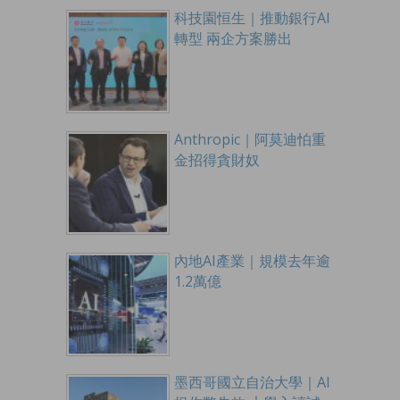
科技園恒生｜推動銀行AI
轉型 兩企方案勝出
Anthropic｜阿莫迪怕重
金招得貪財奴
內地AI產業｜規模去年逾
1.2萬億
墨西哥國立自治大學｜AI