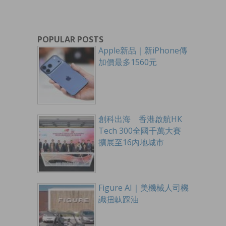
POPULAR POSTS
Apple新品｜新iPhone傳
加價最多1560元
創科出海 香港啟航HK
Tech 300全國千萬大賽
擴展至16內地城市
Figure AI｜美機械人司機
識扭軚踩油