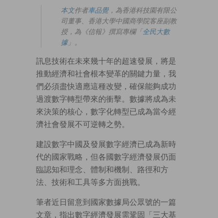
本文
作者
車品覺
，為香港科技園有限公
司董事、香港大學中國商學院客座副教
授，為《信報》撰寫專欄
「全民大數
據」
。
訊息技術在未來幾十年的超速發展，將是
推動經濟和社會根本變革的關鍵力量，我
們必須盡快適應這種改變，確保能夠成功
過渡數字轉型帶來的衝擊。數據將成為未
來決策的核心，數字化轉型已成為當今經
濟社會發展不可逆轉之勢。
建設數字中國及發展數字經濟已成為新時
代的國家戰略，但各國數字經濟發展仍面
臨認知和理念、體制和機制、路徑和方
法、技術和工具等多方面挑戰。
筆者近日留意到國家數據局公眾號的一篇
文章，指出數字經濟發展需鞏固「三大基