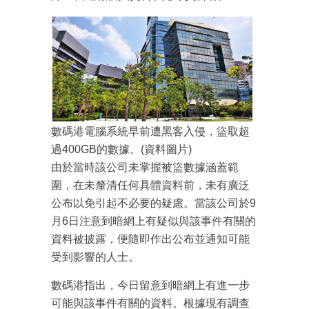
數碼港電腦系統早前遭黑客入侵，盜取超
過400GB的數據。(資料圖片)
由於當時該公司未掌握被盜數據涵蓋範
圍，在未釐清任何具體資料前，未有廣泛
公布以免引起不必要的疑慮。當該公司於9
月6日注意到暗網上有疑似與該事件有關的
資料被披露，便隨即作出公布並通知可能
受到影響的人士。
數碼港指出，今日留意到暗網上有進一步
可能與該事件有關的資料。根據現有調查