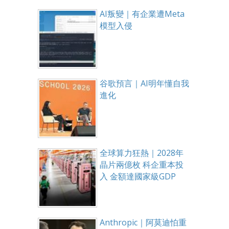
AI叛變｜有企業遭Meta
模型入侵
谷歌預言｜AI明年懂自我
進化
全球算力狂熱｜2028年
晶片兩億枚 科企重本投
入 金額達國家級GDP
Anthropic｜阿莫迪怕重