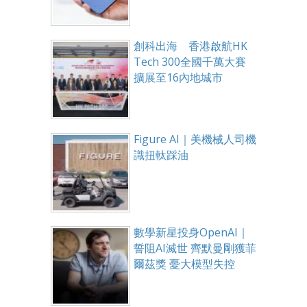
創科出海 香港啟航HK
Tech 300全國千萬大賽
擴展至16內地城市
Figure AI｜美機械人司機
識扭軚踩油
數學新星投身OpenAI｜
誓阻AI滅世 齊默曼剛獲菲
爾茲獎 憂大模型失控