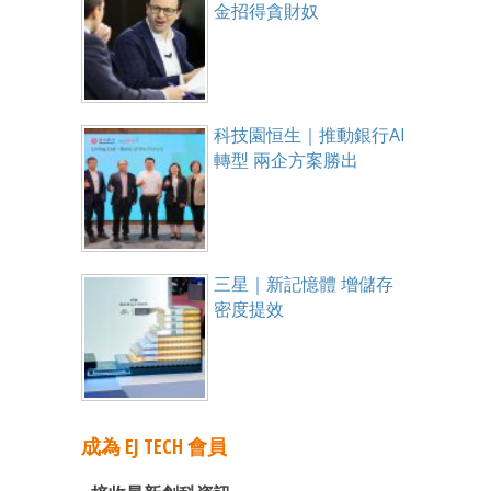
金招得貪財奴
科技園恒生｜推動銀行AI
轉型 兩企方案勝出
三星｜新記憶體 增儲存
密度提效
成為 EJ TECH 會員