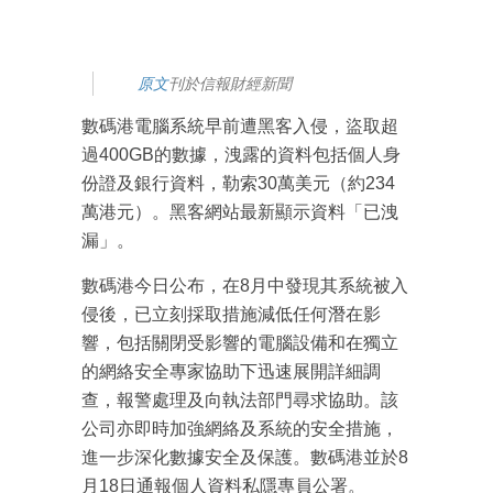
原文
刊於信報財經新聞
數碼港電腦系統早前遭黑客入侵，盜取超
過400GB的數據，洩露的資料包括個人身
份證及銀行資料，勒索30萬美元（約234
萬港元）。黑客網站最新顯示資料「已洩
漏」。
數碼港今日公布，在8月中發現其系統被入
侵後，已立刻採取措施減低任何潛在影
響，包括關閉受影響的電腦設備和在獨立
的網絡安全專家協助下迅速展開詳細調
查，報警處理及向執法部門尋求協助。該
公司亦即時加強網絡及系統的安全措施，
進一步深化數據安全及保護。數碼港並於8
月18日通報個人資料私隱專員公署。