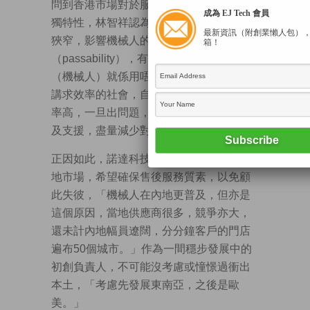
問到香港市場對於服務型機械人行業有何
成為 EJ Tech 會員
獨特性，林智祥認為，香港很多場地都較
最新資訊（附創業懶人包）
狹窄，影響機械人的通過性
箱！
（passability），有些場地太細，「用唔到
（機械人）就係用唔到」。此外，香港是
講求效率的社會，自然要求機械人同樣效
率高，一旦出問題，供應商必須火速回應
及支援，盡量減少對客戶的影響。
正因如此，諾達科技機械人至今仍主攻本
地市場，希望確保售後服務質素，以免顧
此失彼，「機械人在內地更普及，但亦是
這個原因，當地供應商很多，競爭亦大，
還未計內地幅員遼闊，分分鐘客戶的門店
遍布50個城市。」作為一間穩步發展中的
初創負責人，不可能沒考慮或憧憬過衝出
本土，「考慮先發展東南亞，之後是歐
美。」