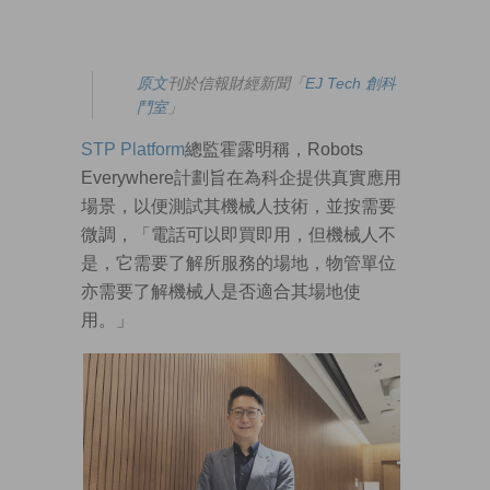
原文
刊於信報財經新聞「
EJ Tech 創科
鬥室
」
STP Platform
總監霍露明稱，Robots
Everywhere計劃旨在為科企提供真實應用
場景，以便測試其機械人技術，並按需要
微調，「電話可以即買即用，但機械人不
是，它需要了解所服務的場地，物管單位
亦需要了解機械人是否適合其場地使
用。」