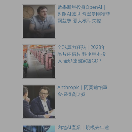
數學新星投身OpenAI｜
誓阻AI滅世 齊默曼剛獲菲
爾茲獎 憂大模型失控
全球算力狂熱｜2028年
晶片兩億枚 科企重本投
入 金額達國家級GDP
Anthropic｜阿莫迪怕重
金招得貪財奴
內地AI產業｜規模去年逾