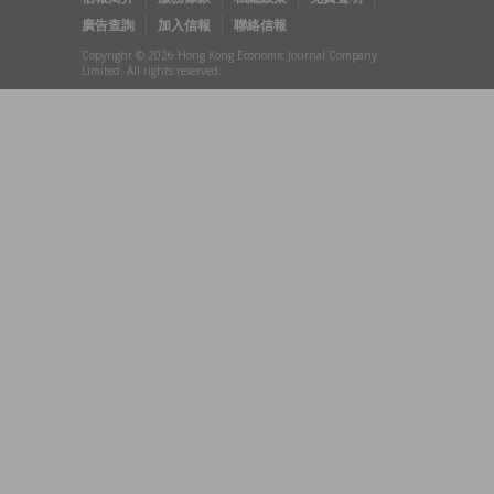
廣告查詢
加入信報
聯絡信報
Copyright © 2026 Hong Kong Economic Journal Company
Limited. All rights reserved.