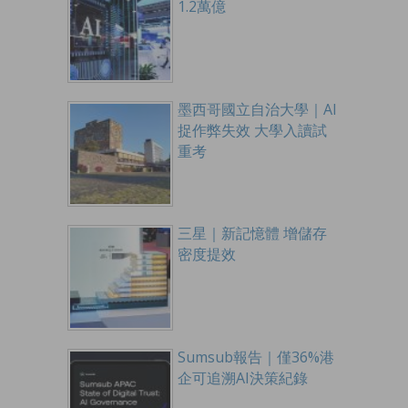
1.2萬億
墨西哥國立自治大學｜AI
捉作弊失效 大學入讀試
重考
三星｜新記憶體 增儲存
密度提效
Sumsub報告｜僅36%港
企可追溯AI決策紀錄