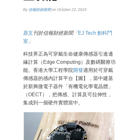
By
信報財經新聞
on October 22, 2024
原文
刊於信報財經新聞「
EJ Tech 創科鬥
室
」
科技界正為可穿戴生命健康傳感器引進邊
緣計算（Edge Computing）及數碼醫療功
能。香港大學工程學院
開發
適用於可穿戴
傳感器的感內計算平台【圖】，當中建基
於新興微電子器件「有機電化學電晶體」
（OECT），把傳感、計算及可拉伸性，
集成到一個硬件實體當中。