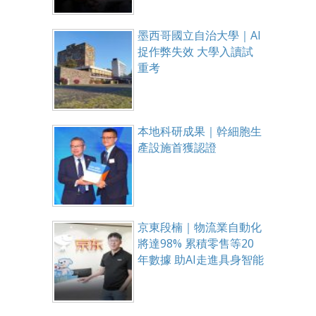
墨西哥國立自治大學｜AI
捉作弊失效 大學入讀試
重考
本地科研成果｜幹細胞生
產設施首獲認證
京東段楠｜物流業自動化
將達98% 累積零售等20
年數據 助AI走進具身智能