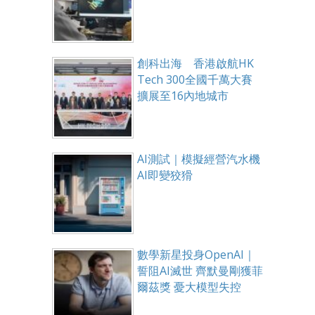
創科出海 香港啟航HK
Tech 300全國千萬大賽
擴展至16內地城市
AI測試｜模擬經營汽水機
AI即變狡猾
數學新星投身OpenAI｜
誓阻AI滅世 齊默曼剛獲菲
爾茲獎 憂大模型失控