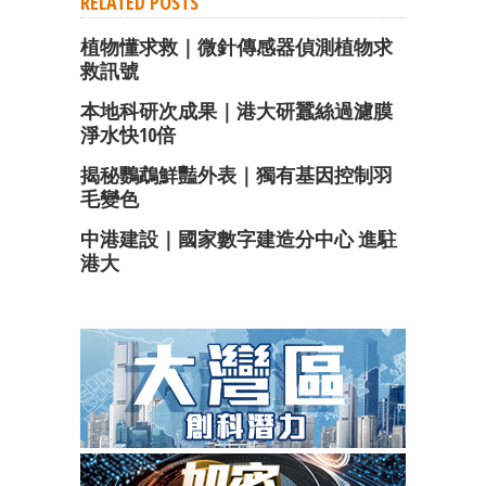
RELATED POSTS
植物懂求救｜微針傳感器偵測植物求
救訊號
本地科研次成果｜港大研蠶絲過濾膜
淨水快10倍
揭秘鸚鵡鮮豔外表｜獨有基因控制羽
毛變色
中港建設｜國家數字建造分中心 進駐
港大