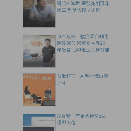
誓阻AI滅世 齊默曼剛獲菲
爾茲獎 憂大模型失控
京東段楠｜物流業自動化
將達98% 累積零售等20
年數據 助AI走進具身智能
谷歌預言｜AI明年懂自我
進化
AI叛變｜有企業遭Meta
模型入侵