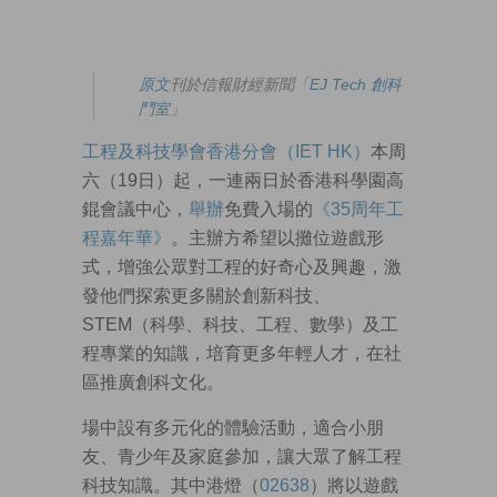
原文
刊於信報財經新聞「
EJ Tech 創科
鬥室
」
工程及科技學會香港分會（IET HK）
本周
六（19日）起，一連兩日於香港科學園高
錕會議中心，
舉辦
免費入場的
《35周年工
程嘉年華》
。主辦方希望以攤位遊戲形
式，增強公眾對工程的好奇心及興趣，激
發他們探索更多關於創新科技、
STEM（科學、科技、工程、數學）及工
程專業的知識，培育更多年輕人才，在社
區推廣創科文化。
場中設有多元化的體驗活動，適合小朋
友、青少年及家庭參加，讓大眾了解工程
科技知識。其中港燈（
02638
）將以遊戲