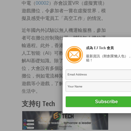
中電（
00002
）亦會設置VR（虛擬實境）
遊戲攤位，令參加者一嘗在虛擬世界，模
擬及感受中電員工「高空工作」的情況。
近年國內外試驗以無人機運輸服務，參加
者可在攤位控制飛行器，體驗無人機的運
輸過程。此外，香港科技大學攤位將設置
成為 EJ Tech 會員
人工智能（AI）可教學機器，令參與者了
最新資訊（附創業懶人包）
解AI基礎知識。除了多個機械人相關攤
箱！
位，大會設有多個以STEM為主題的益智
攤位，例如電流棒闖關、迷你VR體驗、3D
遊戲等小遊戲，了解如何應用創科於日常
生活中。
支持EJ Tech