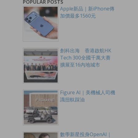
POPULAR POSTS
Apple新品｜新iPhone傳
加價最多1560元
創科出海 香港啟航HK
Tech 300全國千萬大賽
擴展至16內地城市
Figure AI｜美機械人司機
識扭軚踩油
數學新星投身OpenAI｜