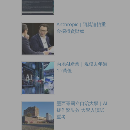
Anthropic｜阿莫迪怕重
金招得貪財奴
內地AI產業｜規模去年逾
1.2萬億
墨西哥國立自治大學｜AI
捉作弊失效 大學入讀試
重考