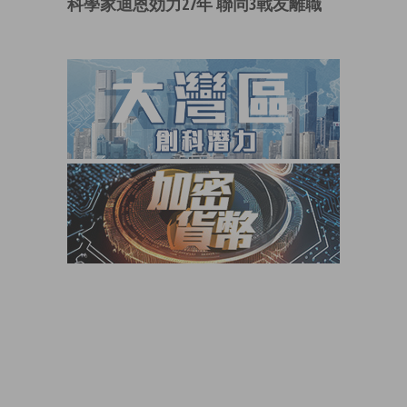
科學家迪恩効力27年 聯同3戰友離職