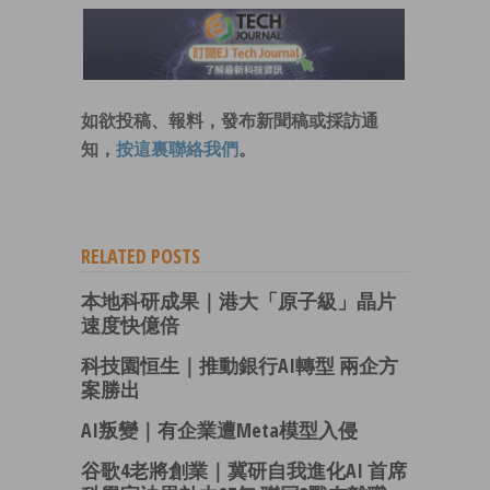
如欲投稿、報料，發布新聞稿或採訪通
知，
按這裏聯絡我們
。
RELATED POSTS
本地科研成果｜港大「原子級」晶片
速度快億倍
科技園恒生｜推動銀行AI轉型 兩企方
案勝出
AI叛變｜有企業遭Meta模型入侵
谷歌4老將創業｜冀研自我進化AI 首席