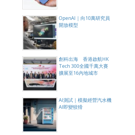
OpenAI｜向10萬研究員
開放模型
創科出海 香港啟航HK
Tech 300全國千萬大賽
擴展至16內地城市
AI測試｜模擬經營汽水機
AI即變狡猾