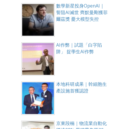
數學新星投身OpenAI｜
誓阻AI滅世 齊默曼剛獲菲
爾茲獎 憂大模型失控
AI作弊｜試題「白字陷
阱」 捉學生AI作弊
本地科研成果｜幹細胞生
產設施首獲認證
京東段楠｜物流業自動化