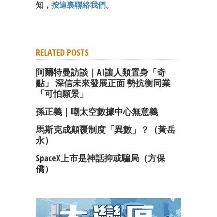
知，
按這裏聯絡我們
。
最新資訊（附創業懶人包）
箱！
RELATED POSTS
阿爾特曼訪談｜AI讓人類置身「奇
點」 深信未來發展正面 勢抗衡同業
「可怕願景」
孫正義｜嘲太空數據中心無意義
馬斯克成顛覆制度「異數」？（黃岳
永）
SpaceX上市是神話抑或騙局（方保
僑）