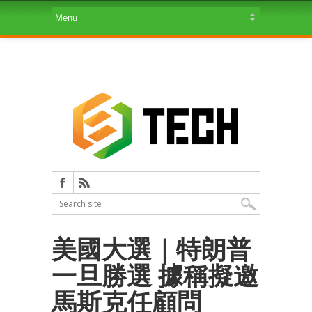
美國大選｜特朗普
一旦勝選 據稱擬邀
馬斯克任顧問