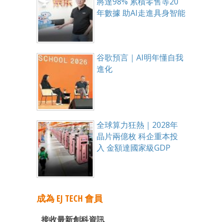
將達98% 累積零售等20
年數據 助AI走進具身智能
谷歌預言｜AI明年懂自我
進化
全球算力狂熱｜2028年
晶片兩億枚 科企重本投
入 金額達國家級GDP
成為 EJ TECH 會員
接收最新創科資訊