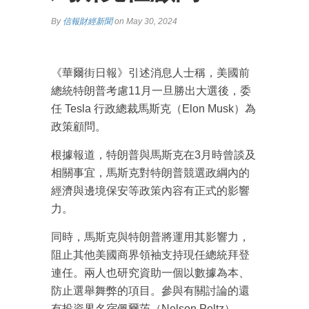
By
信報財經新聞
on May 30, 2024
《華爾街日報》引述消息人士稱，美國前
總統特朗普考慮11月一旦勝出大選後，委
任 Tesla 行政總裁馬斯克（Elon Musk）為
政策顧問。
根據報道，特朗普與馬斯克在3月時曾談及
相關事宜，馬斯克對特朗普競選政綱內的
經濟與邊境保安等政策內容有正式的影響
力。
同時，馬斯克與特朗普將運用其影響力，
阻止其他美國商界領袖支持現任總統拜登
連任。兩人也研究資助一個以數據為本、
防止選舉舞弊的項目。參與有關討論的還
有投資界名宿佩爾茨（Nelson Peltz）。