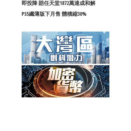
即投降 賠任天堂1872萬達成和解
PS5纖薄版下月售 體積縮30%