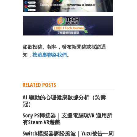
如欲投稿、報料，發布新聞稿或採訪通
知，
按這裏聯絡我們
。
RELATED POSTS
AI 驅動的心理健康數據分析（吳壽
冠）
Sony PS轉接器｜支援電腦玩VR 適用所
有Steam VR遊戲
Switch模擬器訴訟風波｜Yuzu被告一周