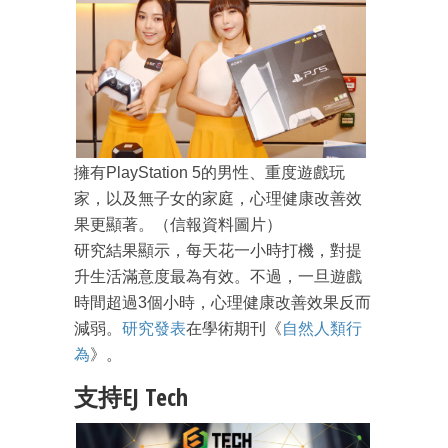
擁有PlayStation 5的男性、重度遊戲玩
成為 EJ Tech 會員
家，以及無子女的家庭，心理健康改善效
最新資訊（附創業懶人包）
箱！
果更顯著。（信報資料圖片）
研究結果顯示，每天花一小時打機，對提
升生活滿意度最為有效。不過，一旦遊戲
時間超過3個小時，心理健康改善效果反而
減弱。
研究發表
在學術期刊《
自然人類行
為
》。
支持EJ Tech