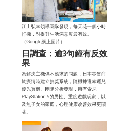
江上弘幸領導團隊發現，每天花一個小時
打機，對提升生活滿意度最有效。
（Google網上圖片）
日調查：逾3句鐘有反效
果
為解決主機供不應求的問題，日本零售商
於疫情時建立抽獎系統，隨機揀選幸運兒
優先買機。團隊分析發現，擁有索尼
PlayStation 5的男性、重度遊戲玩家，以
及無子女的家庭，心理健康改善效果更顯
著。