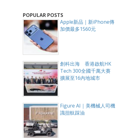
POPULAR POSTS
Apple新品｜新iPhone傳
加價最多1560元
創科出海 香港啟航HK
Tech 300全國千萬大賽
擴展至16內地城市
Figure AI｜美機械人司機
識扭軚踩油