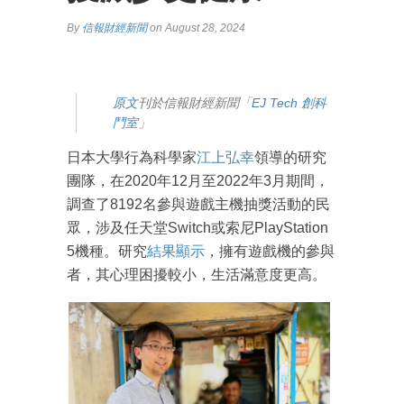
By
信報財經新聞
on August 28, 2024
原文
刊於信報財經新聞「
EJ Tech 創科
鬥室
」
日本大學行為科學家
江上弘幸
領導的研究
團隊，在2020年12月至2022年3月期間，
調查了8192名參與遊戲主機抽獎活動的民
眾，涉及任天堂Switch或索尼PlayStation
5機種。研究
結果顯示
，擁有遊戲機的參與
者，其心理困擾較小，生活滿意度更高。