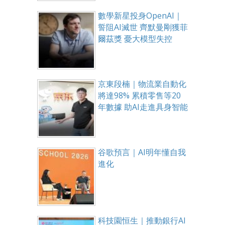
數學新星投身OpenAI｜
誓阻AI滅世 齊默曼剛獲菲
爾茲獎 憂大模型失控
京東段楠｜物流業自動化
將達98% 累積零售等20
年數據 助AI走進具身智能
谷歌預言｜AI明年懂自我
進化
科技園恒生｜推動銀行AI