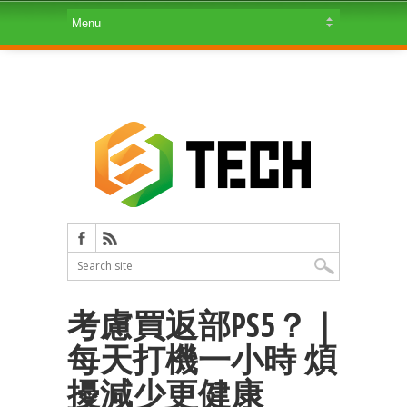
考慮買返部PS5？｜
每天打機一小時 煩
擾減少更健康