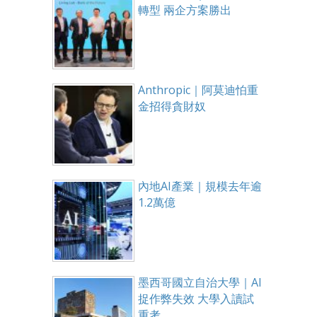
轉型 兩企方案勝出
Anthropic｜阿莫迪怕重
金招得貪財奴
內地AI產業｜規模去年逾
1.2萬億
墨西哥國立自治大學｜AI
捉作弊失效 大學入讀試
重考