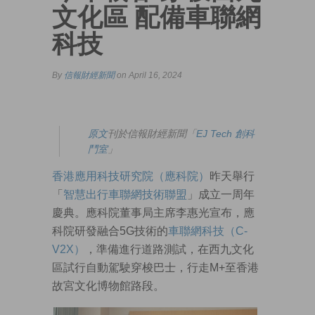
文化區 配備車聯網
科技
By
信報財經新聞
on April 16, 2024
原文
刊於信報財經新聞「
EJ Tech 創科
鬥室
」
香港應用科技研究院（應科院）
昨天舉行
「
智慧出行車聯網技術聯盟
」成立一周年
慶典。應科院董事局主席李惠光宣布，應
科院研發融合5G技術的
車聯網科技（C-
V2X）
，準備進行道路測試，在西九文化
區試行自動駕駛穿梭巴士，行走M+至香港
故宮文化博物館路段。