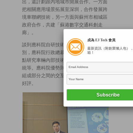
出，還計劃跟內地城市開展合作。一方面
把相關應用場景拓展至深圳，合作發展跨
境車聯網技術，另一方面與蘇州市相城區
政府合作，共建「蘇港數字交通科創走
廊」。
成為 EJ Tech 會員
談到應科院自研技術跟內地同類技術的分
最新資訊（附創業懶人包）
別，應科院行政總裁葉成輝解釋，內地重
箱！
點研究車輛內部技術，例如AI自動駕駛系
統等。應科院優勢則是道路交通之中，各
組成部分之間的交互，這技術在內地廣受
好評。