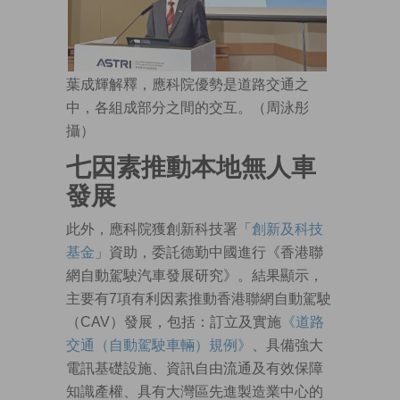
葉成輝解釋，應科院優勢是道路交通之
中，各組成部分之間的交互。（周泳彤
攝）
七因素推動本地無人車
發展
此外，應科院獲創新科技署「
創新及科技
基金
」資助，委託德勤中國進行《香港聯
網自動駕駛汽車發展研究》。結果顯示，
主要有7項有利因素推動香港聯網自動駕駛
（CAV）發展，包括：訂立及實施
《道路
交通（自動駕駛車輛）規例》
、具備強大
電訊基礎設施、資訊自由流通及有效保障
知識產權、具有大灣區先進製造業中心的