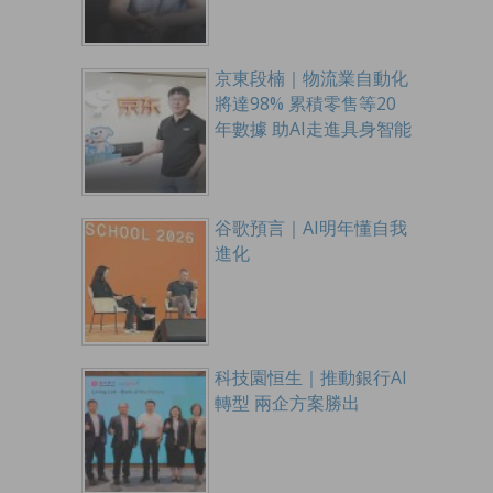
京東段楠｜物流業自動化
將達98% 累積零售等20
年數據 助AI走進具身智能
谷歌預言｜AI明年懂自我
進化
科技園恒生｜推動銀行AI
轉型 兩企方案勝出