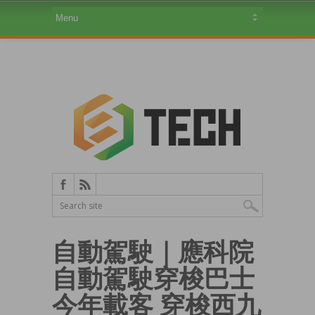
自動駕駛｜應科院
自動駕駛穿梭巴士
今年載客 穿梭西九