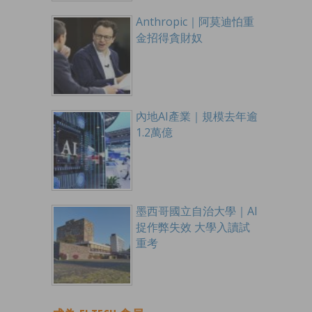
Anthropic｜阿莫迪怕重
金招得貪財奴
內地AI產業｜規模去年逾
1.2萬億
墨西哥國立自治大學｜AI
捉作弊失效 大學入讀試
重考