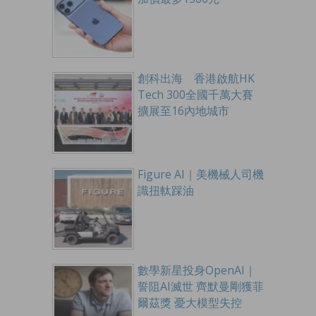
創科出海 香港啟航HK
Tech 300全國千萬大賽
擴展至16內地城市
Figure AI｜美機械人司機
識扭軚踩油
數學新星投身OpenAI｜
誓阻AI滅世 齊默曼剛獲菲
爾茲獎 憂大模型失控