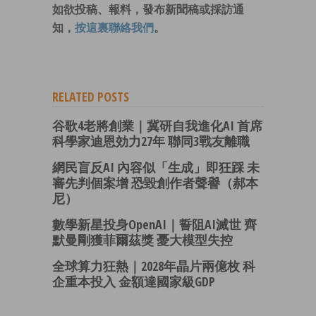
如欲投稿、報料，發布新聞稿或採訪通
知，
按這裏聯絡我們
。
RELATED POSTS
谷歌4老將創業｜冀研自我進化AI 首席
科學家迪恩効力27年 聯同3戰友離職
網民盲反AI 內容似「生成」即狂踩 未
審先判個案增 恐毀創作者聲譽（郝本
尼）
數學新星投身OpenAI｜誓阻AI滅世 齊
默曼剛獲菲爾茲獎 憂大模型失控
全球算力狂熱｜2028年晶片兩億枚 科
企重本投入 金額達國家級GDP