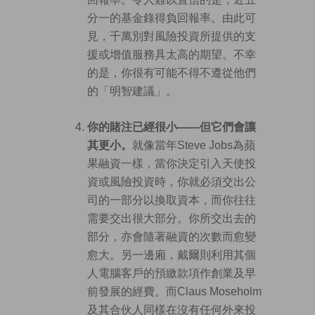
分一的基金錄得負回報率。由此可
見，千萬別對風險投資所提供的支
援或增值服務具太高的期望。不幸
的是，你很有可能不得不遵從他們
的「明智建議」。
你的賭注已經很小——但它們會讓
其更小。
就像當年Steve Jobs為蘋
果融資一樣，當你決定引入天使投
資或風險投資時，你就必須交出公
司的一部分以換取資本，而你往往
需要交出很大部分。你所交出去的
部分，亦會隨著融資的次數而愈變
愈大。另一邊廂，戴爾則利用其個
人電腦客戶的預繳款項作創業及早
前發展的經費。而Claus Moseholm
及其合伙人同樣在沒有任何外來投