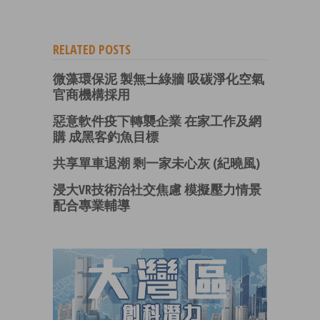
RELATED POSTS
微藻環保泥 製無土綠牆 吸碳淨化空氣
官商機構採用
惡意軟件疫下轉襲企業 在家工作及網
購 成黑客釣魚目標
共享單車退潮 剩一家未心灰 (紀曉風)
浸大VR技術治社交焦慮 模擬壓力情景
配合專業輔導