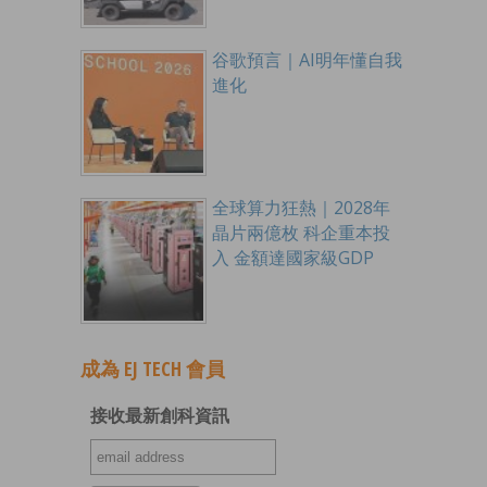
谷歌預言｜AI明年懂自我
進化
全球算力狂熱｜2028年
晶片兩億枚 科企重本投
入 金額達國家級GDP
成為 EJ TECH 會員
接收最新創科資訊