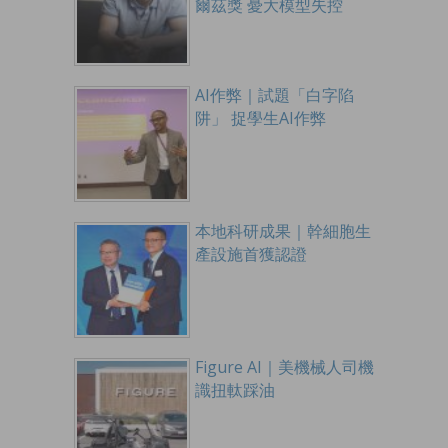
爾茲獎 憂大模型失控
AI作弊｜試題「白字陷
阱」 捉學生AI作弊
本地科研成果｜幹細胞生
產設施首獲認證
Figure AI｜美機械人司機
識扭軚踩油