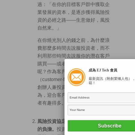
過：「在你的目標客戶群中獲取企
業發展的資本，是逐步獲得風險投
資的必經之路——生意做好，風投
自然來。」
在你燒光別人的錢之前，為什麼浪
費那麼多時間去說服投資者，而不
利用那些時間去說服你的潛在客戶
購買——或者研究他們為什麼不買
成為 EJ Tech 會員
呢？作為客戶融資型企業
最新資訊（附創業懶人包）
（customer-funded business）的
箱！
創辦人兼投資者
Erick Mueller
認
為，迎合客戶的需求比起討好投資
者有趣得多。
風險投資協定與股東協議會成為你
的負擔。
投資者總不希望你冒任何