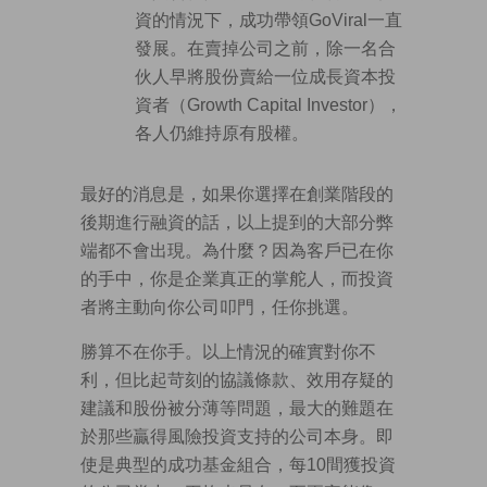
資的情況下，成功帶領GoViral一直
發展。在賣掉公司之前，除一名合
伙人早將股份賣給一位成長資本投
資者（Growth Capital Investor），
各人仍維持原有股權。
最好的消息是，如果你選擇在創業階段的
後期進行融資的話，以上提到的大部分弊
端都不會出現。為什麼？因為客戶已在你
的手中，你是企業真正的掌舵人，而投資
者將主動向你公司叩門，任你挑選。
勝算不在你手。以上情況的確實對你不
利，但比起苛刻的協議條款、效用存疑的
建議和股份被分薄等問題，最大的難題在
於那些贏得風險投資支持的公司本身。即
使是典型的成功基金組合，每10間獲投資