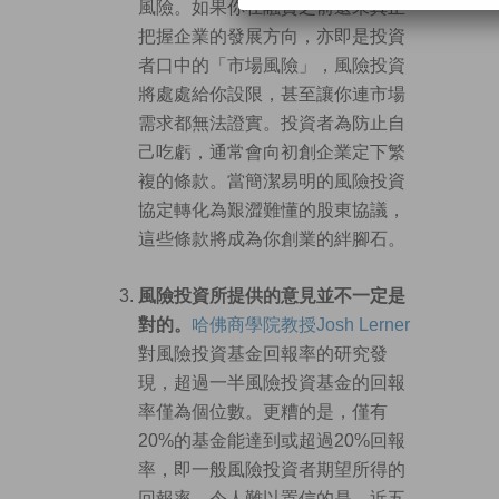
風險。如果你在融資之前還未真正
把握企業的發展方向，亦即是投資
者口中的「市場風險」，風險投資
將處處給你設限，甚至讓你連市場
需求都無法證實。投資者為防止自
己吃虧，通常會向初創企業定下繁
複的條款。當簡潔易明的風險投資
協定轉化為艱澀難懂的股東協議，
這些條款將成為你創業的絆腳石。
風險投資所提供的意見並不一定是
對的。
哈佛商學院教授Josh Lerner
對風險投資基金回報率的研究發
現，超過一半風險投資基金的回報
率僅為個位數。更糟的是，僅有
20%的基金能達到或超過20%回報
率，即一般風險投資者期望所得的
回報率。令人難以置信的是，近五