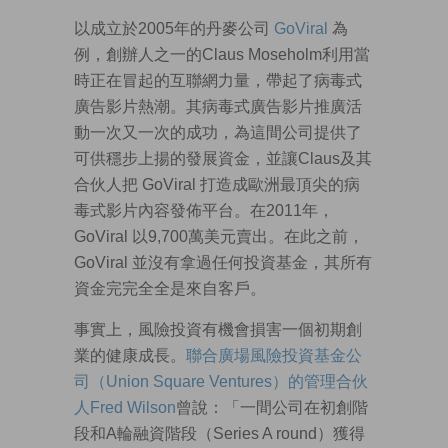
以成立於2005年的丹麥公司
GoViral
為
例，創辦人之一的Claus Moseholm利用當
時正在冒起的互聯網力量，帶起了病毒式
廣告影片熱潮。其病毒式廣告影片推廣活
動一次又一次的成功，為這間公司提供了
可供穩步上揚的發展資金，並讓Claus及其
合伙人把 GoViral 打造成歐洲最頂尖的病
毒式影片內容發佈平台。在2011年，
GoViral 以9,700萬美元賣出。在此之前，
GoViral 並沒有拿過任何投資基金，其所有
資金完完全全是來自客戶。
事實上，風險投資有機會損害一個初期創
業的健康成長。
聯合廣場風險投資基金公
司（Union Square Ventures）的管理合伙
人Fred Wilson
曾說：「一間公司在初創階
段和A輪融資階段（Series A round）獲得