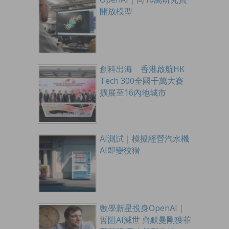
開放模型
創科出海 香港啟航HK
Tech 300全國千萬大賽
擴展至16內地城市
AI測試｜模擬經營汽水機
AI即變狡猾
數學新星投身OpenAI｜
誓阻AI滅世 齊默曼剛獲菲