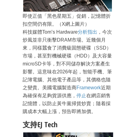
即使正值「黑色星期五」促銷，記憶體折
扣空間仍有限。（X網上圖片）
科技媒體Tom’s Hardware
分析指出
，今次
炒風並非只衝擊DRAM市場。近幾個月
來，同樣蠶食了消費級固態硬碟（SSD）
市場，甚至對機械硬碟（HDD）及大容量
成為 EJ Tech 會員
microSD卡等，對不同儲存解決方案產生
最新資訊（附創業懶人包）
箱！
影響。這意味在2026年起，智能手機、筆
記簿電腦、其他電子產品等，其價格也隨
之變貴。美國電腦製造商
Framework
近期
為確保有足夠貨源供應，
停止
在網店銷售
記憶體，以防止黃牛黨掃貨炒賣；隨着採
購成本大幅上漲，預告即將加價。
支持EJ Tech