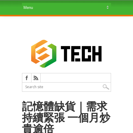
記憶體缺貨｜需求
持續緊張 一個月炒
貴逾倍