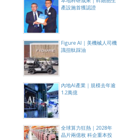
本地科研成果｜幹細胞生
產設施首獲認證
Figure AI｜美機械人司機
識扭軚踩油
內地AI產業｜規模去年逾
1.2萬億
全球算力狂熱｜2028年
晶片兩億枚 科企重本投