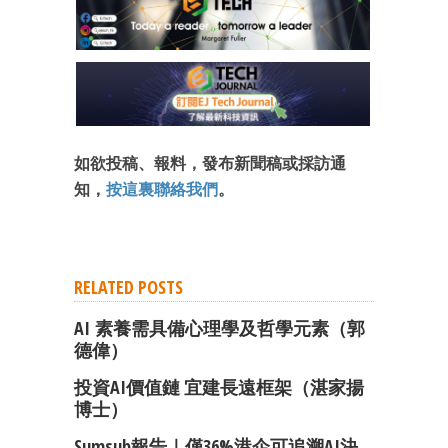
如欲投稿、報料，發布新聞稿或採訪通
知，
按這裏聯絡我們
。
RELATED POSTS
AI 素養需具備心理學及哲學元素（郭
德偉）
投資AI價值鏈 宜建長遠框架（湛家揚
博士）
Sumsub報告｜僅36%港企可追溯AI決