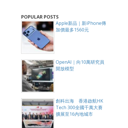
POPULAR POSTS
Apple新品｜新iPhone傳
加價最多1560元
OpenAI｜向10萬研究員
開放模型
創科出海 香港啟航HK
Tech 300全國千萬大賽
擴展至16內地城市