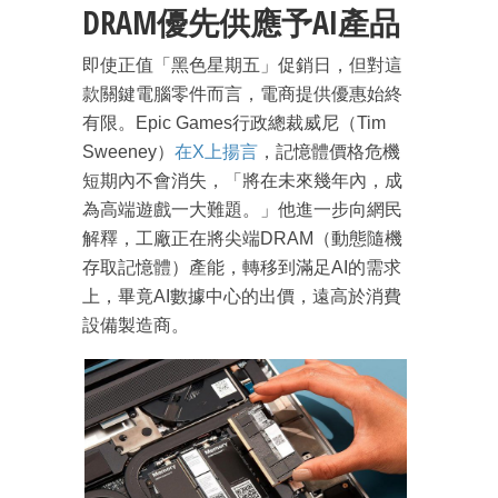
DRAM優先供應予AI產品
即使正值「黑色星期五」促銷日，但對這
款關鍵電腦零件而言，電商提供優惠始終
有限。Epic Games行政總裁威尼（Tim
Sweeney）
在X上揚言
，記憶體價格危機
短期內不會消失，「將在未來幾年內，成
為高端遊戲一大難題。」他進一步向網民
解釋，工廠正在將尖端DRAM（動態隨機
存取記憶體）產能，轉移到滿足AI的需求
上，畢竟AI數據中心的出價，遠高於消費
設備製造商。