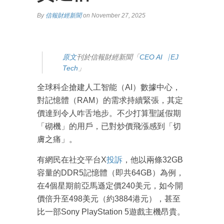
By
信報財經新聞
on November 27, 2025
原
文
刊於信報財經新聞「
CEO AI⎹ EJ
Tech
」
全球科企搶建人工智能（AI）數據中心，
對記憶體（RAM）的需求持續緊張，其定
價達到令人咋舌地步。不少打算聖誕假期
「砌機」的用戶，已對炒價飛漲感到「切
膚之痛」。
有網民在社交平台X
投訴
，他以兩條32GB
容量的DDR5記憶體（即共64GB）為例，
在4個星期前亞馬遜定價240美元，如今開
價倍升至498美元（約3884港元），甚至
比一部Sony PlayStation 5遊戲主機昂貴。