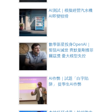
AI測試｜模擬經營汽水機
AI即變狡猾
數學新星投身OpenAI｜
誓阻AI滅世 齊默曼剛獲菲
爾茲獎 憂大模型失控
AI作弊｜試題「白字陷
阱」 捉學生AI作弊