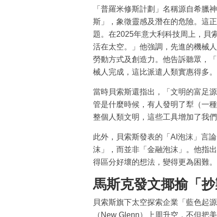
「普羅米修斯計劃」名稱源自希臘神
斯」，象徵靈感及潛在的危險。這正
題。在2025年意大利科技周上，貝
活在太空。」他強調，先進的機械人
勞動方式及創造力。他告訴聽眾，「
械人完成，這比派遣人類實惠得多。
當時貝索斯還指出，「文明的富足源
管是什麼時候，有人發明了犁（一種
整個人類文明，這些工具增加了我們
此外，貝索斯發表的「AI泡沫」言
沫」，而並非「金融泡沫」。他指出
得區分好壞的想法，變得更為困難。
馬斯克發文揶揄「抄
貝索斯旗下太空探索企業「藍色起源」（
（New Glenn）上周升空，不但