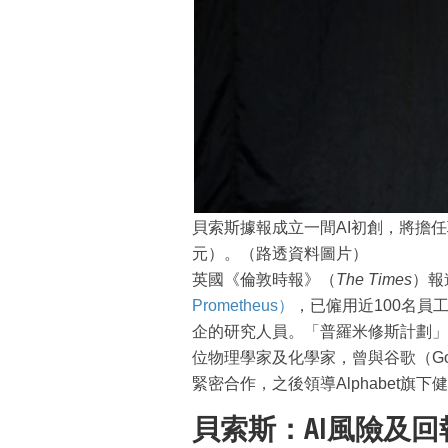
貝索斯據報成立一間AI初創，將擔任
元）。（路透資料圖片）
英國《倫敦時報》（
The Times
）報
Prometheus）
，已僱用近100名員工，
企的研究人員。「普羅米修斯計劃」
位物理學家及化學家，曾與谷歌（Goog
緊密合作，之後領導Alphabet旗下健康科
貝索斯：AI風險及回