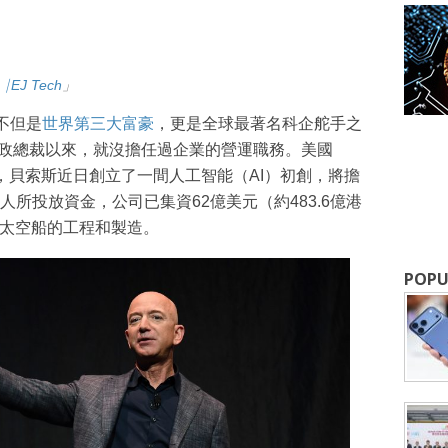
⎹ EJ Tech
」
）不但是
世界第三大富豪
，更是全球最著名科企舵手之
遜行政總裁以來，就沒擔任過企業的營運職務。美國
，貝索斯近日創立了一間人工智能（AI）初創，將擔
成為 EJ Tech 會員
所投放資金，公司已集資62億美元（約483.6億港
、太空船的工程和製造。
最新資訊（附創業懶人包），直達郵
POPU