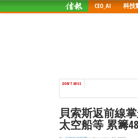
CEO_AI
科技
DON'T MISS
貝索斯返前線掌
太空船等 累籌4