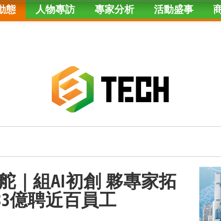
動態
人物專訪
專家分析
活動盛事
舵｜組AI初創 夥專家拓
83億聘近百員工