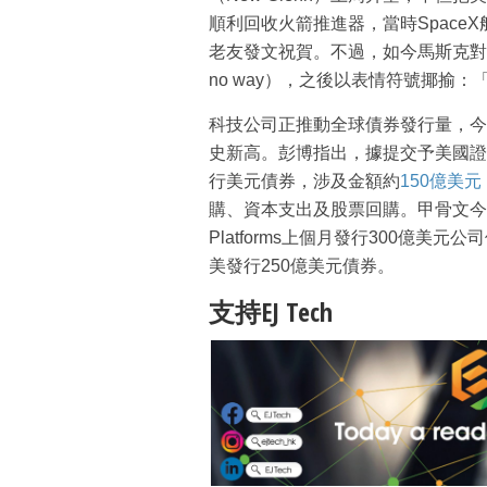
順利回收火箭推進器，當時SpaceX舵
老友發文祝賀。不過，如今馬斯克對
no way），之後以表情符號揶揄：「抄
科技公司正推動全球債券發行量，今年
史新高。彭博指出，據提交予美國證
行美元債券，涉及金額約
150億美元
購、資本支出及股票回購。甲骨文今年
Platforms上個月發行300億美元公
美發行250億美元債券。
支持EJ Tech