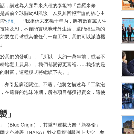
話，講述為人類帶來火種的泰坦神「普羅米修
是當前全球關於AI風險，以及其回報辯論的核心主
索斯
提
到
，「我相信未來幾十年內，將有數百萬人生
技術及AI，不僅能實現地球外生活，還能催生新的
如要在月球或其他任何一處工作，我們可以派遣機
」
於我們的發明」，「所以，大約一萬年前，或者不
耕地翻土農具），我們都變得更富裕……我指的是
的財富，這種模式將繼續下去。」
論，亦引起廣泛關注。不過，他將之描述為「工業泡
，在這樣的泡沫時期，所有項目都獲得資金，這使
襲」
Blue Origin），其重型運載火箭「新格倫」
把美國太空總署（NASA）雙火星探測器送上太空，亦