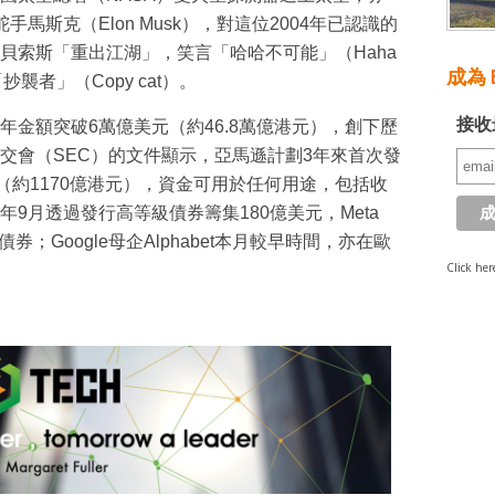
手馬斯克（Elon Musk），對這位2004年已認識的
貝索斯「重出江湖」，笑言「哈哈不可能」（Haha
成為 E
襲者」（Copy cat）。
接收
金額突破6萬億美元（約46.8萬億港元），創下歷
交會（SEC）的文件顯示，亞馬遜計劃3年來首次發
（約1170億港元），資金可用於任何用途，包括收
9月透過發行高等級債券籌集180億美元，Meta
司債券；Google母企Alphabet本月較早時間，亦在歐
Click her