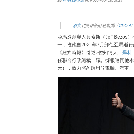
By
信報財經新聞
on November 19, 2025
原
文
刊於信報財經新聞「
CEO AI
亞馬遜創辦人貝索斯（Jeff Bezos
一，惟他自2021年7月卸任亞馬
《紐約時報》引述3位知情人士
爆料
任聯合行政總裁一職。據報連同他本人
元），致力將AI應用於電腦、汽車