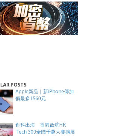
箱！
LAR POSTS
Apple新品｜新iPhone傳加
價最多1560元
創科出海 香港啟航HK
Tech 300全國千萬大賽擴展