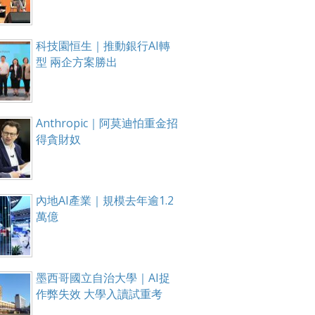
科技園恒生｜推動銀行AI轉
型 兩企方案勝出
Anthropic｜阿莫迪怕重金招
得貪財奴
內地AI產業｜規模去年逾1.2
萬億
墨西哥國立自治大學｜AI捉
作弊失效 大學入讀試重考