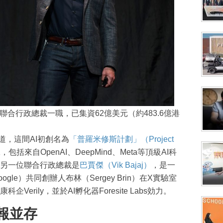
聯合行政總裁一職，已集資62億美元（約483.6億港
道，這間AI初創名為
「普羅米修斯計劃」（Project
包括來自OpenAI、DeepMind、Meta等頂級AI科
另一位聯合行政總裁是
巴賈傑（Vik Bajaj）
，是一
le）共同創辦人布林（Sergey Brin）在X實驗室
企Verily，並於AI孵化器Foresite Labs効力。
報並存