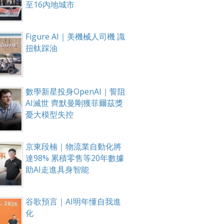
至16內地城市
Figure AI｜美機械人司機 識
扭軚踩油
數學新星投身OpenAI｜誓阻
AI滅世 齊默曼剛獲菲爾茲獎
憂大模型失控
京東段楠｜物流業自動化將
達98% 累積零售等20年數據
助AI走進具身智能
谷歌預言｜AI明年懂自我進
化