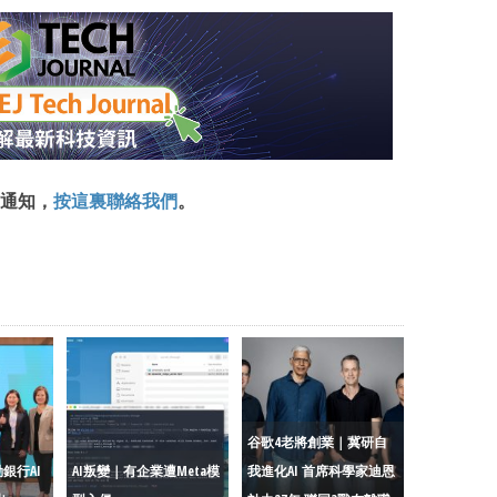
通知，
按這裏聯絡我們
。
谷歌4老將創業｜冀研自
銀行AI
AI叛變｜有企業遭Meta模
我進化AI 首席科學家迪恩