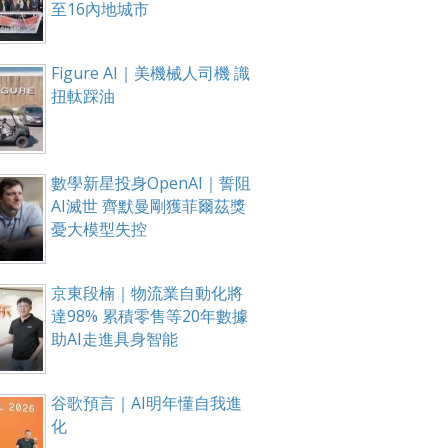
至16內地城市
Figure AI｜美機械人司機 識
扭軚踩油
數學新星投身OpenAI｜誓阻
AI滅世 齊默曼剛獲菲爾茲獎
憂大模型失控
京東段楠｜物流業自動化將
達98% 累積零售等20年數據
助AI走進具身智能
谷歌預言｜AI明年懂自我進
化