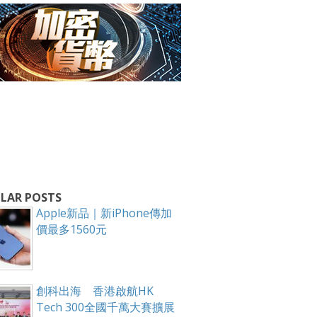
箱！
LAR POSTS
Apple新品｜新iPhone傳加
價最多1560元
創科出海 香港啟航HK
Tech 300全國千萬大賽擴展