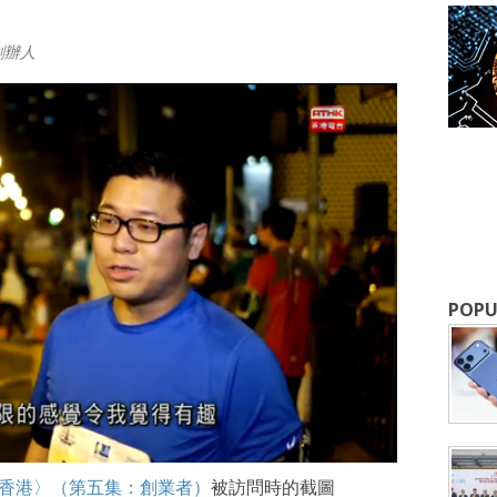
創辦人
成為 EJ Tech 會員
最新資訊（附創業懶人包），直達郵
POPU
香港〉（第五集：創業者）
被訪問時的截圖