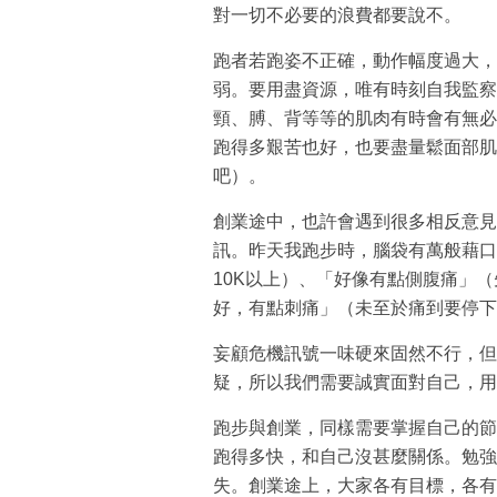
對一切不必要的浪費都要說不。
跑者若跑姿不正確，動作幅度過大，
弱。要用盡資源，唯有時刻自我監察
頸、膊、背等等的肌肉有時會有無必
跑得多艱苦也好，也要盡量鬆面部肌
吧）。
創業途中，也許會遇到很多相反意見，
訊。昨天我跑步時，腦袋有萬般藉口
10K以上）、「好像有點側腹痛」
好，有點刺痛」（未至於痛到要停下
妄顧危機訊號一味硬來固然不行，但很
疑，所以我們需要誠實面對自己，用
跑步與創業，同樣需要掌握自己的節
跑得多快，和自己沒甚麼關係。勉強
失。創業途上，大家各有目標，各有