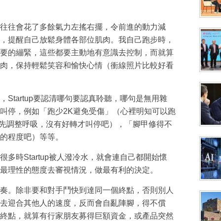
往往會花了多餘氣力左搖右擺，令前進的動力減
，提醒自己放鬆身體各部位肌肉。我自己跑步時，
要的繃緊，這些都要主動地有意識去控制，而就算
肉，保持輕鬆笑容和愉快心情（衝線照片比較好看
Startup要認清哪句要認真聆聽，哪句是無用雜
叫停，例如「跑少2K避免受傷」（心裡明知可以跑
（先調整呼吸，沒有好轉才叫停吧），「腳甲修得不
的程度吧）等等。
多時Startup被人潑冷水，就會連自己都開始懷
最理性的態度去審視情況，做最有利的決定。
奏。除非要和對手鬥快到達同一個終點，否則別人
去迎合其他人的速度，反而會自亂陣腳，得不償
終點，就算有行家朋友募得巨額資金，或產品突然