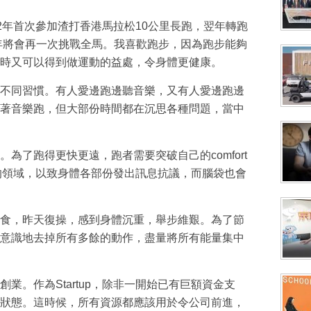
012年首次參加渣打香港馬拉松10公里長跑，翌年轉跑
今年將會再一次挑戰全馬。我喜歡跑步，因為跑步能夠
時又可以得到做運動的益處，令身體更健康。
不同習慣。有人愛邊跑邊聽音樂，又有人愛邊跑邊
著音樂跑，但大部份時間都在沉思各種問題，當中
為了跑得更快更遠，跑者需要突破自己的comfort
服的領域，以致身體各部份發出訊息抗議，而腦袋也會
食，昨天復操，感到身體沉重，舉步維艱。為了節
意識地去掉所有多餘的動作，盡量將所有能量集中
業。作為Startup，除非一開始已有巨額資金支
狀態。這時候，所有資源都應該用於令公司前進，