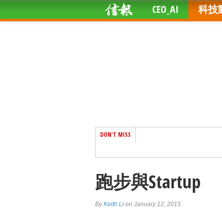
CEO_AI
科技
DON'T MISS
跑步與Startup
By
Keith Li
on January 12, 2015