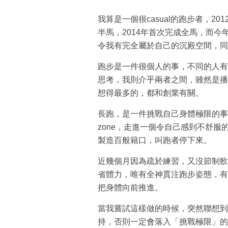
我算是一個很casual的跑步者，2
半馬，2014年首次完成全馬，而
令我有完全屬於自己的沉殿空間，同
跑步是一件很個人的事，不同的人有
思考，我則介乎兩者之間，雖然是播
想得最多的，都和創業有關。
長跑，是一件挑戰自己身體極限的事。
zone，走進一個令自己感到不舒
製造百般籍口，叫跑者停下來。
近幾個月因為疏於練習，又沒節制飲
省體力，唯有全神貫注跑步姿態，有
把身體向前推進。
當我嘗試這樣做的時候，突然聯想到創
持，否則一定會落入「挑戰極限」的