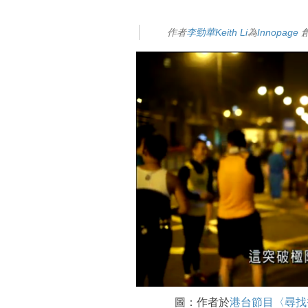
作者
李勁華Keith Li
為
Innopage
圖：作者於
港台節目〈尋找