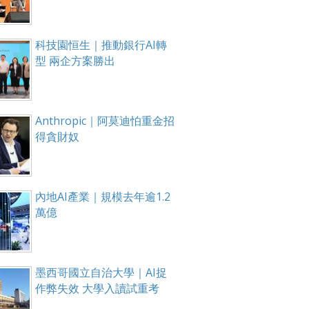
科技園恒生｜推動銀行AI轉
型 兩企方案勝出
Anthropic｜阿莫迪怕重金招
得貪財奴
內地AI產業｜規模去年逾1.2
萬億
墨西哥國立自治大學｜AI捉
作弊失效 大學入讀試重考