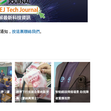
通知，
按這裏聯絡我們
。
天夢（廖
經濟下行造就企業創新突
智能鏡頭掃描場景 助視障
圍（廖錦興博士）
者重獲視野