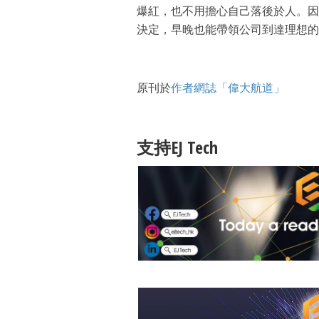
爆紅，也不用擔心自己落後於人。因
決定，早晚也能帶領公司到達理想的
原刊於
作者網誌「偉大航道」
支持EJ Tech