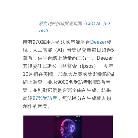
原
文
刊於信報財經新聞「
CEO AI⎹ EJ
Tech
」
擁有970萬用戶的法國串流平台
Deezer
發
現，人工智能（AI）音樂提交量每日超過5
萬首，佔平台總上傳量約三分一。Deezer
其後委託民調公司益普索（Ipsos），今年
10月初在美國、加拿大及英國等8個國家做
網上調查，要求9000名受訪者聆聽3首音
樂，並判斷它們是否完全由AI生成。結果
高達
97%受訪者
，無法區分AI生成或人類
創作的音樂。