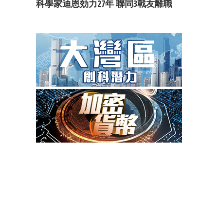
科學家迪恩効力27年 聯同3戰友離職