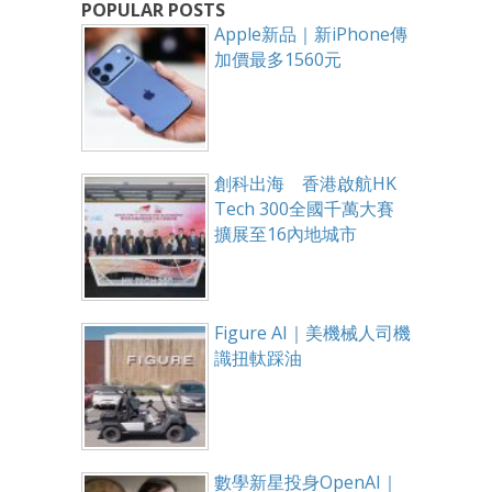
POPULAR POSTS
Apple新品｜新iPhone傳
加價最多1560元
創科出海 香港啟航HK
Tech 300全國千萬大賽
擴展至16內地城市
Figure AI｜美機械人司機
識扭軚踩油
數學新星投身OpenAI｜