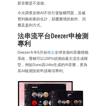
新音樂是不道德。
今次調查反映AI不但引發版權問題，並威
脅到藝術家的生計，顛覆樂壇的創作、消
費及盈利方式。
法串流平台Deezer申檢測
專利
Deezer今年6月份
推出
全球首個AI音樂標籤
系統，聲稱可以100%偵測由最主流生成模
型，例如Suno及Udio生成的AI音樂，更為
其AI檢測技術申請兩項專利。
成為 EJ Tech 會員
最新資訊（附創業懶人包）
箱！