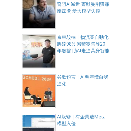
誓阻AI滅世 齊默曼剛獲菲
爾茲獎 憂大模型失控
京東段楠｜物流業自動化
將達98% 累積零售等20
年數據 助AI走進具身智能
谷歌預言｜AI明年懂自我
進化
AI叛變｜有企業遭Meta
模型入侵