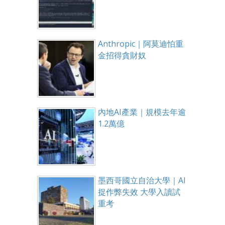
Anthropic｜阿莫迪怕重
金招得貪財奴
內地AI產業｜規模去年逾
1.2萬億
墨西哥國立自治大學｜AI
捉作弊失效 大學入讀試
重考