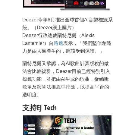
Deezer今年6月推出全球首個AI音樂標籤系
統。（Deezer網上圖片）
Deezer行政總裁蘭特尼爾（Alexis
Lanternier）向
路透
表示，「我們堅信創造
力是由人類產生的，應該受到保護。」
蘭特尼爾又承認，為AI歌曲計算版稅的做
法會比較複雜，Deezer目前已經特別引入
標籤功能，並把由AI生成的歌曲，從編輯
歌單及演算法推薦中排除，以提高平台的
透明度。
支持EJ Tech