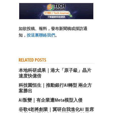
如欲投稿、報料，發布新聞稿或採訪通
知，
按這裏聯絡我們
。
RELATED POSTS
本地科研成果｜港大「原子級」晶片
速度快億倍
科技園恒生｜推動銀行AI轉型 兩企方
案勝出
AI叛變｜有企業遭Meta模型入侵
谷歌4老將創業｜冀研自我進化AI 首席