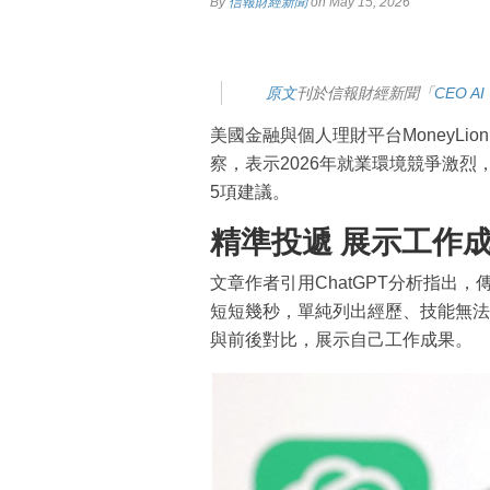
By
信報財經新聞
on May 15, 2026
原文
刊於信報財經新聞「
CEO AI
美國金融與個人理財平台MoneyLion
察，表示2026年就業環境競爭激
5項建議。
精準投遞 展示工作
文章作者引用ChatGPT分析指出
短短幾秒，單純列出經歷、技能無法
與前後對比，展示自己工作成果。