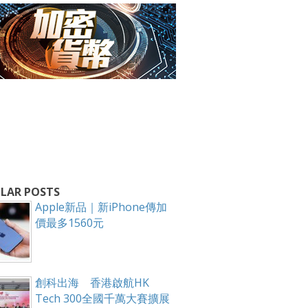
箱！
LAR POSTS
Apple新品｜新iPhone傳加
價最多1560元
創科出海 香港啟航HK
Tech 300全國千萬大賽擴展