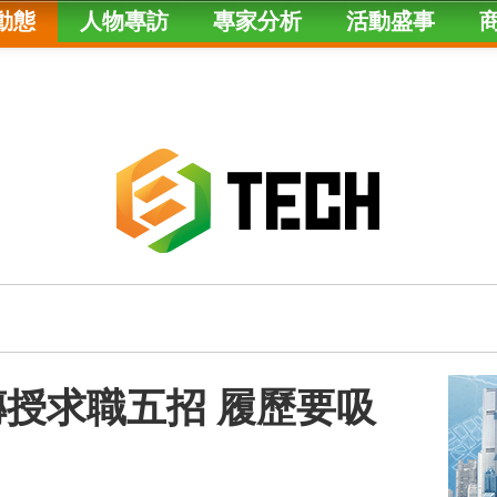
動態
人物專訪
專家分析
活動盛事
T傳授求職五招 履歷要吸