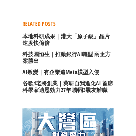
RELATED POSTS
本地科研成果｜港大「原子級」晶片
速度快億倍
科技園恒生｜推動銀行AI轉型 兩企方
案勝出
AI叛變｜有企業遭Meta模型入侵
谷歌4老將創業｜冀研自我進化AI 首席
科學家迪恩効力27年 聯同3戰友離職