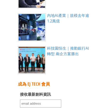
內地AI產業｜規模去年逾
1.2萬億
科技園恒生｜推動銀行AI
轉型 兩企方案勝出
成為 EJ TECH 會員
接收最新創科資訊