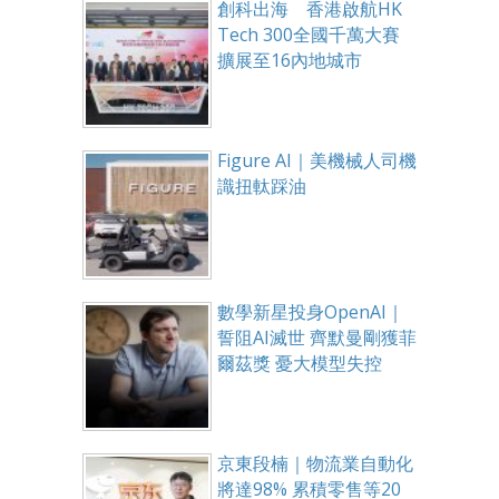
創科出海 香港啟航HK
Tech 300全國千萬大賽
擴展至16內地城市
Figure AI｜美機械人司機
識扭軚踩油
數學新星投身OpenAI｜
誓阻AI滅世 齊默曼剛獲菲
爾茲獎 憂大模型失控
京東段楠｜物流業自動化
將達98% 累積零售等20