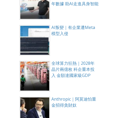
年數據 助AI走進具身智能
AI叛變｜有企業遭Meta
模型入侵
全球算力狂熱｜2028年
晶片兩億枚 科企重本投
入 金額達國家級GDP
Anthropic｜阿莫迪怕重
金招得貪財奴