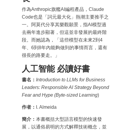
作為Anthropic旗艦AI編程產品，Claude
Code也是「詞元最大化」熱潮主要推手之
一。阿莫代分享其樂觀願景，指AI模型過
去兩年進步顯著，但這並非發展的最終階
段。而她認為，「這些模型在未來2到4
年、6到8年內能夠做到的事情而言，還有
很長的路要走。」
人工智能 必讀好書
成為 EJ Tech 會員
書名：
Introduction to LLMs for Business
最新資訊（附創業懶人包）
Leaders: Responsible AI Strategy Beyond
箱！
Fear and Hype (Byte-sized Learning
)
作者：
I. Almeida
簡介：
本書概括大型語言模型的快速發
展，以通俗易明的方式解釋技術概念，並