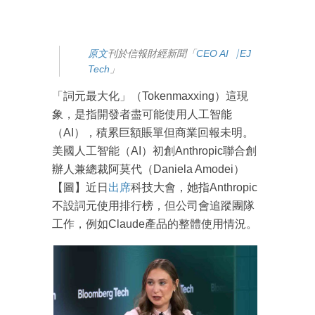
原文
刊於信報財經新聞「
CEO AI⎹ EJ
Tech
」
「詞元最大化」（Tokenmaxxing）這現
象，是指開發者盡可能使用人工智能
（AI），積累巨額賬單但商業回報未明。
美國人工智能（AI）初創Anthropic聯合創
辦人兼總裁阿莫代（Daniela Amodei）
【圖】近日
出席
科技大會，她指Anthropic
不設詞元使用排行榜，但公司會追蹤團隊
工作，例如Claude產品的整體使用情況。