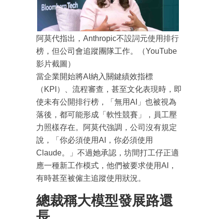
阿莫代指出，Anthropic不設詞元使用排行
榜，但公司會追蹤團隊工作。（YouTube
影片截圖）
當企業開始將AI納入關鍵績效指標
（KPI）、流程審查，甚至文化表現時，即
使未有公開排行榜，「無用AI」也被視為
落後，都可能形成「軟性競賽」，員工壓
力照樣存在。阿莫代強調，公司沒有規定
說，「你必須使用AI，你必須使用
Claude。」不過她承認，坊間打工仔正適
應一種新工作模式，他們被要求使用AI，
有時甚至被僱主追蹤使用狀況。
總裁稱大模型發展路還
長