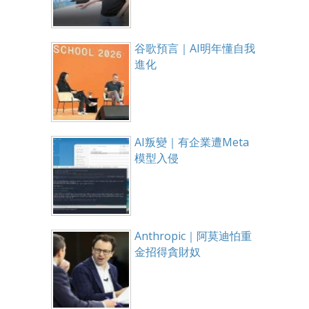
谷歌預言｜AI明年懂自我
進化
AI叛變｜有企業遭Meta
模型入侵
Anthropic｜阿莫迪怕重
金招得貪財奴