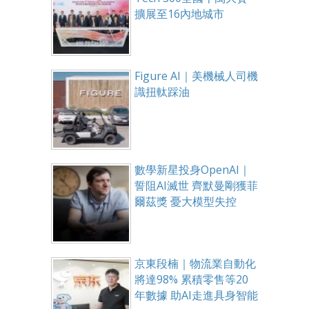
擴展至16內地城市
Figure AI｜美機械人司機
識扭軚踩油
數學新星投身OpenAI｜
誓阻AI滅世 齊默曼剛獲菲
爾茲獎 憂大模型失控
京東段楠｜物流業自動化
將達98% 累積零售等20
年數據 助AI走進具身智能