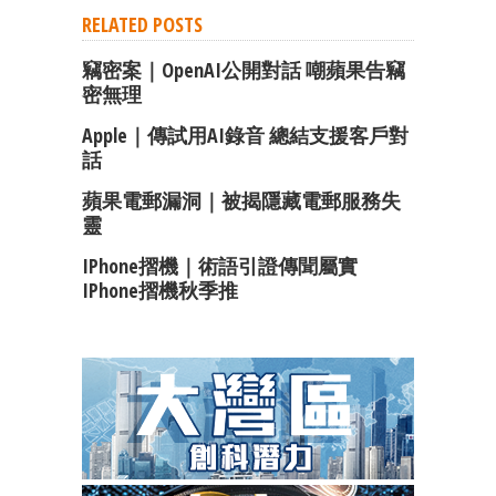
RELATED POSTS
竊密案｜OpenAI公開對話 嘲蘋果告竊
密無理
Apple｜傳試用AI錄音 總結支援客戶對
話
蘋果電郵漏洞｜被揭隱藏電郵服務失
靈
IPhone摺機｜術語引證傳聞屬實
IPhone摺機秋季推