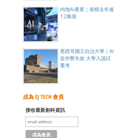
內地AI產業｜規模去年逾
1.2萬億
墨西哥國立自治大學｜AI
捉作弊失效 大學入讀試
重考
成為 EJ TECH 會員
接收最新創科資訊