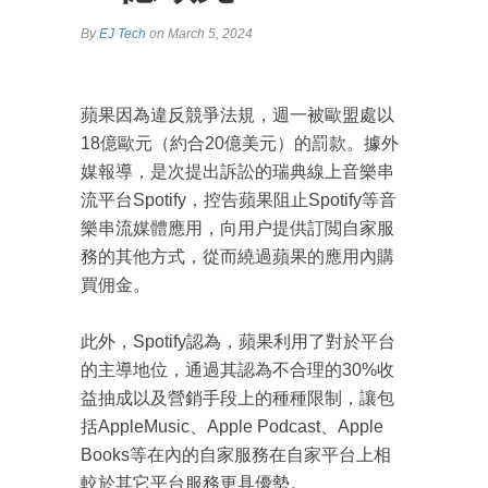
By
EJ Tech
on March 5, 2024
蘋果因為違反競爭法規，週一被歐盟處以
18億歐元（約合20億美元）的罰款。據外
媒報導，是次提出訴訟的瑞典線上音樂串
流平台Spotify，控告蘋果阻止Spotify等音
樂串流媒體應用，向用户提供訂閲自家服
務的其他方式，從而繞過蘋果的應用內購
買佣金。
此外，Spotify認為，蘋果利用了對於平台
的主導地位，通過其認為不合理的30%收
益抽成以及營銷手段上的種種限制，讓包
括AppleMusic、Apple Podcast、Apple
Books等在內的自家服務在自家平台上相
較於其它平台服務更具優勢。