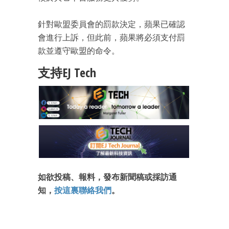
針對歐盟委員會的罰款決定，蘋果已確認
會進行上訴，但此前，蘋果將必須支付罰
款並遵守歐盟的命令。
支持EJ Tech
如欲投稿、報料，發布新聞稿或採訪通
知，
按這裏聯絡我們
。
成為 EJ Tech 會員
最新資訊（附創業懶人包）
箱！