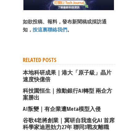
如欲投稿、報料，發布新聞稿或採訪通
知，
按這裏聯絡我們
。
RELATED POSTS
本地科研成果｜港大「原子級」晶片
速度快億倍
科技園恒生｜推動銀行AI轉型 兩企方
案勝出
AI叛變｜有企業遭Meta模型入侵
谷歌4老將創業｜冀研自我進化AI 首席
科學家迪恩効力27年 聯同3戰友離職