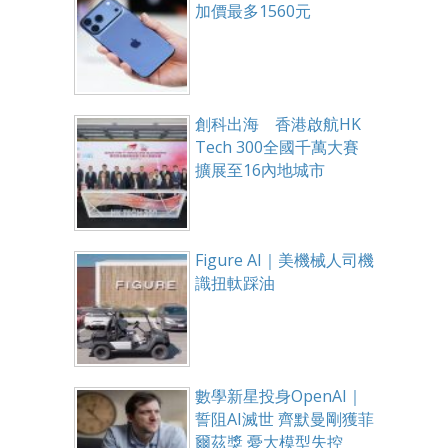
加價最多1560元
創科出海 香港啟航HK
Tech 300全國千萬大賽
擴展至16內地城市
Figure AI｜美機械人司機
識扭軚踩油
數學新星投身OpenAI｜
誓阻AI滅世 齊默曼剛獲菲
爾茲獎 憂大模型失控