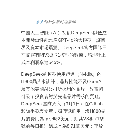
原文
刊於信報財經新聞
中國人工智能（AI）初創DeepSeek以低成
本開發出性能比肩GPT-4o的大模型，讓業
界及資本市場震驚。DeepSeek官方團隊日
前披露有關V3及R1模型的數據，稱理論上
成本利潤率達545%。
DeepSeek的模型使用輝達（Nvidia）的
H800晶片來訓練，晶片性能不及OpenAI
及其他美國AI公司所採用的晶片，故當初
引發了投資者對於先進晶片需求的質疑。
DeepSeek團隊周六（3月1日）在Github
和知乎發表文章，稱假設租用一塊H800晶
片的費用為每小時2美元，則其V3和R1型
號的每日推理總成本為8.71萬美元；至於