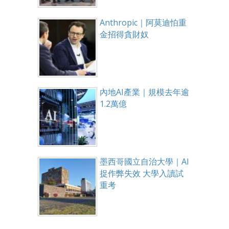
Anthropic｜阿莫迪怕重
金招得貪財奴
內地AI產業｜規模去年逾
1.2萬億
墨西哥國立自治大學｜AI
捉作弊失效 大學入讀試
重考