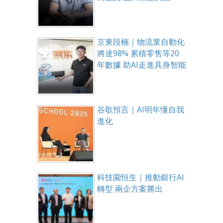
京東段楠｜物流業自動化
將達98% 累積零售等20
年數據 助AI走進具身智能
谷歌預言｜AI明年懂自我
進化
科技園恒生｜推動銀行AI
轉型 兩企方案勝出