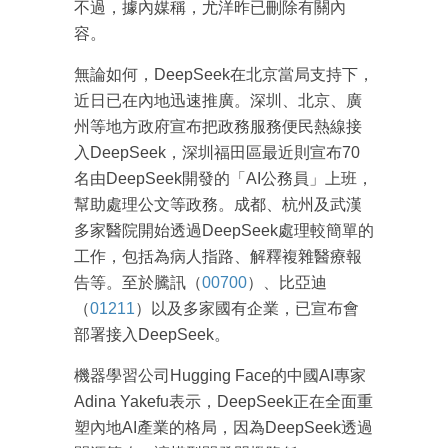
不過，據內媒稱，尤洋昨已刪除有關內
容。
無論如何，DeepSeek在北京當局支持下，
近日已在內地迅速推廣。深圳、北京、廣
州等地方政府宣布把政務服務便民熱線接
入DeepSeek，深圳福田區最近則宣布70
名由DeepSeek開發的「AI公務員」上班，
幫助處理公文等政務。成都、杭州及武漢
多家醫院開始透過DeepSeek處理較簡單的
工作，包括為病人指路、解釋複雜醫療報
告等。至於騰訊（
00700
）、比亞迪
成為 EJ Tech 會員
（
01211
）以及多家國有企業，已宣布會
最新資訊（附創業懶人包）
部署接入DeepSeek。
箱！
機器學習公司Hugging Face的中國AI專家
Adina Yakefu表示，DeepSeek正在全面重
塑內地AI產業的格局，因為DeepSeek透過