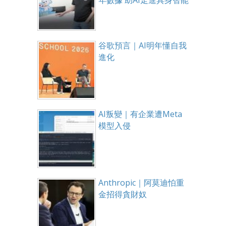
谷歌預言｜AI明年懂自我
進化
AI叛變｜有企業遭Meta
模型入侵
Anthropic｜阿莫迪怕重
金招得貪財奴