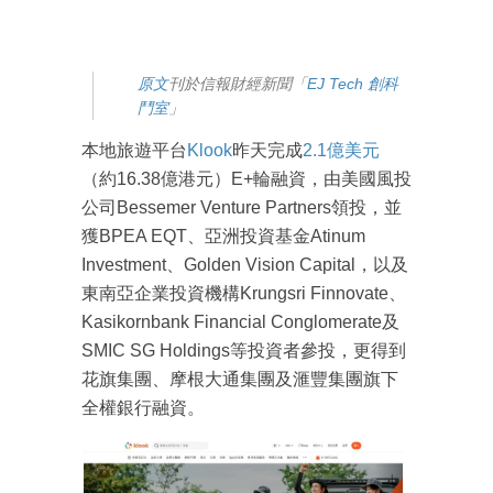
原文
刊於信報財經新聞「
EJ Tech 創科
鬥室
」
本地旅遊平台
Klook
昨天完成
2.1億美元
（約16.38億港元）E+輪融資，由美國風投
公司Bessemer Venture Partners領投，並
獲BPEA EQT、亞洲投資基金Atinum
Investment、Golden Vision Capital，以及
東南亞企業投資機構Krungsri Finnovate、
Kasikornbank Financial Conglomerate及
SMIC SG Holdings等投資者參投，更得到
花旗集團、摩根大通集團及滙豐集團旗下
全權銀行融資。