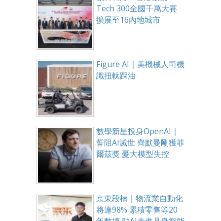
Tech 300全國千萬大賽
擴展至16內地城市
Figure AI｜美機械人司機
識扭軚踩油
數學新星投身OpenAI｜
誓阻AI滅世 齊默曼剛獲菲
爾茲獎 憂大模型失控
京東段楠｜物流業自動化
將達98% 累積零售等20
年數據 助AI走進具身智能