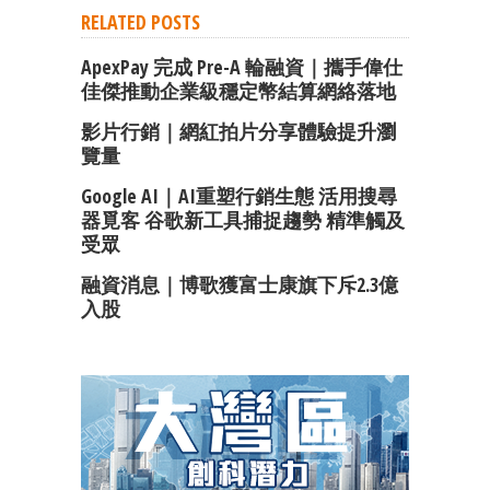
RELATED POSTS
ApexPay 完成 Pre-A 輪融資｜攜手偉仕
佳傑推動企業級穩定幣結算網絡落地
影片行銷｜網紅拍片分享體驗提升瀏
覽量
Google AI｜AI重塑行銷生態 活用搜尋
器覓客 谷歌新工具捕捉趨勢 精準觸及
受眾
融資消息｜博歌獲富士康旗下斥2.3億
入股