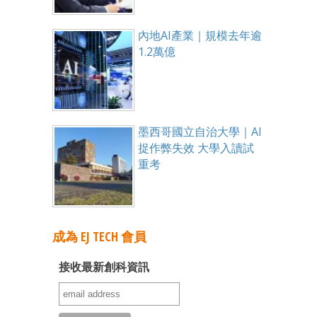
內地AI產業｜規模去年逾
1.2萬億
墨西哥國立自治大學｜AI
捉作弊失效 大學入讀試
重考
成為 EJ TECH 會員
接收最新創科資訊