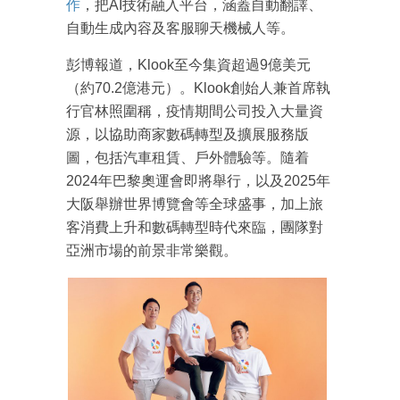
作
，把AI技術融入平台，涵蓋自動翻譯、
自動生成內容及客服聊天機械人等。
彭博報道，Klook至今集資超過9億美元
（約70.2億港元）。Klook創始人兼首席執
行官林照圍稱，疫情期間公司投入大量資
源，以協助商家數碼轉型及擴展服務版
圖，包括汽車租賃、戶外體驗等。隨着
2024年巴黎奧運會即將舉行，以及2025年
大阪舉辦世界博覽會等全球盛事，加上旅
客消費上升和數碼轉型時代來臨，團隊對
成為 EJ Tech 會員
亞洲市場的前景非常樂觀。
最新資訊（附創業懶人包）
箱！