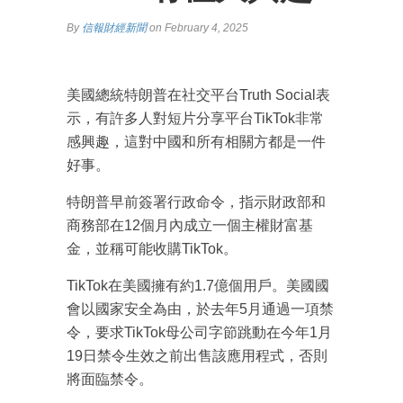
By
信報財經新聞
on February 4, 2025
美國總統特朗普在社交平台Truth Social表
示，有許多人對短片分享平台TikTok非常
感興趣，這對中國和所有相關方都是一件
好事。
特朗普早前簽署行政命令，指示財政部和
商務部在12個月內成立一個主權財富基
金，並稱可能收購TikTok。
TikTok在美國擁有約1.7億個用戶。美國國
會以國家安全為由，於去年5月通過一項禁
令，要求TikTok母公司字節跳動在今年1月
19日禁令生效之前出售該應用程式，否則
將面臨禁令。