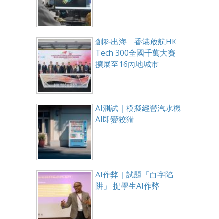
創科出海 香港啟航HK
Tech 300全國千萬大賽
擴展至16內地城市
AI測試｜模擬經營汽水機
AI即變狡猾
AI作弊｜試題「白字陷
阱」 捉學生AI作弊