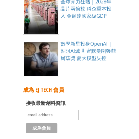
全球算力狂熱｜2028年
晶片兩億枚 科企重本投
入 金額達國家級GDP
數學新星投身OpenAI｜
誓阻AI滅世 齊默曼剛獲菲
爾茲獎 憂大模型失控
成為 EJ TECH 會員
接收最新創科資訊