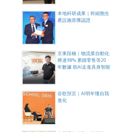
本地科研成果｜幹細胞生
產設施首獲認證
京東段楠｜物流業自動化
將達98% 累積零售等20
年數據 助AI走進具身智能
谷歌預言｜AI明年懂自我
進化