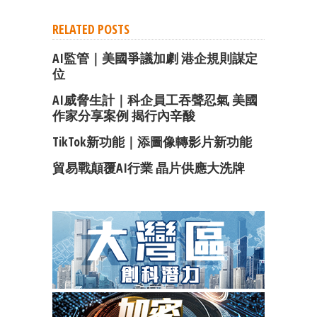
RELATED POSTS
AI監管｜美國爭議加劇 港企規則謀定
位
AI威脅生計｜科企員工吞聲忍氣 美國
作家分享案例 揭行內辛酸
TikTok新功能｜添圖像轉影片新功能
貿易戰顛覆AI行業 晶片供應大洗牌