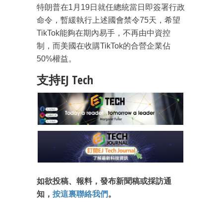
特朗普在1月19日就任總統當日即簽署行政
命令，暫緩執行上述國會禁令75天，希望
TikTok能夠在期內易手，不再由中資控
制，而美國在收購TikTok的合營企業佔
50%權益。
支持EJ Tech
如欲投稿、報料，發布新聞稿或採訪通
知，
按這裏聯絡我們
。
成為 EJ Tech 會員
最新資訊（附創業懶人包）
箱！