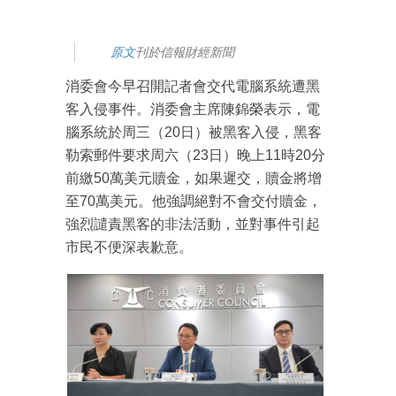
原文
刊於信報財經新聞
消委會今早召開記者會交代電腦系統遭黑
客入侵事件。消委會主席陳錦榮表示，電
腦系統於周三（20日）被黑客入侵，黑客
勒索郵件要求周六（23日）晚上11時20分
前繳50萬美元贖金，如果遲交，贖金將增
至70萬美元。他強調絕對不會交付贖金，
強烈譴責黑客的非法活動，並對事件引起
市民不便深表歉意。
成為 EJ Tech 會員