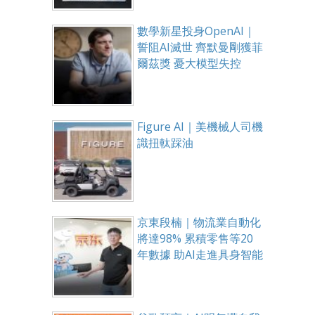
數學新星投身OpenAI｜
誓阻AI滅世 齊默曼剛獲菲
爾茲獎 憂大模型失控
Figure AI｜美機械人司機
識扭軚踩油
京東段楠｜物流業自動化
將達98% 累積零售等20
年數據 助AI走進具身智能