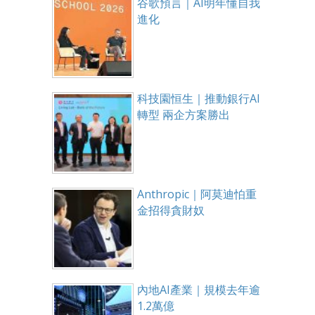
谷歌預言｜AI明年懂自我
進化
科技園恒生｜推動銀行AI
轉型 兩企方案勝出
Anthropic｜阿莫迪怕重
金招得貪財奴
內地AI產業｜規模去年逾
1.2萬億