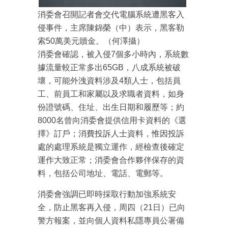
最新資訊（附創業懶人包），直達郵
消委會召開記者會交代電腦系統遭黑客入
箱！
侵事件，主席陳錦榮（中）表示，黑客勒
索50萬美元贖金。（何澤攝）
消委會確認，被入侵7個多小時內，系統數
據流量較正常多出65GB，八成系統被破
壞，可能外洩資料涉及4類人士，包括員
工、前員工和家屬以及求職者資料，如身
份證號碼、住址、出生日期和履歷等；約
8000名曾向消委會提供信用卡資料的《選
擇》訂戶；消費投訴人士資料，惟因投訴
處的處理系統是獨立運作，經檢查後確定
運作大致正常；消委會合作夥伴保存的資
料，包括公司地址、電話、電郵等。
消委會強調已即時採取行動加強系統安
全，防止黑客再入侵，周四（21日）已向
警方報案，並向個人資料私隱專員公署備