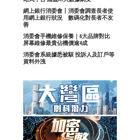
網上銀行消委會丨消委會調查長者使
用網上銀行狀況 數碼化對長者不友
善
消委會手機維修保養｜6大品牌對比
屏幕維修最貴佔機價逾4成
消委會系統據悉被駭 投訴人及訂戶等
資料外洩