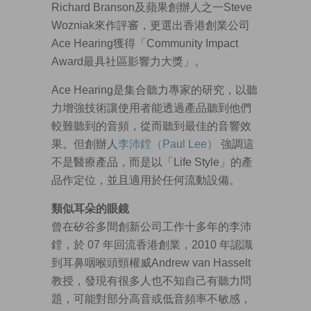
Richard Branson及蘋果創辦人之一Steve
Wozniak來作評審，更選出香港創業公司
Ace Hearing獲得「Community Impact
Award最具社區影響力大獎」。
Ace Hearing是集合聽力專家的研究，以聽
力增強技術讓使用者能透過產品聽到他們
較難聽到的音頻，從而聽到最佳的音響效
果。但創辦人
李沛鏜（Paul Lee）
強調這
不是醫療產品，而是以「Life Style」的產
品作定位，並且適用於任何流動設備。
類似耳朵的眼鏡
曾在矽谷多間創新公司工作十多年的李沛
鏜，於 07 年回流香港創業，2010 年認識
到耳鼻咽喉頭頸權威Andrew van Hasselt
教授，發現有很多人也不知自己有聽力問
題，可能對部分高音或低音頻率不敏感，