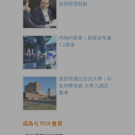
金招得貪財奴
內地AI產業｜規模去年逾
1.2萬億
墨西哥國立自治大學｜AI
捉作弊失效 大學入讀試
重考
成為 EJ TECH 會員