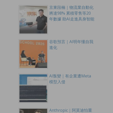
京東段楠｜物流業自動化
將達98% 累積零售等20
年數據 助AI走進具身智能
谷歌預言｜AI明年懂自我
進化
AI叛變｜有企業遭Meta
模型入侵
Anthropic｜阿莫迪怕重