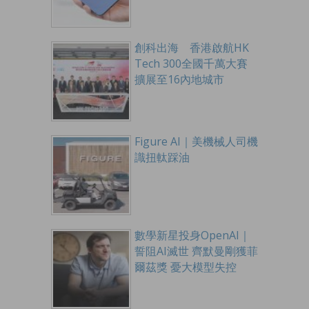
創科出海 香港啟航HK
Tech 300全國千萬大賽
擴展至16內地城市
Figure AI｜美機械人司機
識扭軚踩油
數學新星投身OpenAI｜
誓阻AI滅世 齊默曼剛獲菲
爾茲獎 憂大模型失控