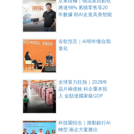
京東段楠｜物流業自動化
將達98% 累積零售等20
年數據 助AI走進具身智能
谷歌預言｜AI明年懂自我
進化
全球算力狂熱｜2028年
晶片兩億枚 科企重本投
入 金額達國家級GDP
科技園恒生｜推動銀行AI
轉型 兩企方案勝出