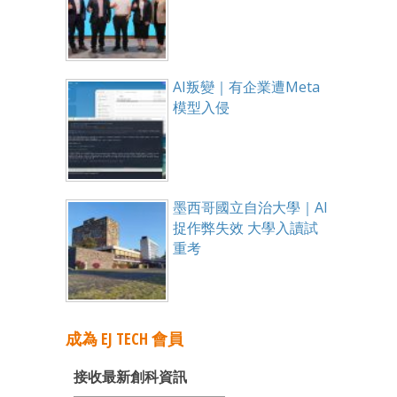
AI叛變｜有企業遭Meta
模型入侵
墨西哥國立自治大學｜AI
捉作弊失效 大學入讀試
重考
成為 EJ TECH 會員
接收最新創科資訊