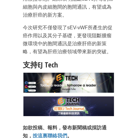
細胞與內皮細胞間的胞間通訊，有望成為
治療肝癌的新方案。
今次研究不僅發現了sEV-vWF所產生的促
癌作用以及其分子基礎，更發現阻斷腫瘤
成為 EJ Tech 會員
微環境中的胞間通訊是治療肝癌的新策
最新資訊（附創業懶人包）
略，有望為肝癌治療領域帶來新的突破。
箱！
支持EJ Tech
如欲投稿、報料，發布新聞稿或採訪通
知，
按這裏聯絡我們
。