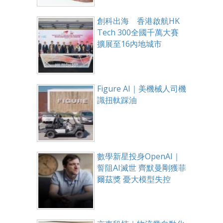
創科出海 香港啟航HK
Tech 300全國千萬大賽
擴展至16內地城市
Figure AI｜美機械人司機
識扭軚踩油
數學新星投身OpenAI｜
誓阻AI滅世 齊默曼剛獲菲
爾茲獎 憂大模型失控