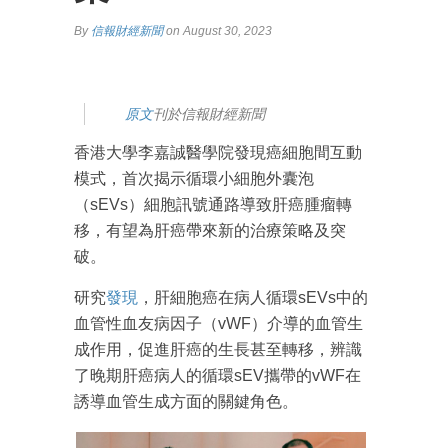
By
信報財經新聞
on August 30, 2023
原文
刊於信報財經新聞
香港大學李嘉誠醫學院發現癌細胞間互動
模式，首次揭示循環小細胞外囊泡
（sEVs）細胞訊號通路導致肝癌腫瘤轉
移，有望為肝癌帶來新的治療策略及突
破。
研究
發現
，肝細胞癌在病人循環sEVs中的
血管性血友病因子（vWF）介導的血管生
成作用，促進肝癌的生長甚至轉移，辨識
了晚期肝癌病人的循環sEV攜帶的vWF在
誘導血管生成方面的關鍵角色。