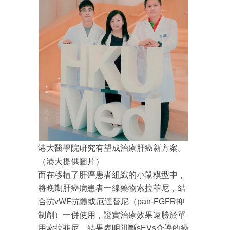
港大醫學院研究有望成治療肝癌新方案。
（港大提供圖片）
而在移植了肝癌患者組織的小鼠模型中，
將晚期肝癌病患者一線藥物索拉菲尼，結
合抗vWF抗體或厄達替尼（pan-FGFR抑
制劑）一併使用，證實治療效果遠勝於單
用索拉菲尼。結果表明阻斷sEVs介導的癌