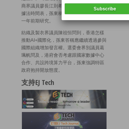
商界議員廖長江則希望政府能交代落實數
據法時間表，孫東稱已資助本地大學進行
一年前期研究。
紡織及製衣界議員陳祖恒問到，香港怎樣
推動AI+國際化，孫東答稱應繼續透過參與
國際組織增加發言權。選委會界別議員葛
珮帆問及，港府會否考慮跟國家數據中心
合作、共設跨境算力平台，孫東強調特區
政府抱持開放態度。
支持EJ Tech