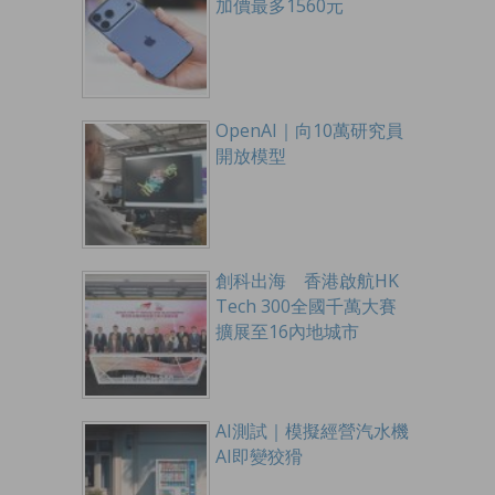
加價最多1560元
OpenAI｜向10萬研究員
開放模型
創科出海 香港啟航HK
Tech 300全國千萬大賽
擴展至16內地城市
AI測試｜模擬經營汽水機
AI即變狡猾