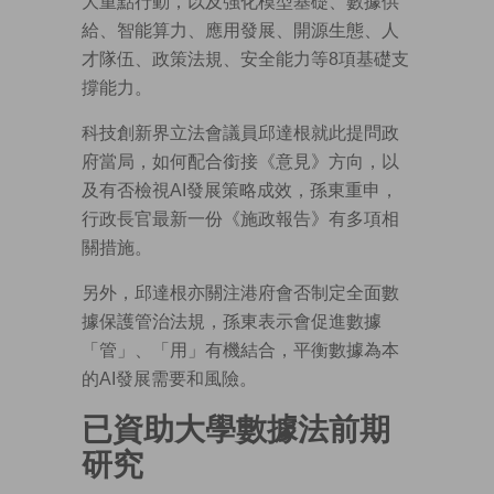
大重點行動，以及強化模型基礎、數據供
給、智能算力、應用發展、開源生態、人
才隊伍、政策法規、安全能力等8項基礎支
撐能力。
科技創新界立法會議員邱達根就此提問政
府當局，如何配合銜接《意見》方向，以
及有否檢視AI發展策略成效，孫東重申，
行政長官最新一份《施政報告》有多項相
關措施。
另外，邱達根亦關注港府會否制定全面數
據保護管治法規，孫東表示會促進數據
「管」、「用」有機結合，平衡數據為本
的AI發展需要和風險。
已資助大學數據法前期
研究