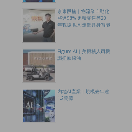
京東段楠｜物流業自動化
將達98% 累積零售等20
年數據 助AI走進具身智能
Figure AI｜美機械人司機
識扭軚踩油
內地AI產業｜規模去年逾
1.2萬億