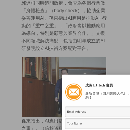
邱達根同時追問政府，會否為各個行業做
「身體檢查」（body check），協助企業
妥善運用AI。孫東指出AI應用是推動AI+行
動的「重中之重」，「政府會以推動應用
為導向，特別是願意與業界合作。」支援
不同領域解決痛點，包括由明年成立的AI
研發院設立AI技術方案配對平台。
成為 EJ Tech 會員
最新資訊（附創業懶人包）
箱！
孫東指出，AI應用是推動AI+行動的「重中
之重」。（信報資料圖片）