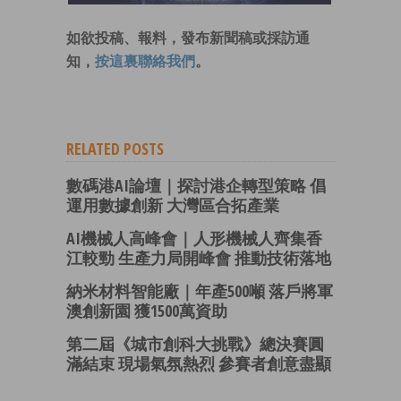
如欲投稿、報料，發布新聞稿或採訪通
知，
按這裏聯絡我們
。
RELATED POSTS
數碼港AI論壇｜探討港企轉型策略 倡
運用數據創新 大灣區合拓產業
AI機械人高峰會｜人形機械人齊集香
江較勁 生產力局開峰會 推動技術落地
納米材料智能廠｜年產500噸 落戶將軍
澳創新園 獲1500萬資助
第二屆《城市創科大挑戰》總決賽圓
滿結束 現場氣氛熱烈 參賽者創意盡顯