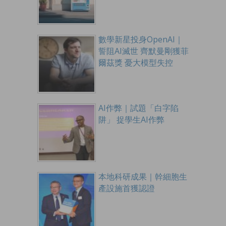
數學新星投身OpenAI｜
誓阻AI滅世 齊默曼剛獲菲
爾茲獎 憂大模型失控
AI作弊｜試題「白字陷
阱」 捉學生AI作弊
本地科研成果｜幹細胞生
產設施首獲認證