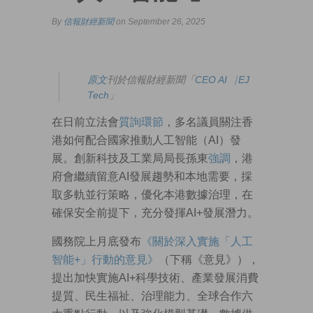
By
信報財經新聞
on September 26, 2025
原文
刊於信報財經新聞「
CEO AI⎹ EJ
Tech
」
在日前立法會
質詢環節
，多名議員關注香
港如何配合國家推動人工智能（AI）發
展。創新科技及工業局局長孫東
強調
，港
府會繼續留意AI發展趨勢和本地需要，採
取多軌並行策略，優化本港數據治理，在
確保安全前提下，充分發揮AI+發展潛力。
國務院上月底發布
《關於深入實施「人工
智能+」行動的意見》
（下稱《意見》），
提出加快實施AI+科學技術、產業發展消費
提質、民生福祉、治理能力、全球合作六