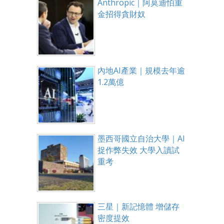
Anthropic｜阿莫迪怕重
金招得貪財奴
內地AI產業｜規模去年逾
1.2萬億
墨西哥國立自治大學｜AI
捉作弊失效 大學入讀試
重考
三星｜新記憶體 增儲存
密度提效