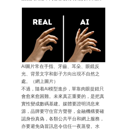
AI圖片常在手指、牙齒、耳朵、眼鏡反
光、背景文字和影子方向出現不自然之
處。（網上圖片）
不過，隨着AI模型進步，單靠肉眼捉錯只
會愈來愈困難。未來真正重要的，是把真
實性變成數碼基建。媒體要證明消息來
成為 EJ Tech 會員
源，品牌要守住官方聲譽，金融機構要確
最新資訊（附創業懶人包）
認身份真偽，各類公共平台和網上服務，
箱！
亦要避免偽冒訊息令信任一夜蒸發。水