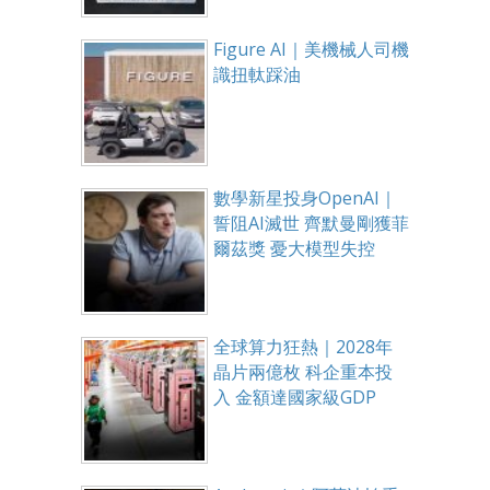
Figure AI｜美機械人司機
識扭軚踩油
數學新星投身OpenAI｜
誓阻AI滅世 齊默曼剛獲菲
爾茲獎 憂大模型失控
全球算力狂熱｜2028年
晶片兩億枚 科企重本投
入 金額達國家級GDP