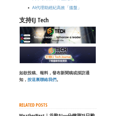
AI代理助經紀高效「搵盤」
支持EJ Tech
如欲投稿、報料，發布新聞稿或採訪通
知，
按這裏聯絡我們
。
RELATED POSTS
WeatherNext｜谷歌AI一分鐘測15日颱