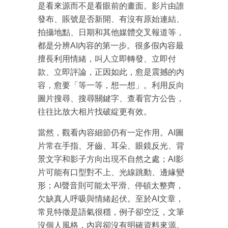
是看來源而不是看眼前的畫面。影片由誰
發布、賬號是否新開、有沒有原始連結、
拍攝地點、日期和其他媒體交叉報道等，
都是分辨AI內容的第一步。很多假內容最
擅長利用情緒，叫人立即轉發、立即付
款、立即評論，正因如此，愈是震撼的內
容，愈要「等一等，想一想」。利用反向
圖片搜尋、搜尋關鍵字、查看官方公告，
往往比放大相片找破綻更有效。
當然，觀看內容細節仍有一定作用。AI圖
片常在手指、牙齒、耳朵、眼鏡反光、背
景文字和影子方向出現不自然之處；AI影
片可能有口型對不上、光線跳動、邊緣變
形；AI聲音則可能太平滑、停頓太整齊，
欠缺真人呼吸與情緒起伏。至於AI文章，
常見特徵是語氣很穩，例子卻空泛，文筆
沒個人風格，內容卻沒有明確資料來源。