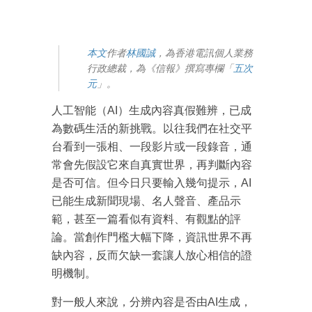
本文
作者
林國誠
，為香港電訊個人業務
行政總裁，為《信報》撰寫專欄「
五次
元
」。
人工智能（AI）生成內容真假難辨，已成
為數碼生活的新挑戰。以往我們在社交平
台看到一張相、一段影片或一段錄音，通
常會先假設它來自真實世界，再判斷內容
是否可信。但今日只要輸入幾句提示，AI
已能生成新聞現場、名人聲音、產品示
範，甚至一篇看似有資料、有觀點的評
論。當創作門檻大幅下降，資訊世界不再
缺內容，反而欠缺一套讓人放心相信的證
明機制。
對一般人來說，分辨內容是否由AI生成，