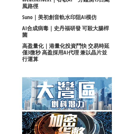
風路徑
Suno｜美初創音軌水印阻AI模仿
AI合成病毒｜史丹福研發 可殺大腸桿
菌
高盈量化｜港量化投資鬥快 交易時延
僅3微秒 高盈採用AI代理 兼以晶片並
行運算